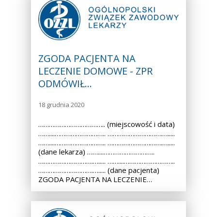
ZGODA PACJENTA NA
LECZENIE DOMOWE - ZPR
ODMÓWIŁ…
18 grudnia 2020
……………………………….. (miejscowość i data)
……....……………………….. ………………………….….....
……....……………………….. ………………………….….....
(dane lekarza) ……....………………………..
………………………….…..... ……....………………………..
………………………….…..... (dane pacjenta)
ZGODA PACJENTA NA LECZENIE…