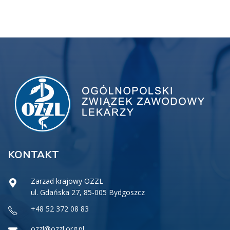
KONTAKT
Zarzad krajowy OZZL
ul. Gdańska 27, 85-005 Bydgoszcz
+48 52 372 08 83
ozzl@ozzl.org.pl