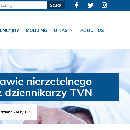
ENCYJNY
MOBBING
O NAS
ABOUT US
wie nierzetelnego
z dziennikarzy TVN
 dziennikarzy TVN