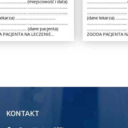
………………….. (miejscowość i data)
……………………………….. (m
.……………………….. ………………………….….....
……....………………………..
.……………………….. ………………………….….....
……....………………………..
lekarza) ……....………………………..
(dane lekarza) ……..
…………….…..... ……....………………………..
………………………….….....
………….…..... (dane pacjenta)
………………………….…..... (
 PACJENTA NA LECZENIE…
ZGODA PACJENTA N
KONTAKT