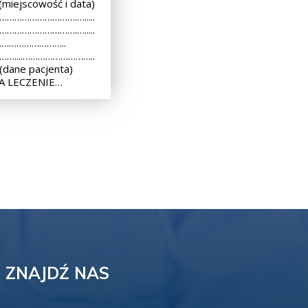
iejscowość i data)
 ………………………….….....
 ………………………….….....
..………………………..
 ……....………………………..
dane pacjenta)
A LECZENIE…
ZNAJDŹ NAS