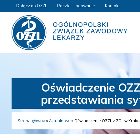
Dołącz do OZZL
Poczta – logowanie
Kontakt
Oświadczenie OZZ
przedstawiania sy
Strona główna
»
Aktualności
»
Oświadczenie OZZL z ZOL w Krakow