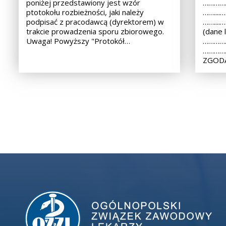
poniżej przedstawiony jest wzór
……………
ptotokołu rozbieżności, jaki należy
……...
podpisać z pracodawcą (dyrektorem) w
……...
trakcie prowadzenia sporu zbiorowego.
(dane 
Uwaga! Powyższy "Protokół…
……………
………………
ZGODA