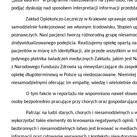
„poza kadrem” w programie realizowanym na żywo osób, nie do
podjąć dyskusję nad sposobem interpretacji informacji przedst
Zakład Opiekuńczo-Leczniczy w Krakowie sprawuje opiek
samodzielnie funkcjonować we własnym środowisku. Stopień up
poznawczych. Nasi pacjenci tworzą różnorodną grupę niesamod
zindywidualizowanego podejścia. Realizujemy opiekę opartą na
pacjentów w miarę ich identyfikacji, ale przede wszystkim w 
jedynego płatnika świadczeń medycznych Zakładu, jakim jest N
z Narodowego Funduszu Zdrowia są niewystarczające do zaspoko
opiekę długoterminową w Polsce są niedoszacowane. Niemniej j
niesamodzielnymi oferując im empatię, wiedzę i wieloletnie d
O tym fakcie w reportażu nie wspomniano nawet słowem. Ni
osoby bezpośrednio pracujące przy chorych oraz gospodarując
Patrząc na ludzi starych, chorych i niesamodzielnych u wiel
wykorzystać takie elementy do kreowania negatywnych opinii. 
bezbronnych i niesamodzielnych łatwo jest kreować w mediach 
informacji oraz cytowanie wyrwanych z kontekstu nieautoryzo