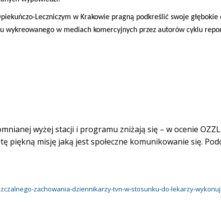
 Opiekuńczo-Leczniczym w Krakowie pragną podkreślić swoje głębokie 
adu wykreowanego w mediach komercyjnych przez autorów cyklu repo
mnianej wyżej stacji i programu zniżają się – w ocenie OZZL
tę piękną misję jaką jest społeczne komunikowanie się. Po
uszczalnego-zachowania-dziennikarzy-tvn-w-stosunku-do-lekarzy-wykonuj