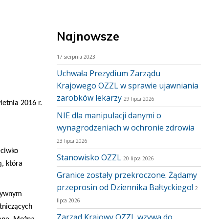
Najnowsze
17 sierpnia 2023
Uchwała Prezydium Zarządu
Krajowego OZZL w sprawie ujawniania
zarobków lekarzy
29 lipca 2026
etnia 2016 r.
NIE dla manipulacji danymi o
wynagrodzeniach w ochronie zdrowia
23 lipca 2026
eciwko
Stanowisko OZZL
20 lipca 2026
, która
Granice zostały przekroczone. Żądamy
przeprosin od Dziennika Bałtyckiego!
2
atywnym
lipca 2026
tniczących
Zarząd Krajowy OZZL wzywa do