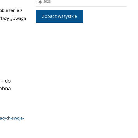
maja 2026
oburzenie z
Zobacz wszystkie
rtaży „Uwaga
 – do
dobna
acych-swoje-