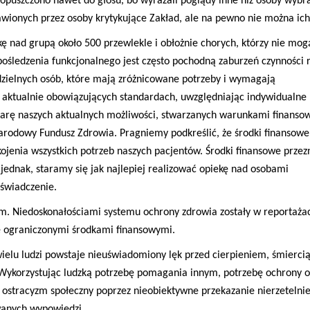
puszczono nawet do głosu, bo wyrażali poglądy inne niż osoby wyb
awionych przez osoby krytykujące Zakład, ale na pewno nie można ich
ę nad grupą około 500 przewlekle i obłożnie chorych, którzy nie mog
ośledzenia funkcjonalnego jest często pochodną zaburzeń czynności 
zielnych osób, które mają zróżnicowane potrzeby i wymagają
 aktualnie obowiązujących standardach, uwzględniając indywidualne
miarę naszych aktualnych możliwości, stwarzanych warunkami finanso
arodowy Fundusz Zdrowia. Pragniemy podkreślić, że środki finansow
jenia wszystkich potrzeb naszych pacjentów. Środki finansowe prze
ednak, staramy się jak najlepiej realizować opiekę nad osobami
oświadczenie.
edoskonałościami systemu ochrony zdrowia zostały w reportażac
e ograniczonymi środkami finansowymi.
u ludzi powstaje nieuświadomiony lęk przed cierpieniem, śmiercią.
Wykorzystując ludzką potrzebę pomagania innym, potrzebę ochrony o
ostracyzm społeczny poprzez nieobiektywne przekazanie nierzetelni
wanych wypowiedzi.