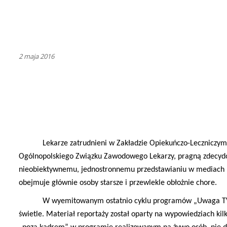
2 maja 2016
Lekarze zatrudnieni w Zakładzie Opiekuńczo-Leczniczym 
Ogólnopolskiego Związku Zawodowego Lekarzy, pragną zdecydo
nieobiektywnemu, jednostronnemu przedstawianiu w mediach 
obejmuje głównie osoby starsze i przewlekle obłożnie chore.
W wyemitowanym ostatnio cyklu programów „Uwaga TV
świetle. Materiał reportaży został oparty na wypowiedziach ki