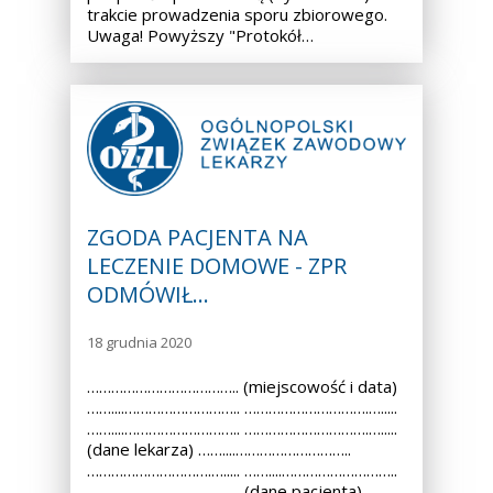
trakcie prowadzenia sporu zbiorowego.
Uwaga! Powyższy "Protokół…
ZGODA PACJENTA NA
LECZENIE DOMOWE - ZPR
ODMÓWIŁ…
18 grudnia 2020
……………………………….. (miejscowość i data)
……....……………………….. ………………………….….....
……....……………………….. ………………………….….....
(dane lekarza) ……....………………………..
………………………….…..... ……....………………………..
………………………….…..... (dane pacjenta)