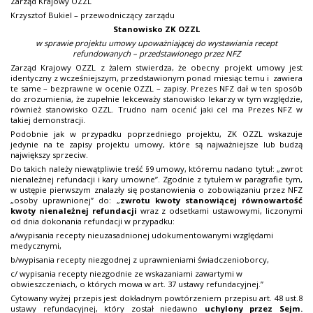
Zarząd Krajowy OZZL
Krzysztof Bukiel – przewodniczący zarządu
Stanowisko ZK OZZL
w sprawie projektu umowy upoważniającej do wystawiania recept
refundowanych – przedstawionego przez NFZ
Zarząd Krajowy OZZL z żalem stwierdza, że obecny projekt umowy jest
identyczny z wcześniejszym, przedstawionym ponad miesiąc temu i zawiera
te same – bezprawne w ocenie OZZL – zapisy. Prezes NFZ dał w ten sposób
do zrozumienia, że zupełnie lekceważy stanowisko lekarzy w tym względzie,
również stanowisko OZZL. Trudno nam ocenić jaki cel ma Prezes NFZ w
takiej demonstracji.
Podobnie jak w przypadku poprzedniego projektu, ZK OZZL wskazuje
jedynie na te zapisy projektu umowy, które są najważniejsze lub budzą
największy sprzeciw.
Do takich należy niewątpliwie treść
§9 umowy, któremu nadano tytuł:
„zwrot
nienależnej refundacji i kary umowne”. Zgodnie z tytułem w paragrafie tym,
w ustępie pierwszym znalazły się postanowienia o zobowiązaniu przez NFZ
„osoby uprawnionej” do: „
zwrotu kwoty stanowiącej równowartość
kwoty nienależnej refundacji
wraz z odsetkami ustawowymi, liczonymi
od dnia dokonania refundacji w przypadku:
a/wypisania recepty nieuzasadnionej udokumentowanymi względami
medycznymi,
b/wypisania recepty niezgodnej z uprawnieniami świadczenioborcy,
c/ wypisania recepty niezgodnie ze wskazaniami zawartymi w
obwieszczeniach, o których mowa w art. 37 ustawy refundacyjnej.”
Cytowany wyżej przepis jest dokładnym powtórzeniem przepisu art. 48 ust.8
ustawy refundacyjnej, który został niedawno
uchylony przez Sejm.