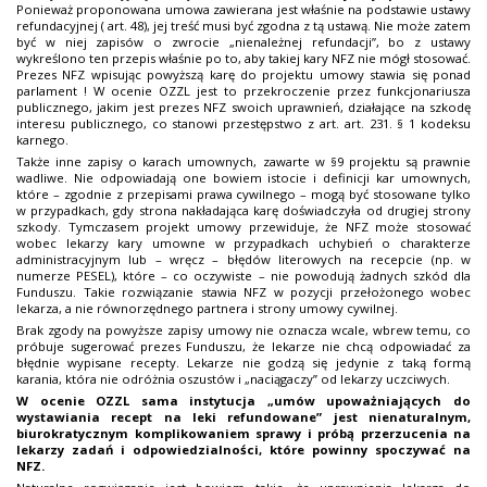
Ponieważ proponowana umowa zawierana jest właśnie na podstawie ustawy
refundacyjnej ( art. 48), jej treść musi być zgodna z tą ustawą. Nie może zatem
być w niej zapisów o zwrocie „nienależnej refundacji”, bo z ustawy
wykreślono ten przepis właśnie po to, aby takiej kary NFZ nie mógł stosować.
Prezes NFZ wpisując powyższą karę do projektu umowy stawia się ponad
parlament ! W ocenie OZZL jest to przekroczenie przez funkcjonariusza
publicznego, jakim jest prezes NFZ swoich uprawnień, działające na szkodę
interesu publicznego, co stanowi przestępstwo z art. art. 231. § 1 kodeksu
karnego.
Także inne zapisy o karach umownych, zawarte w §9 projektu są prawnie
wadliwe. Nie odpowiadają one bowiem istocie i definicji kar umownych,
które – zgodnie z przepisami prawa cywilnego – mogą być stosowane tylko
w przypadkach, gdy strona nakładająca karę doświadczyła od drugiej strony
szkody. Tymczasem projekt umowy przewiduje, że NFZ może stosować
wobec lekarzy kary umowne w przypadkach uchybień o charakterze
administracyjnym lub – wręcz – błędów literowych na recepcie (np. w
numerze PESEL), które – co oczywiste – nie powodują żadnych szkód dla
Funduszu. Takie rozwiązanie stawia NFZ w pozycji przełożonego wobec
lekarza, a nie równorzędnego partnera i strony umowy cywilnej.
Brak zgody na powyższe zapisy umowy nie oznacza wcale, wbrew temu, co
próbuje sugerować prezes Funduszu, że lekarze nie chcą odpowiadać za
błędnie wypisane recepty. Lekarze nie godzą się jedynie z taką formą
karania, która nie odróżnia oszustów i „naciągaczy” od lekarzy uczciwych.
W ocenie OZZL sama instytucja „umów upoważniających do
wystawiania recept na leki refundowane” jest nienaturalnym,
biurokratycznym komplikowaniem sprawy i próbą przerzucenia na
lekarzy zadań i odpowiedzialności, które powinny spoczywać na
NFZ.