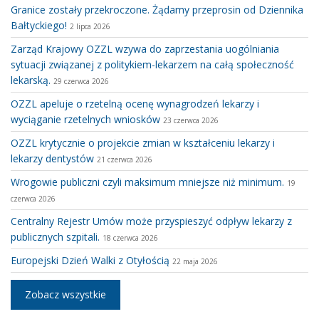
Granice zostały przekroczone. Żądamy przeprosin od Dziennika
Bałtyckiego!
2 lipca 2026
Zarząd Krajowy OZZL wzywa do zaprzestania uogólniania
sytuacji związanej z politykiem-lekarzem na całą społeczność
lekarską.
29 czerwca 2026
OZZL apeluje o rzetelną ocenę wynagrodzeń lekarzy i
wyciąganie rzetelnych wniosków
23 czerwca 2026
OZZL krytycznie o projekcie zmian w kształceniu lekarzy i
lekarzy dentystów
21 czerwca 2026
Wrogowie publiczni czyli maksimum mniejsze niż minimum.
19
czerwca 2026
Centralny Rejestr Umów może przyspieszyć odpływ lekarzy z
publicznych szpitali.
18 czerwca 2026
Europejski Dzień Walki z Otyłością
22 maja 2026
Zobacz wszystkie