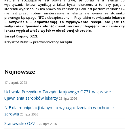
Naturalne rozwiązanie jest bowiem takie, że uprawnienia lekarza do
wypisywania leków wynikają z faktu bycia lekarzem, a to, czy pacjent
któremu wypisano lek ma prawo
do refundacji i jaki jest poziom refundacji –
nie jest przedmiotem zainteresowania lekarza ale wynika ze stosunku
prawnego łączącego NFZ z ubezpieczonym. Przy takim rozwiązaniu
lekarze
– oczywiście – odpowiadają za wypisywanie recept, ale jest to
wyłącznie odpowiedzialność merytoryczna polegająca na ocenie czy
lekarz wypisał właściwy lek w określonej chorobie.
Zarząd Krajowy OZZL
Krzysztof Bukiel – przewodniczący zarządu
Najnowsze
17 sierpnia 2023
Uchwała Prezydium Zarządu Krajowego OZZL w sprawie
ujawniania zarobków lekarzy
29 lipca 2026
NIE dla manipulacji danymi o wynagrodzeniach w ochronie
zdrowia
23 lipca 2026
Stanowisko OZZL
20 lipca 2026