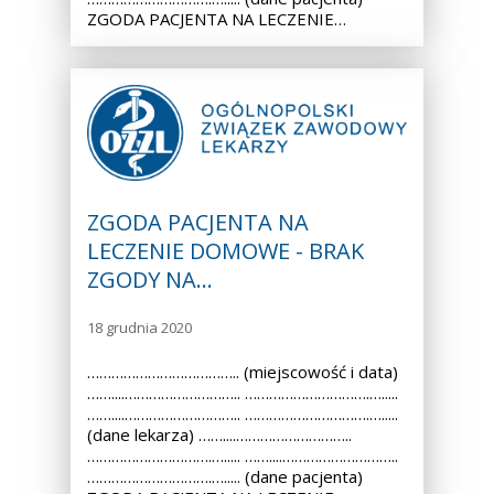
ZGODA PACJENTA NA LECZENIE…
ZGODA PACJENTA NA
LECZENIE DOMOWE - BRAK
ZGODY NA…
18 grudnia 2020
……………………………….. (miejscowość i data)
……....……………………….. ………………………….….....
……....……………………….. ………………………….….....
(dane lekarza) ……....………………………..
………………………….…..... ……....………………………..
………………………….…..... (dane pacjenta)