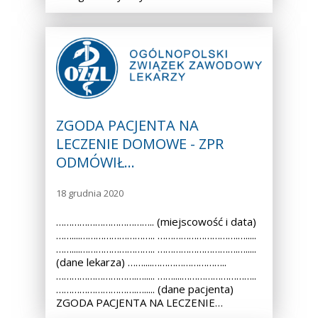
ZGODA PACJENTA NA
LECZENIE DOMOWE - ZPR
ODMÓWIŁ…
18 grudnia 2020
……………………………….. (miejscowość i data)
……....……………………….. ………………………….….....
……....……………………….. ………………………….….....
(dane lekarza) ……....………………………..
………………………….…..... ……....………………………..
………………………….…..... (dane pacjenta)
ZGODA PACJENTA NA LECZENIE…