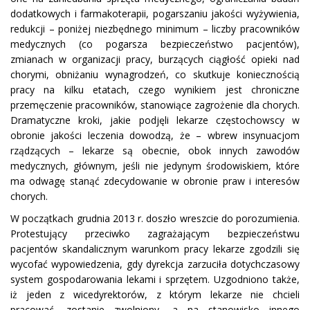
dodatkowych i farmakoterapii, pogarszaniu jakości wyżywienia,
redukcji – poniżej niezbędnego minimum – liczby pracowników
medycznych (co pogarsza bezpieczeństwo pacjentów),
zmianach w organizacji pracy, burzących ciągłość opieki nad
chorymi, obniżaniu wynagrodzeń, co skutkuje koniecznością
pracy na kilku etatach, czego wynikiem jest chroniczne
przemęczenie pracowników, stanowiące zagrożenie dla chorych.
Dramatyczne kroki, jakie podjęli lekarze częstochowscy w
obronie jakości leczenia dowodzą, że – wbrew insynuacjom
rządzących – lekarze są obecnie, obok innych zawodów
medycznych, głównym, jeśli nie jedynym środowiskiem, które
ma odwagę stanąć zdecydowanie w obronie praw i interesów
chorych.
W początkach grudnia 2013 r. doszło wreszcie do porozumienia.
Protestujący przeciwko zagrażającym bezpieczeństwu
pacjentów skandalicznym warunkom pracy lekarze zgodzili się
wycofać wypowiedzenia, gdy dyrekcja zarzuciła dotychczasowy
system gospodarowania lekami i sprzętem. Uzgodniono także,
iż jeden z wicedyrektorów, z którym lekarze nie chcieli
pracować, zostanie zwolniony, a na stanowisko innego