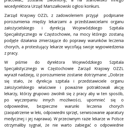
wicedyrektora Urząd Marszałkowski ogłosi konkurs.
Zarząd Krajowy OZZL z zadowoleniem przyjął podpisanie
porozumienia między lekarzami a przedstawicielami organu
założycielskiego i dyrekcją Wojewódzkiego Szpitala
Specjalistycznego w Częstochowie, na mocy którego zostaną
podjęte działania zmierzające do poprawy warunków leczenia
chorych, a protestujący lekarze wycofają swoje wypowiedzenia
z pracy.
W piśmie do dyrektora Wojewódzkiego Szpitala
Specjalistycznego w Częstochowie Zarząd Krajowy OZZL
wyraził nadzieję, iż porozumienie zostanie dotrzymane: „Dobrze
się stało, że dyrekcja szpitala i przedstawiciele organu
założycielskiego właściwie i poważnie potraktowali akcję
lekarzy, którzy grupowo zwolnili się z pracy aby w ten sposób,
po wyczerpaniu innych możliwości, upomnieć się o
odpowiednie, bezpieczne warunki leczenia chorych
(zaopatrzenie w leki, odpowiedni sprzęt, serwisowanie aparatury
medycznej i jej naprawa). W przeciwnym razie lekarze w Polsce
otrzymaliby sygnał, że nie warto zabiegać o odpowiednie