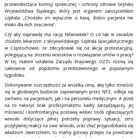
przewodnicząca komisji społecznej i ochrony zdrowia Sejmiku
Województwa Śląskiego, który jest organem założycielskim
szpitala: „Chodziło im wyłącznie o kasę, dobro pacjenta nie
miało dla nich znaczenia”.
Czy aby naprawdę ma rację Newsweek? O co tak w zasadzie
chodziło lekarzom z Wojewódzkiego Szpitala Specjalistycznego
w Częstochowie, że zdecydowali się na akcję protestacyjną,
polegającą na złożeniu wniosków o rozwiązanie umów o pracę?
W tej materii ustalenia Zarządu Krajowego OZZL różnią się
całkowicie od populizmu przedstawionego w popularnym
tygodniku.
Dokonywanie oszczędności za wszelką cenę, aby tylko zmieścić
się w głodowym budżecie zapewnianym przez NFZ, odbija się
zarówno na pacjentach, jak i na personelu medycznym. A jeżeli
na to nałożyć brak profesjonalizmu kadry zarządzającej, jej
mściwość i konfrontacyjną postawę wobec osób zgłaszających
wnioski dotyczące pilnej potrzeby poprawy sytuacji, zero
pozytywnej reakcji na owe wnioski, oraz chęć przypodobania się
władzom zwierzchnim, to mamy gotowy przepis na powstanie