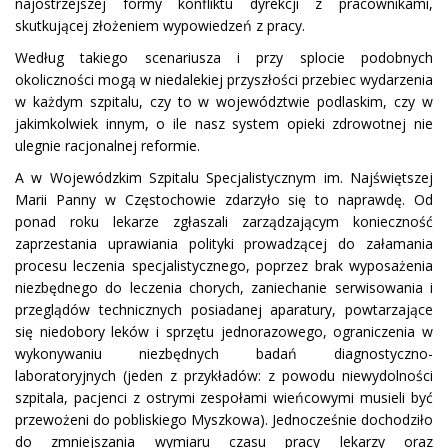
najostrzejszej formy konfliktu dyrekcji z pracownikami,
skutkującej złożeniem wypowiedzeń z pracy.
Według takiego scenariusza i przy splocie podobnych
okoliczności mogą w niedalekiej przyszłości przebiec wydarzenia
w każdym szpitalu, czy to w województwie podlaskim, czy w
jakimkolwiek innym, o ile nasz system opieki zdrowotnej nie
ulegnie racjonalnej reformie.
A w Wojewódzkim Szpitalu Specjalistycznym im. Najświętszej
Marii Panny w Częstochowie zdarzyło się to naprawdę. Od
ponad roku lekarze zgłaszali zarządzającym konieczność
zaprzestania uprawiania polityki prowadzącej do załamania
procesu leczenia specjalistycznego, poprzez brak wyposażenia
niezbędnego do leczenia chorych, zaniechanie serwisowania i
przeglądów technicznych posiadanej aparatury, powtarzające
się niedobory leków i sprzętu jednorazowego, ograniczenia w
wykonywaniu niezbędnych badań diagnostyczno-
laboratoryjnych (jeden z przykładów: z powodu niewydolności
szpitala, pacjenci z ostrymi zespołami wieńcowymi musieli być
przewożeni do pobliskiego Myszkowa). Jednocześnie dochodziło
do zmniejszania wymiaru czasu pracy lekarzy oraz