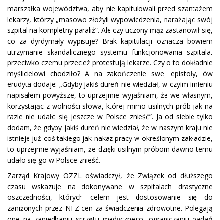
marszałka województwa, aby nie kapitulowali przed szantażem
lekarzy, którzy „masowo złożyli wypowiedzenia, narażając swój
szpital na kompletny paraliż”. Ale czy uczony mąż zastanowił się,
co za dyrdymały wypisuje? Brak kapitulacji oznacza bowiem
utrzymanie skandalicznego systemu funkcjonowania szpitala,
przeciwko czemu przecież protestują lekarze. Czy o to dokładnie
myślicielowi chodziło? A na zakończenie swej epistoły, ów
erudyta dodaje: „Gdyby jakiś dureń nie wiedział, w czyim imieniu
napisałem powyższe, to uprzejmie wyjaśniam, że we własnym,
korzystając z wolności słowa, której mimo usilnych prób jak na
razie nie udało się jeszcze w Polsce znieść”. Ja od siebie tylko
dodam, że gdyby jakiś dureń nie wiedział, że w naszym kraju nie
istnieje już coś takiego jak nakaz pracy w określonym zakładzie,
to uprzejmie wyjaśniam, że dzięki usilnym próbom dawno temu
udało się go w Polsce znieść.
Zarząd Krajowy OZZL oświadczył, że Związek od dłuższego
czasu wskazuje na dokonywane w szpitalach drastyczne
oszczędności, których celem jest dostosowanie się do
zaniżonych przez NFZ cen za świadczenia zdrowotne. Polegają
one na zaniedbaniu sprzętu medycznego, ograniczaniu badań