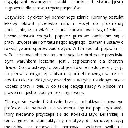
urągającymi wymogom sztuki lekarskiej i stwarzającymi
zagrożenie dla zdrowia i życia pacjentów.
Oczywiście, dyrektor był odmiennego zdania. Koronny postulat
lekarzy obrócił przeciwko nim, i złożył do prokuratury
doniesienie, iż to właśnie lekarze spowodowali zagrożenie dla
bezpieczeństwa chorych, poprzez grupowe zwolnienie się z
pracy, utworzenie komitetu negocjacyjnego i złamanie ustawy o
rozwiązywaniu sporów zbiorowych. W ten sposób pojawiła się
w Polsce nowa, absurdalna koncepcja: kto protestuje przeciwko
złym warunkom leczenia, jest… zagrożeniem dla chorych.
Brawo! Co do ustawy, to zarzut jest równie niedorzeczny, gdyż
do przewidzianego jej zapisami sporu zbiorowego wcale nie
doszło. Lekarze złożyli wypowiedzenia w trybie ustalonym przez
Kodeks pracy, i tyle. A do takiej decyzji każdy w Polsce ma
prawo i nie jest to żadnym przestępstwem.
Dlatego śmiesznie i żałośnie brzmią pohukiwania pewnego
profesora (że nazwiska nie wspomnę aby nie popularyzować),
który niedawno przyczepił się do Kodeksu Etyki Lekarskiej, a
teraz, ignorując stan faktyczny i motywy desperackiej decyzji
medyków częstochowskich, namawia dyrektora szpitala i