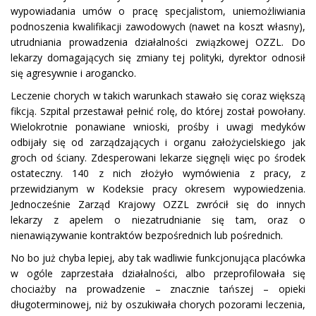
wypowiadania umów o pracę specjalistom, uniemożliwiania
podnoszenia kwalifikacji zawodowych (nawet na koszt własny),
utrudniania prowadzenia działalności związkowej OZZL. Do
lekarzy domagających się zmiany tej polityki, dyrektor odnosił
się agresywnie i arogancko.
Leczenie chorych w takich warunkach stawało się coraz większą
fikcją. Szpital przestawał pełnić rolę, do której został powołany.
Wielokrotnie ponawiane wnioski, prośby i uwagi medyków
odbijały się od zarządzających i organu założycielskiego jak
groch od ściany. Zdesperowani lekarze sięgnęli więc po środek
ostateczny. 140 z nich złożyło wymówienia z pracy, z
przewidzianym w Kodeksie pracy okresem wypowiedzenia.
Jednocześnie Zarząd Krajowy OZZL zwrócił się do innych
lekarzy z apelem o niezatrudnianie się tam, oraz o
nienawiązywanie kontraktów bezpośrednich lub pośrednich.
No bo już chyba lepiej, aby tak wadliwie funkcjonująca placówka
w ogóle zaprzestała działalności, albo przeprofilowała się
chociażby na prowadzenie – znacznie tańszej – opieki
długoterminowej, niż by oszukiwała chorych pozorami leczenia,