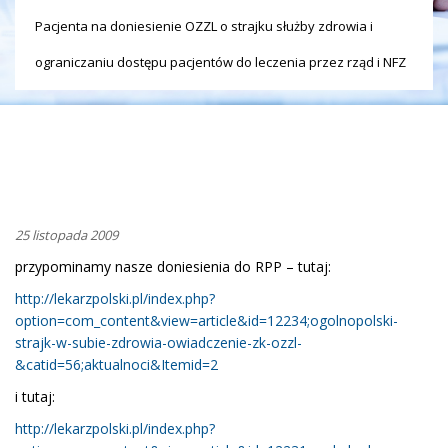
Pacjenta na doniesienie OZZL o strajku służby zdrowia i
ograniczaniu dostępu pacjentów do leczenia przez rząd i NFZ
25 listopada 2009
przypominamy nasze doniesienia do RPP – tutaj:
http://lekarzpolski.pl/index.php?
option=com_content&view=article&id=12234;ogolnopolski-
strajk-w-subie-zdrowia-owiadczenie-zk-ozzl-
&catid=56;aktualnoci&Itemid=2
i tutaj:
http://lekarzpolski.pl/index.php?