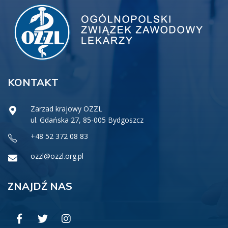
KONTAKT
Zarzad krajowy OZZL
ul. Gdańska 27, 85-005 Bydgoszcz
+48 52 372 08 83
ozzl@ozzl.org.pl
ZNAJDŹ NAS