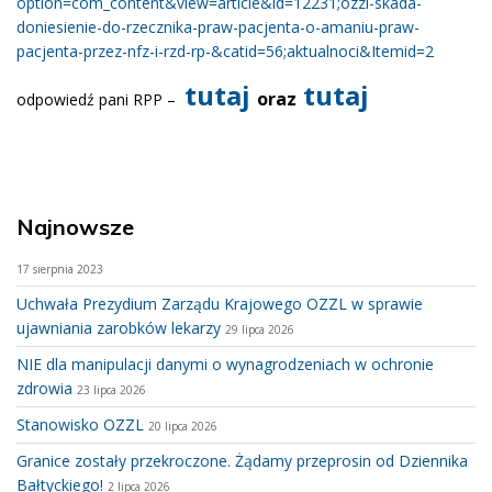
option=com_content&view=article&id=12231;ozzl-skada-
doniesienie-do-rzecznika-praw-pacjenta-o-amaniu-praw-
pacjenta-przez-nfz-i-rzd-rp-&catid=56;aktualnoci&Itemid=2
tutaj
tutaj
oraz
odpowiedź pani RPP –
Najnowsze
17 sierpnia 2023
Uchwała Prezydium Zarządu Krajowego OZZL w sprawie
ujawniania zarobków lekarzy
29 lipca 2026
NIE dla manipulacji danymi o wynagrodzeniach w ochronie
zdrowia
23 lipca 2026
Stanowisko OZZL
20 lipca 2026
Granice zostały przekroczone. Żądamy przeprosin od Dziennika
Bałtyckiego!
2 lipca 2026