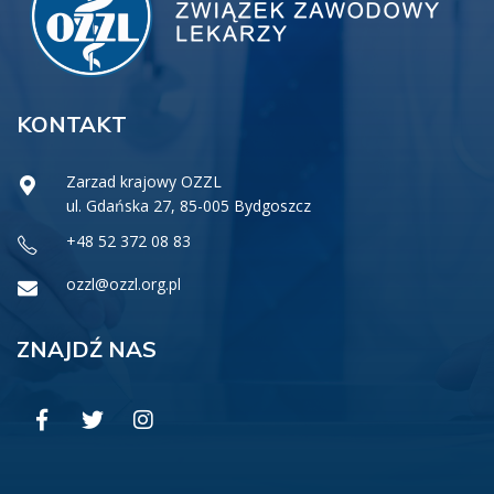
KONTAKT
Zarzad krajowy OZZL
ul. Gdańska 27, 85-005 Bydgoszcz
+48 52 372 08 83
ozzl@ozzl.org.pl
ZNAJDŹ NAS