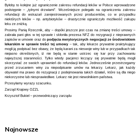
Byłoby to kolejne już ograniczenie zakresu refundacji leków w Polsce wprowadzone
podstępnie – „tylnymi drzwiami”. Wcześniejsze polegało na ograniczeniu zakresu
refundacji do wskazań zarejestrowanych przez producentów, co w przypadku
niektórych leków – np. antybiotyków – drastycznie ograniczyło możliwość zakupu
leku ze zniżką.
Prosimy Panią Rzecznik, aby – dopóki jeszcze jest czas na zmianę treści umowy –
zabrała pani głos w tej sprawie i skłoniła prezesa NFZ do rezygnacji z nieprawnych
zapisów w umowie oraz do
podjęcia merytorycznych negocjacji ze środowiskiem
lekarskim w sprawie treści tej umowy
– tak, aby lekarze prywatnie praktykujący
mogli ją podpisać bez obawy, że będą karani za nieswoje winy lub w przypadkach tak
niejasno określonych, iż nie będą w stanie ustrzec się kar przy zachowaniu
najwyższej staranności. Tylko wtedy pacjenci leczący się prywatnie będą mogli
skorzystać ze swoich uprawnień do refundacji leków. Jednocześnie przestrzegamy
przed zrzucaniem winy za niepodpisanie umów na lekarzy. Lekarz, jak każdy
obywatel ma prawo do rezygnacji z podejmowania takich działań, które są dla niego
niekorzystne lub niesprawiedliwe. Lekarz nie jest niewolnikiem państwa.
Przesyłamy wyrazy szacunku.
Zarząd Krajowy OZZL
Krzysztof Bukiel – przewodniczący zarządu
Najnowsze