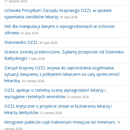
17 sierpnia 2023
Uchwała Prezydium Zarządu Krajowego OZZL w sprawie
ujawniania zarobków lekarzy
29 lipca 2026
NIE dla manipulacji danymi o wynagrodzeniach w ochronie
zdrowia
23 lipca 2026
Stanowisko OZZL
20 lipca 2026
Granice zostały przekroczone. Żądamy przeprosin od Dziennika
Bałtyckiego!
2 lipca 2026
Zarząd Krajowy OZZL wzywa do zaprzestania uogólniania
sytuacji związanej z politykiem-lekarzem na całą społeczność
lekarską.
29 czerwca 2026
OZZL apeluje o rzetelną ocenę wynagrodzeń lekarzy i
wyciąganie rzetelnych wniosków
23 czerwca 2026
OZZL krytycznie o projekcie zmian w kształceniu lekarzy i
lekarzy dentystów
21 czerwca 2026
Wrogowie publiczni czyli maksimum mniejsze niż minimum.
19
czerwca 2026