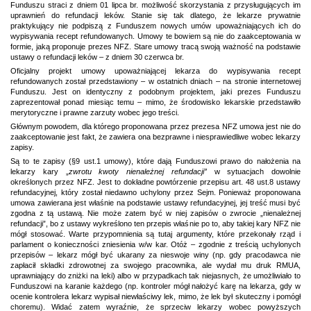
Funduszu straci z dniem 01 lipca br. możliwość skorzystania z przysługujących im
uprawnień do refundacji leków. Stanie się tak dlatego, że lekarze prywatnie
praktykujący nie podpiszą z Funduszem nowych umów upoważniających ich do
wypisywania recept refundowanych. Umowy te bowiem są nie do zaakceptowania w
formie, jaką proponuje prezes NFZ. Stare umowy tracą swoją ważność na podstawie
ustawy o refundacji leków – z dniem 30 czerwca br.
Oficjalny projekt umowy upoważniającej lekarza do wypisywania recept
refundowanych został przedstawiony – w ostatnich dniach – na stronie internetowej
Funduszu. Jest on identyczny z podobnym projektem, jaki prezes Funduszu
zaprezentował ponad miesiąc temu – mimo, że środowisko lekarskie przedstawiło
merytoryczne i prawne zarzuty wobec jego treści.
Głównym powodem, dla którego proponowana przez prezesa NFZ umowa jest nie do
zaakceptowanie jest fakt, że zawiera ona bezprawne i niesprawiedliwe wobec lekarzy
zapisy.
Są to te zapisy (§9 ust.1 umowy), które dają Funduszowi prawo do nałożenia na
lekarzy kary „
zwrotu kwoty nienależnej refundacji”
w sytuacjach dowolnie
określonych przez NFZ. Jest to dokładne powtórzenie przepisu art. 48 ust.8 ustawy
refundacyjnej, który został niedawno uchylony przez Sejm. Ponieważ proponowana
umowa zawierana jest właśnie na podstawie ustawy refundacyjnej, jej treść musi być
zgodna z tą ustawą. Nie może zatem być w niej zapisów o zwrocie „nienależnej
refundacji”, bo z ustawy wykreślono ten przepis właśnie po to, aby takiej kary NFZ nie
mógł stosować. Warte przypomnienia są tutaj argumenty, które przekonały rząd i
parlament o konieczności zniesienia w/w kar. Otóż – zgodnie z treścią uchylonych
przepisów – lekarz mógł być ukarany za nieswoje winy (np. gdy pracodawca nie
zapłacił składki zdrowotnej za swojego pracownika, ale wydał mu druk RMUA,
uprawniający do zniżki na leki) albo w przypadkach tak niejasnych, że umożliwiało to
Funduszowi na karanie każdego (np. kontroler mógł nałożyć karę na lekarza, gdy w
ocenie kontrolera lekarz wypisał niewłaściwy lek, mimo, że lek był skuteczny i pomógł
choremu). Widać zatem wyraźnie, że sprzeciw lekarzy wobec powyższych