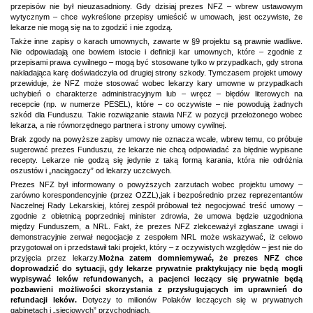
przepisów nie był nieuzasadniony. Gdy dzisiaj prezes NFZ – wbrew ustawowym
wytycznym – chce wykreślone przepisy umieścić w umowach, jest oczywiste, że
lekarze nie mogą się na to zgodzić i nie zgodzą.
Także inne zapisy o karach umownych, zawarte w §9 projektu są prawnie wadliwe.
Nie odpowiadają one bowiem istocie i definicji kar umownych, które – zgodnie z
przepisami prawa cywilnego – mogą być stosowane tylko w przypadkach, gdy strona
nakładająca karę doświadczyła od drugiej strony szkody. Tymczasem projekt umowy
przewiduje, że NFZ może stosować wobec lekarzy kary umowne w przypadkach
uchybień o charakterze administracyjnym lub – wręcz – błędów literowych na
recepcie (np. w numerze PESEL), które – co oczywiste – nie powodują żadnych
szkód dla Funduszu. Takie rozwiązanie stawia NFZ w pozycji przełożonego wobec
lekarza, a nie równorzędnego partnera i strony umowy cywilnej.
Brak zgody na powyższe zapisy umowy nie oznacza wcale, wbrew temu, co próbuje
sugerować prezes Funduszu, że lekarze nie chcą odpowiadać za błędnie wypisane
recepty. Lekarze nie godzą się jedynie z taką formą karania, która nie odróżnia
oszustów i „naciągaczy” od lekarzy uczciwych.
Prezes NFZ był informowany o powyższych zarzutach wobec projektu umowy –
zarówno
korespondencyjnie (przez OZZL),
jak i bezpośrednio przez reprezentantów
Naczelnej Rady Lekarskiej, której zespół próbował też negocjować treść umowy –
zgodnie z obietnicą poprzedniej minister zdrowia, że umowa będzie uzgodniona
między Funduszem, a NRL. Fakt, że prezes NFZ zlekceważył zgłaszane uwagi i
demonstracyjnie zerwał negocjacje z zespołem NRL może wskazywać, iż celowo
przygotował on i przedstawił taki projekt, który – z oczywistych względów – jest nie do
przyjęcia przez lekarzy.
Można zatem domniemywać, że prezes NFZ chce
doprowadzić do sytuacji, gdy lekarze prywatnie praktykujący nie będą mogli
wypisywać leków refundowanych, a pacjenci leczący się prywatnie będą
pozbawieni możliwości skorzystania z przysługujących im uprawnień do
refundacji leków.
Dotyczy to milionów Polaków leczących się w prywatnych
gabinetach i „sieciowych” przychodniach.