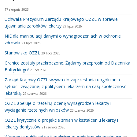
17 sierpnia 2023
Uchwała Prezydium Zarządu Krajowego OZZL w sprawie
ujawniania zarobków lekarzy
29 lipca 2026
NIE dla manipulacji danymi o wynagrodzeniach w ochronie
zdrowia
23 lipca 2026
Stanowisko OZZL
20 lipca 2026
Granice zostały przekroczone. Żądamy przeprosin od Dziennika
Bałtyckiego!
2 lipca 2026
Zarząd Krajowy OZZL wzywa do zaprzestania uogólniania
sytuacji związanej z politykiem-lekarzem na całą społeczność
lekarską.
29 czerwca 2026
OZZL apeluje o rzetelną ocenę wynagrodzeń lekarzy i
wyciąganie rzetelnych wniosków
23 czerwca 2026
OZZL krytycznie o projekcie zmian w kształceniu lekarzy i
lekarzy dentystów
21 czerwca 2026
Wrogowie publiczni czyli maksimum mniejsze niż minimum.