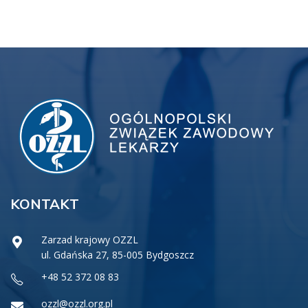
KONTAKT
Zarzad krajowy OZZL
ul. Gdańska 27, 85-005 Bydgoszcz
+48 52 372 08 83
ozzl@ozzl.org.pl