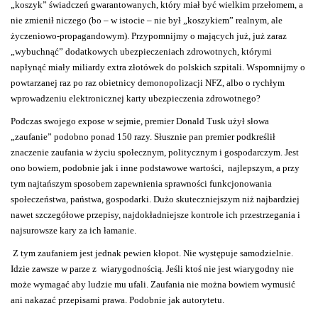
„koszyk” świadczeń gwarantowanych, który miał być wielkim przełomem, a
nie zmienił niczego (bo – w istocie – nie był „koszykiem” realnym, ale
życzeniowo-propagandowym). Przypomnijmy o mających już, już zaraz
„wybuchnąć” dodatkowych ubezpieczeniach zdrowotnych, którymi
napłynąć miały miliardy extra złotówek do polskich szpitali. Wspomnijmy o
powtarzanej raz po raz obietnicy demonopolizacji NFZ, albo o rychłym
wprowadzeniu elektronicznej karty ubezpieczenia zdrowotnego?
Podczas swojego expose w sejmie, premier Donald Tusk użył słowa
„zaufanie” podobno ponad 150 razy. Słusznie pan premier podkreślił
znaczenie zaufania w życiu społecznym, politycznym i gospodarczym. Jest
ono bowiem, podobnie jak i inne podstawowe wartości, najlepszym, a przy
tym najtańszym sposobem zapewnienia sprawności funkcjonowania
społeczeństwa, państwa, gospodarki. Dużo skuteczniejszym niż najbardziej
nawet szczegółowe przepisy, najdokładniejsze kontrole ich przestrzegania i
najsurowsze kary za ich łamanie.
Z tym zaufaniem jest jednak pewien kłopot. Nie występuje samodzielnie.
Idzie zawsze w parze z wiarygodnością. Jeśli ktoś nie jest wiarygodny nie
może wymagać aby ludzie mu ufali. Zaufania nie można bowiem wymusić
ani nakazać przepisami prawa. Podobnie jak autorytetu.