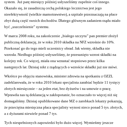
system. Już parę miesięcy później usłyszeliśmy zupełnie coś innego.
Okazało się, że zasadniczą cechą polskiego lecznictwa jest jego
nieefektywność (wielkie marnotrawstwo), a szpitale przeznaczają na płace
zbyt dużą część swoich dochodów. Dlatego głównym zadaniem rządu miało
być „uszczelnienie” systemu.
W marcu 2008 roku, na zakończenie „białego szczytu” pan premier złożył
publiczną deklarację, że w roku 2010 składka na NFZ wzrośnie do 10%.
Przekonać go do tego mieli uczestnicy obrad. Jak wiemy, składka nie
wzrosła. Niedługo później usłyszeliśmy, że przesunięto wzrost składki na
kolejny rok. Co więcej, miała ona wzrastać stopniowo przez kilka
następnych lat. Dzisiaj nikt z rządzących o wzroście składki już nie mówi.
Wkrótce po objęciu stanowiska, minister zdrowia na spotkaniu z OZZL
zadeklarowała, że w roku 2010 lekarz specjalista zarabiać będzie 11 tysięcy
złotych miesięcznie – za jeden etat, bez dyżurów i na umowie o pracę.
Wprawiła nas tą deklaracją w zakłopotanie, bo oznaczało to więcej niż się
domagaliśmy. Dzisiaj opublikowane dane MZ o zarobkach lekarzy pokazują,
że przeciętna miesięczna płaca specjalisty wynosi nieco ponad 5 tys. złotych,
a z dyżurami niewiele ponad 7 tys.
Tych niespełnionych zapowiedzi było dużo więcej. Wymieńmy jeszcze