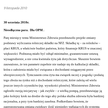
9 listopada 2010
30 września 2010r.
Nieodłączna para.
Dla OPM .
Parę miesięcy temu Ministerstwo Zdrowia przedstawiło projekt zmiany
podstawy wyliczania rolniczej składki na NFZ. Składkę tę – za rolników –
płaci KRUS, a właściwie budżet państwa, który finansuje KRUS w znacznej
większości. Podstawą miało być odtąd minimalne, gwarantowane ustawą
wynagrodzenie, a nie cena kwintala żyta jak dotychczas. Słusznie bowiem
zauważono, że ten parametr zupełnie nie nadaje się do kalkulacji składki,
która z założenia miała być związana z dochodami osiąganymi przez
ubezpieczonych. Tymczasem cena żyta ma związek raczej z pogodą i podażą
tego zboża na rynku niż z dochodami rolniczymi, które zależą od wielu
jeszcze innych czynników (np. wysokości plonów). Ministerstwo Zdrowia
ogłosiło swoją inicjatywę – jak zwykle – z wielką pompą, przedstawiając ją
jako kolejny krok na drodze do tego aby polska służba zdrowia była bardziej
racjonalna, a przy tym bardziej zasobna. Podkreślano bowiem, że
zaproponowana zmiana zwiększy ilość pieniędzy trafiających do systemu.