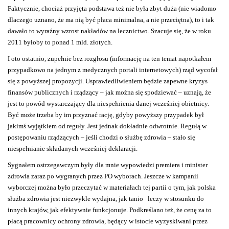
Faktycznie, chociaż przyjęta podstawa też nie była zbyt duża (nie wiadomo
dlaczego uznano, że ma nią być płaca minimalna, a nie przeciętna), to i tak
dawało to wyraźny wzrost nakładów na lecznictwo. Szacuje się, że w roku
2011 byłoby to ponad 1 mld. złotych.
I oto ostatnio, zupełnie bez rozgłosu (informację na ten temat napotkałem
przypadkowo na jednym z medycznych portali internetowych) rząd wycofał
się z powyższej propozycji. Usprawiedliwieniem będzie zapewne kryzys
finansów publicznych i rządzący – jak można się spodziewać – uznają, że
jest to powód wystarczający dla niespełnienia danej wcześniej obietnicy.
Być może trzeba by im przyznać rację, gdyby powyższy przypadek był
jakimś wyjątkiem od reguły. Jest jednak dokładnie odwrotnie. Regułą w
postępowaniu rządzących – jeśli chodzi o służbę zdrowia – stało się
niespełnianie składanych wcześniej deklaracji.
Sygnałem ostrzegawczym były dla mnie wypowiedzi premiera i minister
zdrowia zaraz po wygranych przez PO wyborach. Jeszcze w kampanii
wyborczej można było przeczytać w materiałach tej partii o tym, jak polska
służba zdrowia jest niezwykle wydajna, jak tanio
leczy w stosunku do
innych krajów, jak efektywnie funkcjonuje. Podkreślano też, że cenę za to
płacą pracownicy ochrony zdrowia, będący w istocie wyzyskiwani przez