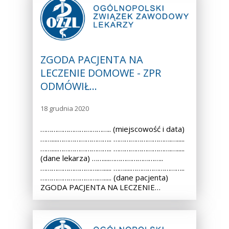
ZGODA PACJENTA NA
LECZENIE DOMOWE - ZPR
ODMÓWIŁ…
18 grudnia 2020
……………………………….. (miejscowość i data)
……....……………………….. ………………………….….....
……....……………………….. ………………………….….....
(dane lekarza) ……....………………………..
………………………….…..... ……....………………………..
………………………….…..... (dane pacjenta)
ZGODA PACJENTA NA LECZENIE…