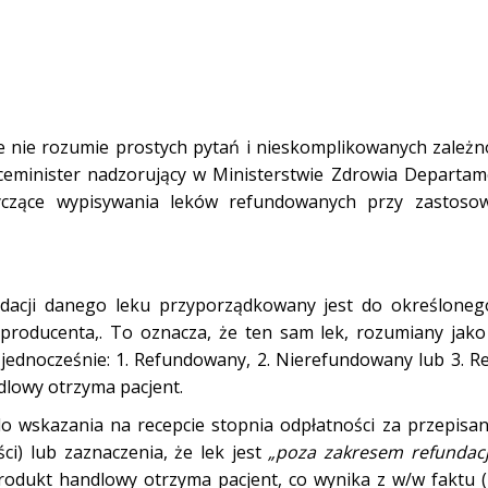
że nie rozumie prostych pytań i nieskomplikowanych zależn
wiceminister nadzorujący w Ministerstwie Zdrowia Departa
tyczące wypisywania leków refundowanych przy zastoso
ndacji danego leku przyporządkowany jest do określone
roducenta,. To oznacza, że ten sam lek, rozumiany jako
ednocześnie: 1. Refundowany, 2. Nierefundowany lub 3. 
dlowy otrzyma pacjent.
 wskazania na recepcie stopnia odpłatności za przepisany 
i) lub zaznaczenia, że lek jest
„poza zakresem refundacj
produkt handlowy otrzyma pacjent, co wynika z w/w faktu (