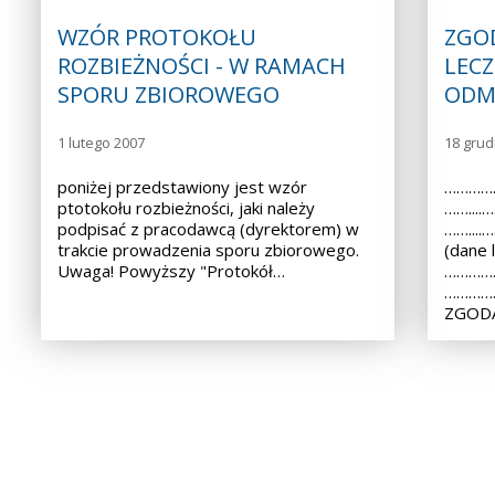
WZÓR PROTOKOŁU
ZGO
ROZBIEŻNOŚCI - W RAMACH
LECZ
SPORU ZBIOROWEGO
ODM
1 lutego 2007
18 grud
poniżej przedstawiony jest wzór
……………
ptotokołu rozbieżności, jaki należy
……...
podpisać z pracodawcą (dyrektorem) w
……...
trakcie prowadzenia sporu zbiorowego.
(dane 
Uwaga! Powyższy "Protokół…
……………
………………
ZGODA