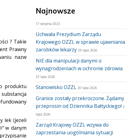
Najnowsze
17 sierpnia 2023
Uchwała Prezydium Zarządu
ości ? Takie
Krajowego OZZL w sprawie ujawniania
ment Prawny
zarobków lekarzy
29 lipca 2026
waniu nazw
NIE dla manipulacji danymi o
wynagrodzeniach w ochronie zdrowia
23 lipca 2026
go produktu
Stanowisko OZZL
20 lipca 2026
 substancja
Granice zostały przekroczone. Żądamy
Refundowany
przeprosin od Dziennika Bałtyckiego!
2
lipca 2026
lek (jeżeli
Zarząd Krajowy OZZL wzywa do
i”
w danym
zaprzestania uogólniania sytuacji
przypisanie