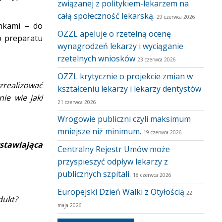
związanej z politykiem-lekarzem na
całą społeczność lekarską.
29 czerwca 2026
nkami – do
OZZL apeluje o rzetelną ocenę
o preparatu
wynagrodzeń lekarzy i wyciąganie
rzetelnych wniosków
23 czerwca 2026
OZZL krytycznie o projekcie zmian w
zrealizować
kształceniu lekarzy i lekarzy dentystów
ie wie jaki
21 czerwca 2026
Wrogowie publiczni czyli maksimum
mniejsze niż minimum.
19 czerwca 2026
stawiająca
Centralny Rejestr Umów może
przyspieszyć odpływ lekarzy z
publicznych szpitali.
18 czerwca 2026
Europejski Dzień Walki z Otyłością
22
dukt?
maja 2026