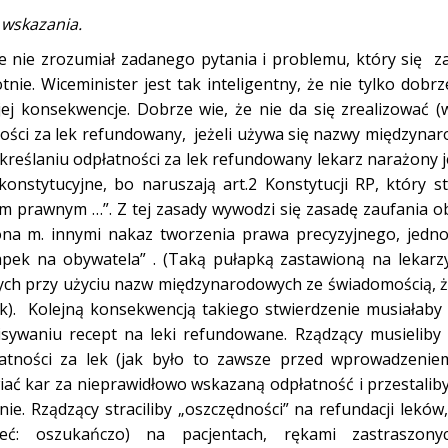
wskazania.
że nie zrozumiał zadanego pytania i problemu, który się z
ie. Wiceminister jest tak inteligentny, że nie tylko dobr
 jej konsekwencje. Dobrze wie, że nie da się zrealizować 
ci za lek refundowany, jeżeli używa się nazwy międzynarod
określaniu odpłatności za lek refundowany lekarz narażony j
onstytucyjne, bo naruszają art.2 Konstytucji RP, który st
m prawnym …”. Z tej zasady wywodzi się zasadę zaufania o
na m. innymi nakaz tworzenia prawa precyzyjnego, jedn
apek na obywatela” . (Taką pułapką zastawioną na lekarzy
ch przy użyciu nazw międzynarodowych ze świadomością, że
lek). Kolejną konsekwencją takiego stwierdzenie musiałaby
sywaniu recept na leki refundowane. Rządzący musieliby 
atności za lek (jak było to zawsze przed wprowadzeni
wiać kar za nieprawidłowo wskazaną odpłatność i przestali
ie. Rządzący straciliby „oszczędności” na refundacji leków,
ć: oszukańczo) na pacjentach, rękami zastraszonyc