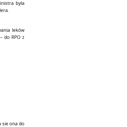
nistra była
plera.
wania leków
 – do RPO z
 sie ona do