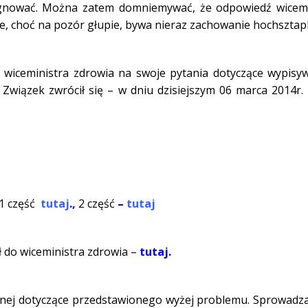
ygnować. Można zatem domniemywać, że odpowiedź wicemi
zne, choć na pozór głupie, bywa nieraz zachowanie hochszta
wiceministra zdrowia na swoje pytania dotyczące wypisy
wiązek zwrócił się – w dniu dzisiejszym 06 marca 2014r.
1 część
tutaj
.,
2 część
–
tutaj
 do wiceministra zdrowia –
tutaj.
wnej dotyczące przedstawionego wyżej problemu. Sprowadza