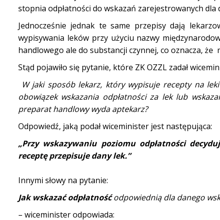
stopnia odpłatności do wskazań zarejestrowanych dl
Jednocześnie jednak te same przepisy dają lekar
wypisywania leków przy użyciu nazwy międzynarodow
handlowego ale do substancji czynnej, co oznacza, że 
Stąd pojawiło się pytanie, które ZK OZZL zadał wicem
W jaki sposób lekarz, który wypisuje recepty na l
obowiązek wskazania odpłatności za lek lub wskazani
preparat handlowy wyda aptekarz?
Odpowiedź, jaką podał wiceminister jest następująca:
„Przy wskazywaniu poziomu odpłatności decydu
receptę przep
i
suje dany lek.”
Innymi słowy na pytanie:
Jak wskazać odpłatność
odpowiednią dla danego wska
– wiceminister odpowiada: