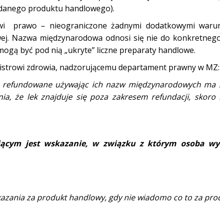
a danego produktu handlowego).
zowi prawo – nieograniczone żadnymi dodatkowymi waru
ej. Nazwa międzynarodowa odnosi się nie do konkretneg
mogą być pod nią „ukryte” liczne preparaty handlowe.
inistrowi zdrowia, nadzorującemu departament prawny w MZ:
eki refundowane używając ich nazw międzynarodowych ma 
a, że lek znajduje się poza zakresem refundacji, skoro n
jącym jest wskazanie
, w
związku z którym osoba wy
zania za produkt handlowy, gdy nie wiadomo co to za pro