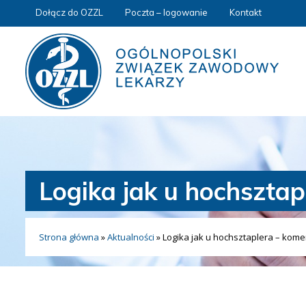
Dołącz do OZZL
Poczta – logowanie
Kontakt
Logika jak u hochsztap
Strona główna
»
Aktualności
»
Logika jak u hochsztaplera – kome