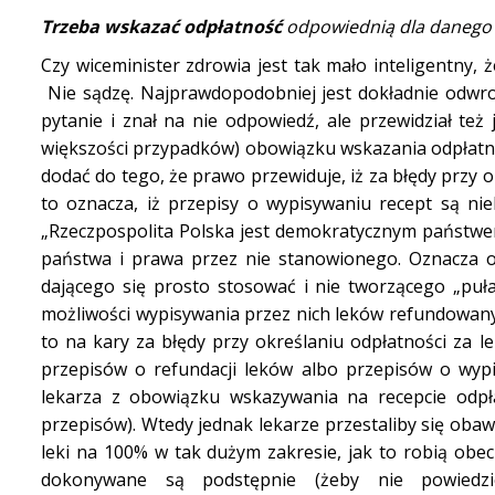
Trzeba wskazać odpłatność
odpowiednią dla danego 
Czy wiceminister zdrowia jest tak mało inteligentny, 
Nie sądzę. Najprawdopodobniej jest dokładnie odwrotn
pytanie i znał na nie odpowiedź, ale przewidział też
większości przypadków) obowiązku wskazania odpłatnoś
dodać do tego, że prawo przewiduje, iż za błędy przy 
to oznacza, iż przepisy o wypisywaniu recept są niek
„Rzeczpospolita Polska jest demokratycznym państwe
państwa i prawa przez nie stanowionego. Oznacza o
dającego się prosto stosować i nie tworzącego „puł
możliwości wypisywania przez nich leków refundowany
to na kary za błędy przy określaniu odpłatności za 
przepisów o refundacji leków albo przepisów o wypi
lekarza z obowiązku wskazywania na recepcie odpł
przepisów). Wtedy jednak lekarze przestaliby się oba
leki na 100% w tak dużym zakresie, jak to robią obecn
dokonywane są podstępnie (żeby nie powiedzie