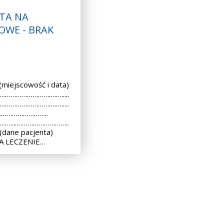
TA NA
OWE - BRAK
iejscowość i data)
 ………………………….….....
 ………………………….….....
..………………………..
 ……....………………………..
dane pacjenta)
A LECZENIE…