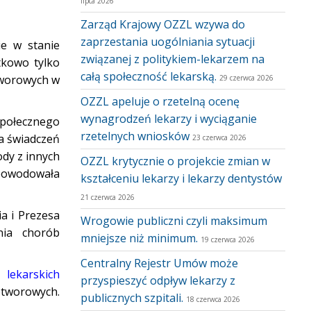
lipca 2026
Zarząd Krajowy OZZL wzywa do
zaprzestania uogólniania sytuacji
ie w stanie
związanej z politykiem-lekarzem na
tkowo tylko
całą społeczność lekarską.
tworowych w
29 czerwca 2026
OZZL apeluje o rzetelną ocenę
wynagrodzeń lekarzy i wyciąganie
społecznego
rzetelnych wniosków
a świadczeń
23 czerwca 2026
ody z innych
OZZL krytycznie o projekcie zmian w
 spowodowała
kształceniu lekarzy i lekarzy dentystów
21 czerwca 2026
a i Prezesa
Wrogowie publiczni czyli maksimum
nia chorób
mniejsze niż minimum.
19 czerwca 2026
Centralny Rejestr Umów może
w,
lekarskich
przyspieszyć odpływ lekarzy z
tworowych.
publicznych szpitali.
18 czerwca 2026