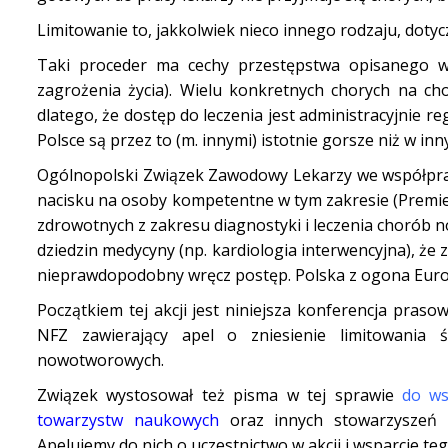
Limitowanie to, jakkolwiek nieco innego rodzaju, dot
Taki proceder ma cechy przestępstwa opisanego w
zagrożenia życia). Wielu konkretnych chorych na c
dlatego, że dostęp do leczenia jest administracyjnie
Polsce są przez to (m. innymi) istotnie gorsze niż w inn
Ogólnopolski Związek Zawodowy Lekarzy we współprac
nacisku na osoby kompetentne w tym zakresie (Premier
zdrowotnych z zakresu diagnostyki i leczenia chorób 
dziedzin medycyny (np. kardiologia interwencyjna), ż
nieprawdopodobny wręcz postęp. Polska z ogona Europy
Początkiem tej akcji jest niniejsza konferencja pras
NFZ zawierający apel o zniesienie limitowania 
nowotworowych.
Związek wystosował też pisma w tej sprawie
do ws
towarzystw naukowych
oraz innych stowarzyszeń 
Apelujemy do nich o uczestnictwo w akcji i wsparcie te