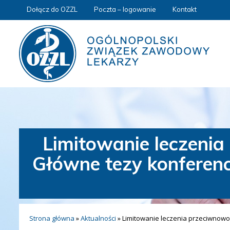
Dołącz do OZZL
Poczta – logowanie
Kontakt
Limitowanie leczeni
Główne tezy konferenc
Strona główna
»
Aktualności
»
Limitowanie leczenia przeciwnowo