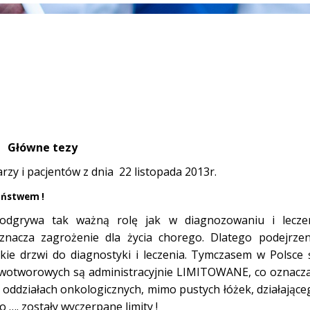
Główne tezy
rzy i pacjentów z dnia 22 listopada 2013r.
yństwem !
 odgrywa tak ważną rolę jak w diagnozowaniu i lecze
acza zagrożenie dla życia chorego. Dlatego podejrzen
e drzwi do diagnostyki i leczenia. Tymczasem w Polsce 
nowotworowych są administracyjnie LIMITOWANE, co oznacza
a oddziałach onkologicznych, mimo pustych łóżek, działające
 …. zostały wyczerpane limity !