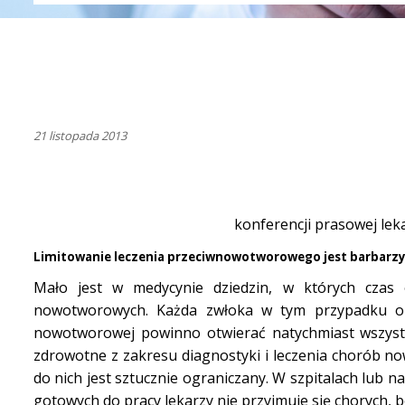
21 listopada 2013
konferencji prasowej leka
Limitowanie leczenia przeciwnowotworowego jest barbarz
Mało jest w medycynie dziedzin, w których czas
nowotworowych. Każda zwłoka w tym przypadku ozn
nowotworowej powinno otwierać natychmiast wszystki
zdrowotne z zakresu diagnostyki i leczenia chorób 
do nich jest sztucznie ograniczany. W szpitalach lub n
gotowych do pracy lekarzy nie przyjmuje się chorych, bo