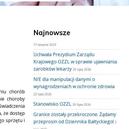
Najnowsze
17 sierpnia 2023
Uchwała Prezydium Zarządu
Krajowego OZZL w sprawie ujawniania
zarobków lekarzy
29 lipca 2026
NIE dla manipulacji danymi o
wynagrodzeniach w ochronie zdrowia
niu chorób
23 lipca 2026
ie choroby
Stanowisko OZZL
20 lipca 2026
świadczenia
, że dostęp
Granice zostały przekroczone. Żądamy
go sprzętu i
przeprosin od Dziennika Bałtyckiego!
2