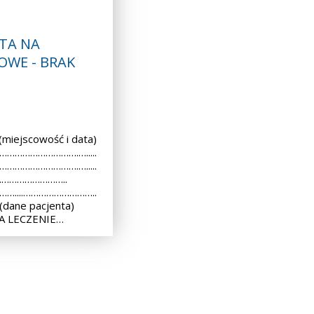
TA NA
OWE - BRAK
iejscowość i data)
 ………………………….….....
 ………………………….….....
..………………………..
 ……....………………………..
dane pacjenta)
A LECZENIE…