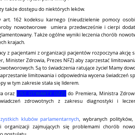
yczy także dostępu do niektórych leków.
 art. 162 kodeksu karnego (nieudzielenie pomocy osob
horoby nowotworowe umiera przedwcześnie i cierpi doda
 reglamentowany. Także ogólne wyniki leczenia chorób nowo
ych krajach.
y z pacjentami z organizacji pacjentów rozpoczyna akcję 
, Minister Zdrowia, Prezes NFZ) aby zaprzestać limitowani
nowotworowych. Są to świadczenia ratujące życie! Mamy dow
e zaprzestanie limitowania i odpowiednia wycena świadczeń
 w tym zakresie stała się liderem.
owa oraz
LIST OTWARTY OZZL
do Premiera, Ministra Zdrowi
świadczeń zdrowotnych z zakresu diagnostyki i lecze
zystkich klubów parlamentarnych
, wybranych politykó
i organizacji zajmujących się problemami chorób nowo
go postulatu.