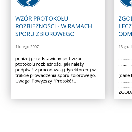
WZÓR PROTOKOŁU
ZGO
ROZBIEŻNOŚCI - W RAMACH
LECZ
SPORU ZBIOROWEGO
ODM
1 lutego 2007
18 grud
poniżej przedstawiony jest wzór
……………
ptotokołu rozbieżności, jaki należy
……...
podpisać z pracodawcą (dyrektorem) w
……...
trakcie prowadzenia sporu zbiorowego.
(dane 
Uwaga! Powyższy "Protokół…
……………
………………
ZGODA