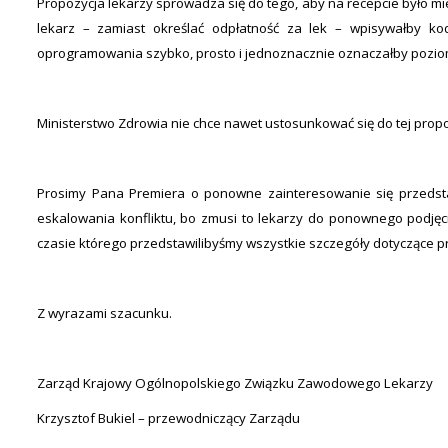
Propozycja lekarzy sprowadza się do tego, aby na recepcie było mie
lekarz – zamiast określać odpłatność za lek – wpisywałby ko
oprogramowania szybko, prosto i jednoznacznie oznaczałby poziom
Ministerstwo Zdrowia nie chce nawet ustosunkować się do tej propoz
Prosimy Pana Premiera o ponowne zainteresowanie się przedsta
eskalowania konfliktu, bo zmusi to lekarzy do ponownego podjęc
czasie którego przedstawilibyśmy wszystkie szczegóły dotyczące 
Z wyrazami szacunku.
Zarząd Krajowy Ogólnopolskiego Związku Zawodowego Lekarzy
Krzysztof Bukiel – przewodniczący Zarządu