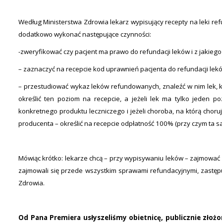
Według Ministerstwa Zdrowia lekarz wypisujący recepty na leki r
dodatkowo wykonać następujące czynności:
-zweryfikować czy pacjent ma prawo do refundacji leków i z jakiego
– zaznaczyć na recepcie kod uprawnień pacjenta do refundacji lekó
– przestudiować wykaz leków refundowanych, znaleźć w nim lek, któ
określić ten poziom na recepcie, a jeżeli lek ma tylko jeden p
konkretnego produktu leczniczego i jeżeli choroba, na którą choru
producenta – określić na recepcie odpłatność 100% (przy czym ta 
Mówiąc krótko: lekarze chcą – przy wypisywaniu leków – zajmować
zajmowali się przede wszystkim sprawami refundacyjnymi, zastępu
Zdrowia.
Od Pana Premiera usłyszeliśmy obietnicę, publicznie złożo