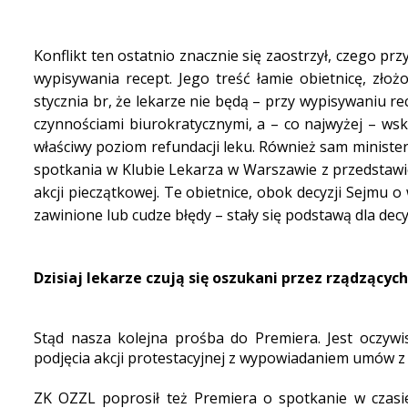
Konflikt ten ostatnio znacznie się zaostrzył, czego p
wypisywania recept. Jego treść łamie obietnicę, zło
stycznia br, że lekarze nie będą – przy wypisywaniu r
czynnościami biurokratycznymi, a – co najwyżej – ws
właściwy poziom refundacji leku. Również sam minister
spotkania w Klubie Lekarza w Warszawie z przedstawic
akcji pieczątkowej. Te obietnice, obok decyzji Sejmu 
zawinione lub cudze błędy – stały się podstawą dla decyz
Dzisiaj lekarze czują się oszukani przez rządzących
Stąd nasza kolejna prośba do Premiera. Jest oczywi
podjęcia akcji protestacyjnej z wypowiadaniem umów z
ZK OZZL poprosił też Premiera o spotkanie w czasie