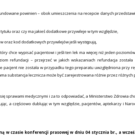
efundowane powinien – obok umieszczenia na recepcie danych przedstaw
 tytułu oraz czy ma jakieś dodatkowe przywileje w tym względzie,
w oraz kod dodatkowych przywilejów jeśli występują,
ry chce wypisać pacjentowi i jeśli ten lek ma więcej niż jeden poziomów 
oziom refundacji – przejrzeć w jakich wskazaniach refundacja została
je pacjent nie została w przypadku tego preparatu uwzględniona przy rej
sama substancja lecznicza może być zarejestrowana różnie przez różnych
 się sprawami medycznymi i za to odpowiadać, a Ministerstwo Zdrowia ch
jąc, a częściowo dublując w tym względzie, pacjentów, aptekarzy i Na
ną w czasie konferencji prasowej w dniu 04 stycznia br., a wcze