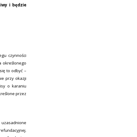
iwy i będzie
egu czynności
a określonego
się to odbyć –
ie przy okazji
isy o karaniu
kreślone przez
ia uzasadnione
refundacyjnej.