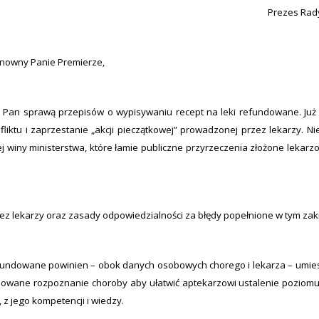
Prezes Rad
nowny Panie Premierze,
 Pan sprawą przepisów o wypisywaniu recept na leki refundowane. Już 
liktu i zaprzestanie „akcji pieczątkowej” prowadzonej przez lekarzy. Ni
ej winy ministerstwa, które łamie publiczne przyrzeczenia złożone lekar
zez lekarzy oraz zasady odpowiedzialności za błędy popełnione w tym zak
 refundowane powinien – obok danych osobowych chorego i lekarza – umie
dowane rozpoznanie choroby aby ułatwić aptekarzowi ustalenie poziomu
 z jego kompetencji i wiedzy.