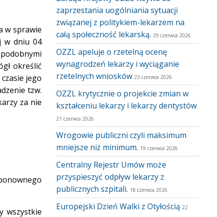
zaprzestania uogólniania sytuacji
związanej z politykiem-lekarzem na
ia w sprawie
całą społeczność lekarską.
29 czerwca 2026
j w dniu 04
OZZL apeluje o rzetelną ocenę
mi podobnymi
wynagrodzeń lekarzy i wyciąganie
gł określić
rzetelnych wniosków
 czasie jego
23 czerwca 2026
dzenie tzw.
OZZL krytycznie o projekcie zmian w
karzy za nie
kształceniu lekarzy i lekarzy dentystów
21 czerwca 2026
Wrogowie publiczni czyli maksimum
mniejsze niż minimum.
19 czerwca 2026
Centralny Rejestr Umów może
przyspieszyć odpływ lekarzy z
o ponownego
publicznych szpitali.
18 czerwca 2026
Europejski Dzień Walki z Otyłością
22
y wszystkie