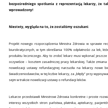
bezpośredniego spotkania z reprezentacją lekarzy, że tak
wprowadzony!
Niestety, wygląda na to, że zostaliśmy oszukani
.
Projekt nowego rozporządzenia Ministra Zdrowia w sprawie re
biurokratycznych, w tym określania 100% odpłatności za lek, k
produktu leczniczego. Aby to zrobić lekarz musi wykonać jeszcze
oczywiście – kosztem zasadniczej pracy lekarskiej. Także zmian
nowelizacji ustawy refundacyjnej narzuciła na lekarzy nowe bi
świadczeniodawców, w tej liczbie lekarzy, za „błędy” przy wypisywa
sejm w trakcie nowelizacji ustawy o refundacji leków.
Lekarze przedstawili Ministrowi Zdrowia konkretne i proste roz
interesy wszystkich stron: państwa, płatnika, aptekarzy, pacjent