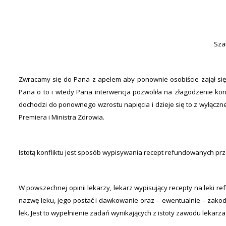
Sza
Zwracamy się do Pana z apelem aby ponownie osobiście zajął się
Pana o to i wtedy Pana interwencja pozwoliła na złagodzenie konf
dochodzi do ponownego wzrostu napięcia i dzieje się to z wyłączn
Premiera i Ministra Zdrowia.
Istotą konfliktu jest sposób wypisywania recept refundowanych pr
W powszechnej opinii lekarzy, lekarz wypisujący recepty na leki
nazwę leku, jego postać i dawkowanie oraz – ewentualnie – zako
lek. Jest to wypełnienie zadań wynikających z istoty zawodu lekarza,