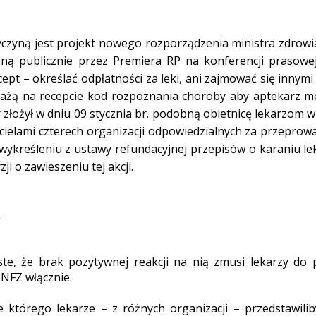
rzyczyną jest projekt nowego rozporządzenia ministra zdrow
żoną publicznie przez Premiera RP na konferencji prasowe
ecept – określać odpłatności za leki, ani zajmować się inny
każą na recepcie kod rozpoznania choroby aby aptekarz mó
 złożył w dniu 09 stycznia br. podobną obietnicę lekarzom w
ielami czterech organizacji odpowiedzialnych za przeprowa
o wykreśleniu z ustawy refundacyjnej przepisów o karaniu le
ji o zawieszeniu tej akcji.
.
ste, że brak pozytywnej reakcji na nią zmusi lekarzy d
 NFZ włącznie.
 którego lekarze – z różnych organizacji – przedstawilib