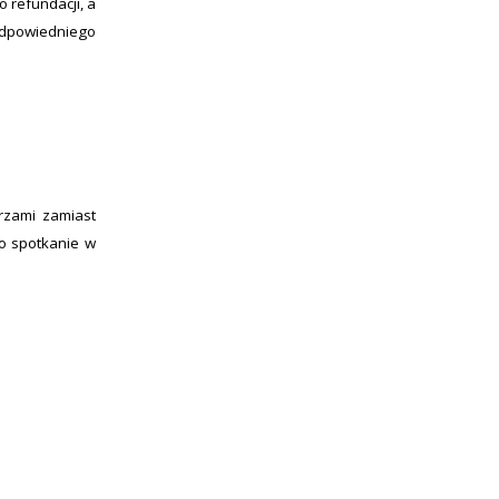
 refundacji, a
odpowiedniego
rzami zamiast
 o spotkanie w