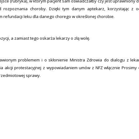
jsce (rubryka), w którym pacjent sam oświadczałby czy jest uprawniony do
d rozpoznania choroby. Dzięki tym danym aptekarz, korzystając z 
 refundacji leku dla danego chorego w określonej chorobie.
ycji, a zamiast tego oskarża lekarzy o złą wolę.
wionym problemem i o skłonienie Ministra Zdrowia do dialogu z leka
ia akcji protestacyjnej z wypowiadaniem umów z NFZ włącznie Prosimy
przedmiotowej sprawy.