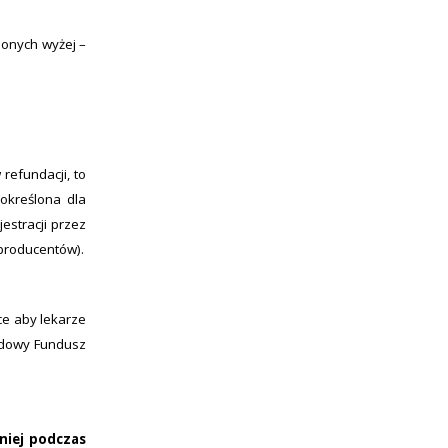
ionych wyżej –
refundacji, to
 określona dla
estracji przez
 producentów).
ce aby lekarze
rodowy Fundusz
śniej podczas