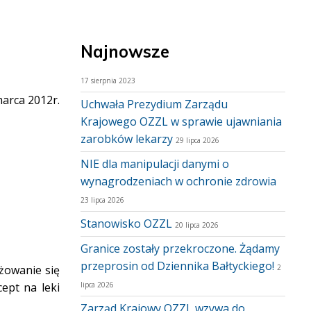
Najnowsze
17 sierpnia 2023
arca 2012r.
Uchwała Prezydium Zarządu
Krajowego OZZL w sprawie ujawniania
zarobków lekarzy
29 lipca 2026
NIE dla manipulacji danymi o
wynagrodzeniach w ochronie zdrowia
23 lipca 2026
Stanowisko OZZL
20 lipca 2026
Granice zostały przekroczone. Żądamy
przeprosin od Dziennika Bałtyckiego!
żowanie się
2
ept na leki
lipca 2026
Zarząd Krajowy OZZL wzywa do