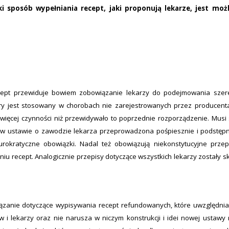
i sposób wypełniania recept, jaki proponują lekarze, jest możl
cept przewiduje bowiem zobowiązanie lekarzy do podejmowania szer
tóry jest stosowany w chorobach nie zarejestrowanych przez producent
 więcej czynności niż przewidywało to poprzednie rozporządzenie. Musi 
a w ustawie o zawodzie lekarza przeprowadzona pośpiesznie i podstępn
urokratyczne obowiązki. Nadal też obowiązują niekonstytucyjne przep
niu recept. Analogicznie przepisy dotyczące wszystkich lekarzy zostały s
wiązanie dotyczące wypisywania recept refundowanych, które uwzględn
ów i lekarzy oraz nie narusza w niczym konstrukcji i idei nowej ustawy 