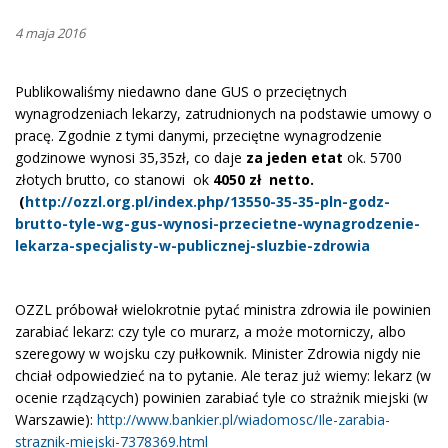
4 maja 2016
Publikowaliśmy niedawno dane GUS o przeciętnych
wynagrodzeniach lekarzy, zatrudnionych na podstawie umowy o
pracę. Zgodnie z tymi danymi, przeciętne wynagrodzenie
godzinowe wynosi 35,35zł, co daje
za jeden etat
ok. 5700
złotych brutto, co stanowi ok
4050 zł netto.
(
http://ozzl.org.pl/index.php/13550-35-35-pln-godz-
brutto-tyle-wg-gus-wynosi-przecietne-wynagrodzenie-
lekarza-specjalisty-w-publicznej-sluzbie-zdrowia
OZZL próbował wielokrotnie pytać ministra zdrowia ile powinien
zarabiać lekarz: czy tyle co murarz, a może motorniczy, albo
szeregowy w wojsku czy pułkownik. Minister Zdrowia nigdy nie
chciał odpowiedzieć na to pytanie. Ale teraz już wiemy: lekarz (w
ocenie rządzących) powinien zarabiać tyle co strażnik miejski (w
Warszawie):
http://www.bankier.pl/wiadomosc/Ile-zarabia-
straznik-miejski-7378369.html