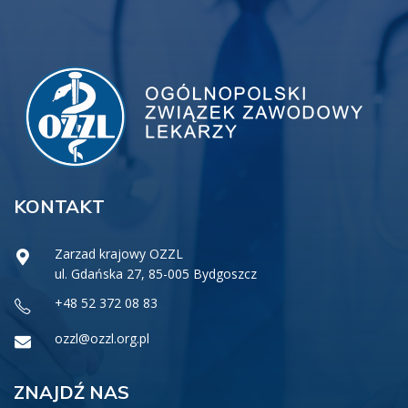
KONTAKT
Zarzad krajowy OZZL
ul. Gdańska 27, 85-005 Bydgoszcz
+48 52 372 08 83
ozzl@ozzl.org.pl
ZNAJDŹ NAS