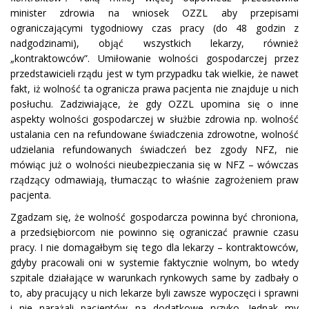
minister zdrowia na wniosek OZZL aby przepisami
ograniczającymi tygodniowy czas pracy (do 48 godzin z
nadgodzinami), objąć wszystkich lekarzy, również
„kontraktowców”. Umiłowanie wolności gospodarczej przez
przedstawicieli rządu jest w tym przypadku tak wielkie, że nawet
fakt, iż wolność ta ogranicza prawa pacjenta nie znajduje u nich
posłuchu. Zadziwiające, że gdy OZZL upomina się o inne
aspekty wolności gospodarczej w służbie zdrowia np. wolność
ustalania cen na refundowane świadczenia zdrowotne, wolność
udzielania refundowanych świadczeń bez zgody NFZ, nie
mówiąc już o wolności nieubezpieczania się w NFZ – wówczas
rządzący odmawiają, tłumacząc to właśnie zagrożeniem praw
pacjenta.
Zgadzam się, że wolność gospodarcza powinna być chroniona,
a przedsiębiorcom nie powinno się ograniczać prawnie czasu
pracy. I nie domagałbym się tego dla lekarzy – kontraktowców,
gdyby pracowali oni w systemie faktycznie wolnym, bo wtedy
szpitale działające w warunkach rynkowych same by zadbały o
to, aby pracujący u nich lekarze byli zawsze wypoczęci i sprawni
i nie narażali pacjentów na dodatkowe ryzyko. Jednak my