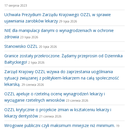
17 sierpnia 2023
Uchwała Prezydium Zarządu Krajowego OZZL w sprawie
ujawniania zarobków lekarzy
29 lipca 2026
NIE dla manipulacji danymi o wynagrodzeniach w ochronie
zdrowia
23 lipca 2026
Stanowisko OZZL
20 lipca 2026
Granice zostały przekroczone. Żądamy przeprosin od Dziennika
Bałtyckiego!
2 lipca 2026
Zarząd Krajowy OZZL wzywa do zaprzestania uogólniania
sytuacji związanej z politykiem-lekarzem na całą społeczność
lekarską.
29 czerwca 2026
OZZL apeluje o rzetelną ocenę wynagrodzeń lekarzy i
wyciąganie rzetelnych wniosków
23 czerwca 2026
OZZL krytycznie o projekcie zmian w kształceniu lekarzy i
lekarzy dentystów
21 czerwca 2026
Wrogowie publiczni czyli maksimum mniejsze niż minimum.
19