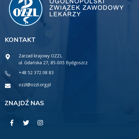
KONTAKT
Zarzad krajowy OZZL
ul. Gdańska 27, 85-005 Bydgoszcz
+48 52 372 08 83
ozzl@ozzl.org.pl
ZNAJDŹ NAS