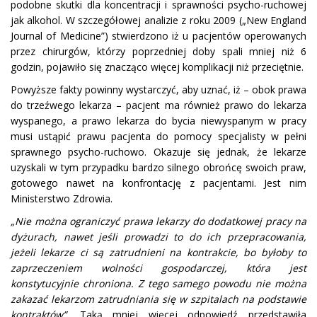
podobne skutki dla koncentracji i sprawności psycho-ruchowej
jak alkohol. W szczegółowej analizie
z roku 2009
(
„New England
Journal of Medicine”) stwierdzono iż u pacjentów operowanych
przez chirurgów, którzy poprzedniej doby spali mniej niż 6
godzin, pojawiło się znacząco więcej komplikacji niż przeciętnie.
Powyższe fakty powinny wystarczyć, aby uznać, iż – obok prawa
do trzeźwego lekarza – pacjent ma również prawo do lekarza
wyspanego, a prawo lekarza do bycia niewyspanym w pracy
musi ustąpić prawu pacjenta do pomocy specjalisty w pełni
sprawnego psycho-ruchowo. Okazuje się jednak, że lekarze
uzyskali w tym przypadku bardzo silnego obrońcę swoich praw,
gotowego nawet na konfrontację z pacjentami.
Jest nim
Ministerstwo Zdrowia.
„Nie można ograniczyć prawa lekarzy do dodatkowej pracy na
dyżurach, nawet jeśli prowadzi to do ich przepracowania,
jeżeli lekarze ci są zatrudnieni na kontrakcie, bo byłoby to
zaprzeczeniem wolności gospodarczej, która jest
konstytucyjnie chroniona. Z tego samego powodu nie można
zakazać lekarzom zatrudniania się w szpitalach na podstawie
kontraktów”.
Taką mniej więcej odpowiedź przedstawiła