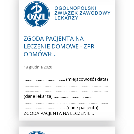
ZGODA PACJENTA NA
LECZENIE DOMOWE - ZPR
ODMÓWIŁ…
18 grudnia 2020
……………………………….. (miejscowość i data)
……....……………………….. ………………………….….....
……....……………………….. ………………………….….....
(dane lekarza) ……....………………………..
………………………….…..... ……....………………………..
………………………….…..... (dane pacjenta)
ZGODA PACJENTA NA LECZENIE…