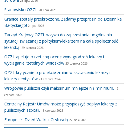
zdrowia
23 lipca 2026
Stanowisko OZZL
20 lipca 2026
Granice zostały przekroczone. Żądamy przeprosin od Dziennika
Bałtyckiego!
2 lipca 2026
Zarząd Krajowy OZZL wzywa do zaprzestania uogólniania
sytuacji związanej z politykiem-lekarzem na całą społeczność
lekarską.
29 czerwca 2026
OZZL apeluje o rzetelną ocenę wynagrodzeń lekarzy i
wyciąganie rzetelnych wniosków
23 czerwca 2026
OZZL krytycznie o projekcie zmian w kształceniu lekarzy i
lekarzy dentystów
21 czerwca 2026
Wrogowie publiczni czyli maksimum mniejsze niż minimum.
19
czerwca 2026
Centralny Rejestr Umów może przyspieszyć odpływ lekarzy z
publicznych szpitali.
18 czerwca 2026
Europejski Dzień Walki z Otyłością
22 maja 2026