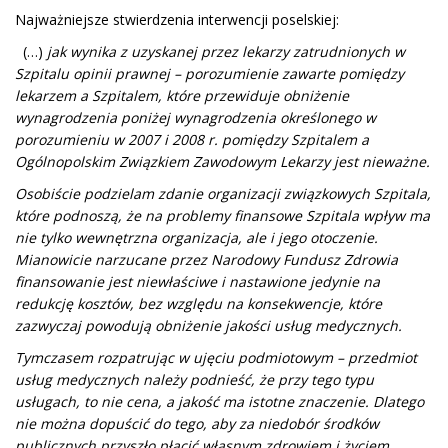
Najważniejsze stwierdzenia interwencji poselskiej:
(…)
jak wynika z uzyskanej przez lekarzy zatrudnionych w
Szpitalu opinii prawnej – porozumienie zawarte pomiędzy
lekarzem a Szpitalem, które przewiduje obniżenie
wynagrodzenia poniżej wynagrodzenia określonego w
porozumieniu w 2007 i 2008 r. pomiędzy Szpitalem a
Ogólnopolskim Związkiem Zawodowym Lekarzy jest nieważne.
Osobiście podzielam zdanie organizacji związkowych Szpitala,
które podnoszą, że na problemy finansowe Szpitala wpływ ma
nie tylko wewnętrzna organizacja, ale i jego otoczenie.
Mianowicie narzucane przez Narodowy Fundusz Zdrowia
finansowanie jest niewłaściwe i nastawione jedynie na
redukcję kosztów, bez względu na konsekwencje, które
zazwyczaj powodują obniżenie jakości usług medycznych.
Tymczasem rozpatrując w ujęciu podmiotowym – przedmiot
usług medycznych należy podnieść, że przy tego typu
usługach, to nie cena, a jakość ma istotne znaczenie. Dlatego
nie można dopuścić do tego, aby za niedobór środków
publicznych przyszło płacić własnym zdrowiem i życiem