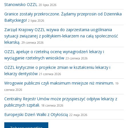
Stanowisko OZZL
20 lipca 2026
Granice zostały przekroczone. Żądamy przeprosin od Dziennika
Bałtyckiego!
2 lipca 2026
Zarząd Krajowy OZZL wzywa do zaprzestania uogólniania
sytuacji związanej z politykiem-lekarzem na całą społeczność
lekarską.
29 czerwca 2026
OZZL apeluje o rzetelną ocenę wynagrodzeń lekarzy i
wyciąganie rzetelnych wniosków
23 czerwca 2026
OZZL krytycznie o projekcie zmian w kształceniu lekarzy i
lekarzy dentystów
21 czerwca 2026
Wrogowie publiczni czyli maksimum mniejsze niż minimum.
19
czerwca 2026
Centralny Rejestr Umów może przyspieszyć odpływ lekarzy z
publicznych szpitali.
18 czerwca 2026
Europejski Dzień Walki z Otyłością
22 maja 2026