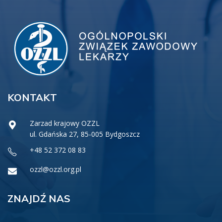
KONTAKT
Zarzad krajowy OZZL
ul. Gdańska 27, 85-005 Bydgoszcz
+48 52 372 08 83
ozzl@ozzl.org.pl
ZNAJDŹ NAS