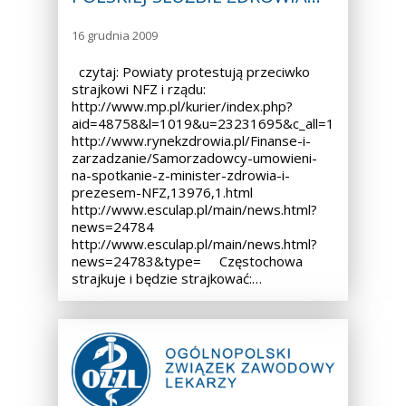
16 grudnia 2009
czytaj: Powiaty protestują przeciwko
strajkowi NFZ i rządu:
http://www.mp.pl/kurier/index.php?
aid=48758&l=1019&u=23231695&c_all=1
http://www.rynekzdrowia.pl/Finanse-i-
zarzadzanie/Samorzadowcy-umowieni-
na-spotkanie-z-minister-zdrowia-i-
prezesem-NFZ,13976,1.html
http://www.esculap.pl/main/news.html?
news=24784
http://www.esculap.pl/main/news.html?
news=24783&type= Częstochowa
strajkuje i będzie strajkować:…