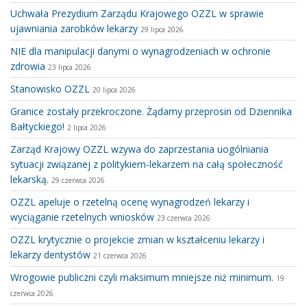
Uchwała Prezydium Zarządu Krajowego OZZL w sprawie
ujawniania zarobków lekarzy
29 lipca 2026
NIE dla manipulacji danymi o wynagrodzeniach w ochronie
zdrowia
23 lipca 2026
Stanowisko OZZL
20 lipca 2026
Granice zostały przekroczone. Żądamy przeprosin od Dziennika
Bałtyckiego!
2 lipca 2026
Zarząd Krajowy OZZL wzywa do zaprzestania uogólniania
sytuacji związanej z politykiem-lekarzem na całą społeczność
lekarską.
29 czerwca 2026
OZZL apeluje o rzetelną ocenę wynagrodzeń lekarzy i
wyciąganie rzetelnych wniosków
23 czerwca 2026
OZZL krytycznie o projekcie zmian w kształceniu lekarzy i
lekarzy dentystów
21 czerwca 2026
Wrogowie publiczni czyli maksimum mniejsze niż minimum.
19
czerwca 2026