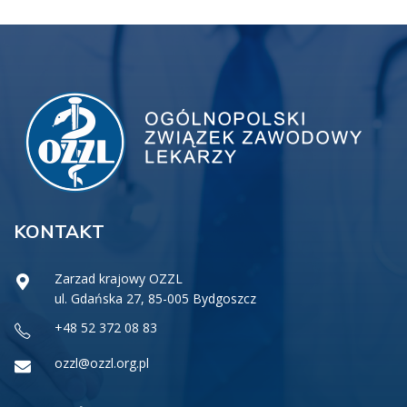
KONTAKT
Zarzad krajowy OZZL
ul. Gdańska 27, 85-005 Bydgoszcz
+48 52 372 08 83
ozzl@ozzl.org.pl