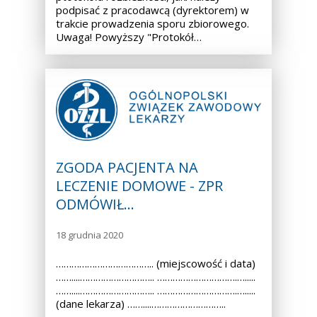
podpisać z pracodawcą (dyrektorem) w
trakcie prowadzenia sporu zbiorowego.
Uwaga! Powyższy "Protokół…
ZGODA PACJENTA NA
LECZENIE DOMOWE - ZPR
ODMÓWIŁ…
18 grudnia 2020
……………………………….. (miejscowość i data)
……....……………………….. ………………………….….....
……....……………………….. ………………………….….....
(dane lekarza) ……....………………………..
………………………….…..... ……....………………………..