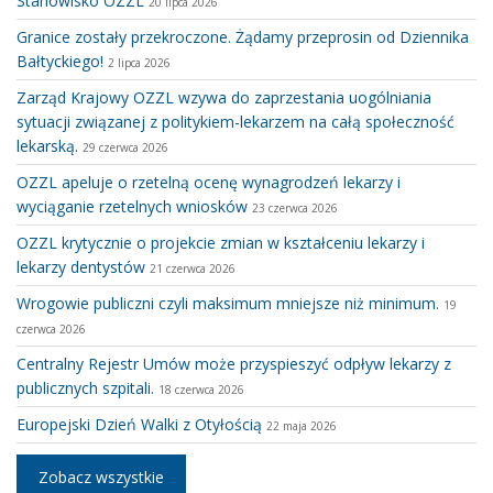
Stanowisko OZZL
20 lipca 2026
Granice zostały przekroczone. Żądamy przeprosin od Dziennika
Bałtyckiego!
2 lipca 2026
Zarząd Krajowy OZZL wzywa do zaprzestania uogólniania
sytuacji związanej z politykiem-lekarzem na całą społeczność
lekarską.
29 czerwca 2026
OZZL apeluje o rzetelną ocenę wynagrodzeń lekarzy i
wyciąganie rzetelnych wniosków
23 czerwca 2026
OZZL krytycznie o projekcie zmian w kształceniu lekarzy i
lekarzy dentystów
21 czerwca 2026
Wrogowie publiczni czyli maksimum mniejsze niż minimum.
19
czerwca 2026
Centralny Rejestr Umów może przyspieszyć odpływ lekarzy z
publicznych szpitali.
18 czerwca 2026
Europejski Dzień Walki z Otyłością
22 maja 2026
Zobacz wszystkie