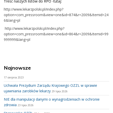
Treść naszych listów do RPO -tutaj:
http://www.lekarzpolski.pl/index.php?
option=com_pressroom&view=one&id=874&r=2009&Itemid=24
6&lang=pl
http://www.lekarzpolski.pl/index.php?
option=com_pressroom&view=one&id=864&r=2009&Itemid=99
999999&lang=pl
Najnowsze
17 sierpnia 2023
Uchwała Prezydium Zarządu Krajowego OZZL w sprawie
ujawniania zarobków lekarzy
29 lipca 2026
NIE dla manipulacji danymi o wynagrodzeniach w ochronie
zdrowia
23 lipca 2026