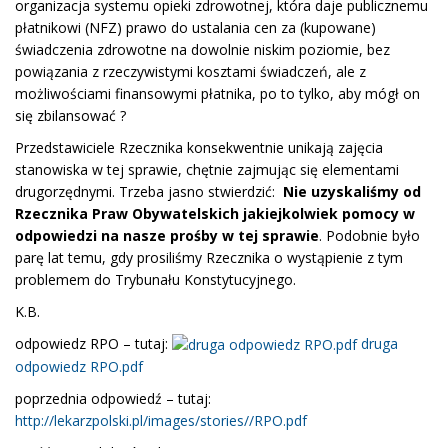
organizacja systemu opieki zdrowotnej, która daje publicznemu
płatnikowi (NFZ) prawo do ustalania cen za (kupowane)
świadczenia zdrowotne na dowolnie niskim poziomie, bez
powiązania z rzeczywistymi kosztami świadczeń, ale z
możliwościami finansowymi płatnika, po to tylko, aby mógł on
się zbilansować ?
Przedstawiciele Rzecznika konsekwentnie unikają zajęcia
stanowiska w tej sprawie, chętnie zajmując się elementami
drugorzędnymi. Trzeba jasno stwierdzić:
Nie uzyskaliśmy od
Rzecznika Praw Obywatelskich jakiejkolwiek pomocy w
odpowiedzi na nasze prośby w tej sprawie
. Podobnie było
parę lat temu, gdy prosiliśmy Rzecznika o wystąpienie z tym
problemem do Trybunału Konstytucyjnego.
K.B.
odpowiedz RPO – tutaj:
druga
odpowiedz RPO.pdf
poprzednia odpowiedź – tutaj:
http://lekarzpolski.pl/images/stories//RPO.pdf