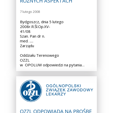
RÓŻNYCH ASPEKTACH
7 lutego 2008
Bydgoszcz, dnia 5 lutego
2008r.R.Śl.Op.XV-
41/08
Szan. Pan dr n.
med. ..... Przewodnic
Zarządu
Oddziału Terenowego
OZZL
w OPOLUW odpowiedzi na pytania…
OZZL ODPOWIADA NA PROŚBĘ