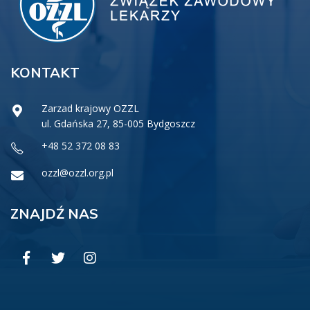
KONTAKT
Zarzad krajowy OZZL
ul. Gdańska 27, 85-005 Bydgoszcz
+48 52 372 08 83
ozzl@ozzl.org.pl
ZNAJDŹ NAS