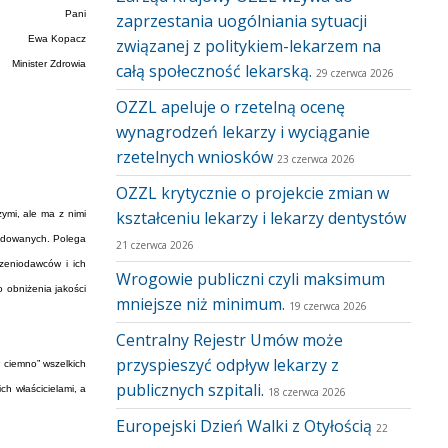
Pani
zaprzestania uogólniania sytuacji
Ewa Kopacz
związanej z politykiem-lekarzem na
Minister Zdrowia
całą społeczność lekarską.
29 czerwca 2026
OZZL apeluje o rzetelną ocenę
wynagrodzeń lekarzy i wyciąganie
rzetelnych wniosków
23 czerwca 2026
OZZL krytycznie o projekcie zmian w
kształceniu lekarzy i lekarzy dentystów
ymi, ale ma z nimi
undowanych. Polega
21 czerwca 2026
zeniodawców i ich
Wrogowie publiczni czyli maksimum
 obniżenia jakości
mniejsze niż minimum.
19 czerwca 2026
Centralny Rejestr Umów może
przyspieszyć odpływ lekarzy z
w ciemno” wszelkich
publicznych szpitali.
ch właścicielami, a
18 czerwca 2026
Europejski Dzień Walki z Otyłością
22