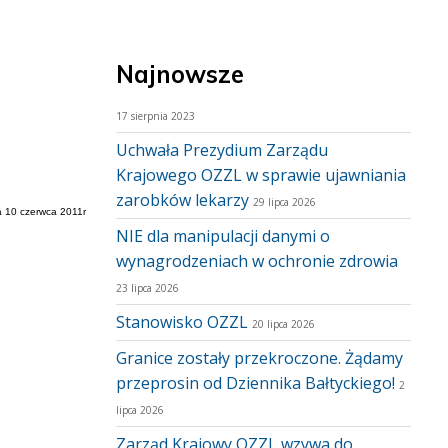
Najnowsze
17 sierpnia 2023
Uchwała Prezydium Zarządu
Krajowego OZZL w sprawie ujawniania
zarobków lekarzy
29 lipca 2026
 10 czerwca 2011r
NIE dla manipulacji danymi o
wynagrodzeniach w ochronie zdrowia
23 lipca 2026
Stanowisko OZZL
20 lipca 2026
Granice zostały przekroczone. Żądamy
przeprosin od Dziennika Bałtyckiego!
2
lipca 2026
Zarząd Krajowy OZZL wzywa do