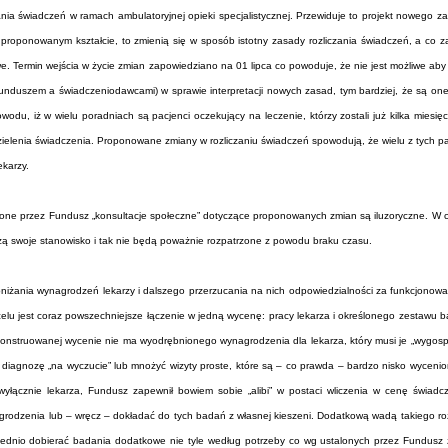
ia świadczeń w ramach ambulatoryjnej opieki specjalistycznej. Przewiduje to projekt nowego z
proponowanym kształcie, to zmienią się w sposób istotny zasady rozliczania świadczeń, a co za
owe. Termin wejścia w życie zmian zapowiedziano na 01 lipca co powoduje, że nie jest możliwe a
Funduszem a świadczeniodawcami) w sprawie interpretacji nowych zasad, tym bardziej, że są one
wodu, iż w wielu poradniach są pacjenci oczekujący na leczenie, którzy zostali już kilka miesię
zielenia świadczenia. Proponowane zmiany w rozliczaniu świadczeń spowodują, że wielu z tych p
ekarzy.
one przez Fundusz „konsultacje społeczne” dotyczące proponowanych zmian są iluzoryczne. W cią
oszą swoje stanowisko i tak nie będą poważnie rozpatrzone z powodu braku czasu.
żania wynagrodzeń lekarzy i dalszego przerzucania na nich odpowiedzialności za funkcjonowa
lu jest coraz powszechniejsze łączenie w jedną wycenę: pracy lekarza i określonego zestawu
skonstruowanej wycenie nie ma wyodrębnionego wynagrodzenia dla lekarza, który musi je „wygos
 diagnozę „na wyczucie” lub mnożyć wizyty proste, które są – co prawda – bardzo nisko wyceni
yłącznie lekarza, Fundusz zapewnił bowiem sobie „alibi” w postaci wliczenia w cenę świad
grodzenia lub – wręcz – dokładać do tych badań z własnej kieszeni. Dodatkową wadą takiego rozw
iednio dobierać badania dodatkowe nie tyle według potrzeby co wg ustalonych przez Fundusz