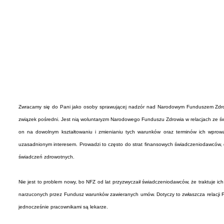
Zwracamy się do Pani jako osoby sprawującej nadzór nad Narodowym Funduszem Zdrowi
związek pośredni. Jest nią woluntaryzm Narodowego Funduszu Zdrowia w relacjach ze 
on na dowolnym kształtowaniu i zmienianiu tych warunków oraz terminów ich wpro
uzasadnionym interesem. Prowadzi to często do strat finansowych świadczeniodawców, de
świadczeń zdrowotnych.
Nie jest to problem nowy, bo NFZ od lat przyzwyczaił świadczeniodawców, że traktuje ich 
narzuconych przez Fundusz warunków zawieranych umów. Dotyczy to zwłaszcza relacji Fund
jednocześnie pracownikami są lekarze.