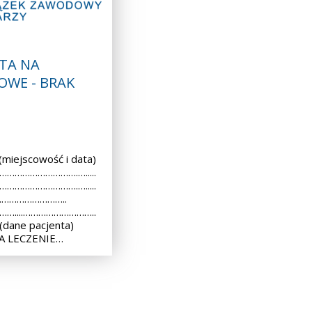
TA NA
OWE - BRAK
iejscowość i data)
 ………………………….….....
 ………………………….….....
..………………………..
 ……....………………………..
dane pacjenta)
A LECZENIE…