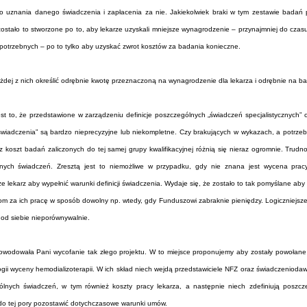
o uznania danego świadczenia i zapłacenia za nie. Jakiekolwiek braki w tym zestawie badań
stało to stworzone po to, aby lekarze uzyskali mniejsze wynagrodzenie – przynajmniej do czasu
otrzebnych – po to tylko aby uzyskać zwrot kosztów za badania konieczne.
ażdej z nich określić odrębnie kwotę przeznaczoną na wynagrodzenie dla lekarza i odrębnie na 
est to, że przedstawione w zarządzeniu definicje poszczególnych „świadczeń specjalistycznych”
„świadczenia” są bardzo nieprecyzyjne lub niekompletne. Czy brakujących w wykazach, a potrze
oszt badań zaliczonych do tej samej grupy kwalifikacyjnej różnią się nieraz ogromnie. Trudno
lnych świadczeń. Zresztą jest to niemożliwe w przypadku, gdy nie znana jest wycena pracy
e lekarz aby wypełnić warunki definicji świadczenia. Wydaje się, że zostało to tak pomyślane a
m za ich pracę w sposób dowolny np. wtedy, gdy Funduszowi zabraknie pieniędzy. Logiczniejsze
e od siebie nieporównywalnie.
wodowała Pani wycofanie tak złego projektu. W to miejsce proponujemy aby zostały powołane
logii wyceny hemodializoterapii. W ich skład niech wejdą przedstawiciele NFZ oraz świadczeniod
ólnych świadczeń, w tym również koszty pracy lekarza, a następnie niech zdefiniują poszc
a do tej pory pozostawić dotychczasowe warunki umów.