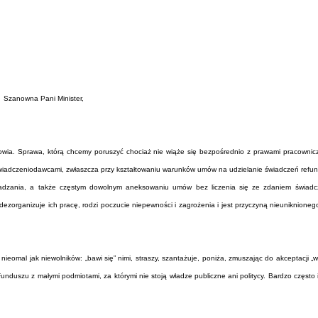
Szanowna Pani Minister,
a. Sprawa, którą chcemy poruszyć chociaż nie wiąże się bezpośrednio z prawami pracownicz
świadczeniodawcami, zwłaszcza przy kształtowaniu warunków umów na udzielanie świadczeń ref
wadzania, a także częstym dowolnym aneksowaniu umów bez liczenia się ze zdaniem świadc
zorganizuje ich pracę, rodzi poczucie niepewności i zagrożenia i jest przyczyną nieuniknionego
nieomal jak niewolników: „bawi się” nimi, straszy, szantażuje, poniża, zmuszając do akceptacji „
uszu z małymi podmiotami, za którymi nie stoją władze publiczne ani politycy. Bardzo często i