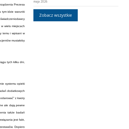
maja 2026
arządzenia Prezesa
 tym idzie warunki
Zobacz wszystkie
by świadczeniodawcy
 w wielu miejscach
cy temu i wpisani w
acjentów musiałoby
gu tych kilku dni,
nie systemu opieki
 badań dodatkowych
podarować” z kwoty
one ale dają pewne
czenia także badań
iązania jest fakt,
 zestawów. Dopiero