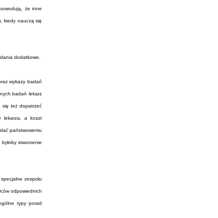
 powodują, że inne
, kiedy nauczą się
badania dodatkowe.
 oraz wykazy badań
bnych badań lekarz
 się też dopatrzeć
 lekarza, a koszt
by dać państwowemu
 byłoby stworzenie
 specjalne zespołu
awców odpowiednich
zególne typy porad