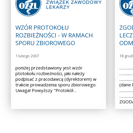
WZÓR PROTOKOŁU
ZGO
ROZBIEŻNOŚCI - W RAMACH
LECZ
SPORU ZBIOROWEGO
ODM
1 lutego 2007
18 grud
poniżej przedstawiony jest wzór
……………
ptotokołu rozbieżności, jaki należy
……...
podpisać z pracodawcą (dyrektorem) w
……...
trakcie prowadzenia sporu zbiorowego.
(dane 
Uwaga! Powyższy "Protokół…
……………
………………
ZGODA