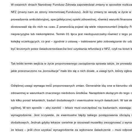
W ostatnich dniach Narodowy Fundusz Zdrowia zapowiedział zmiany w sposobie rozliczan
NFZ (znany nam ze strony internetowej Funduszu). Jeśli by zmiany te weszły w życie w 
prowadzenia ambulatoryjnej, specjalistycznej opieki zdrowotnej, również warunki finans
dostosowali się do nich na czas. Z pewnością pojawi się wiele nieporozumień (między 
nieprecyzyjne lub niekompletne. Termin 01 lipca jest niedopuszczalny również z tego po
kolejkę oczekujących, co jest – zgodnie z ustawą – traktowane jako zobowiązanie do ud
być leczonych przez świadczeniodawców bez uzyskania refundacji z NFZ, czyli na koszt l
Tak krótki termin wejścia w życie proponowanego zarządzenia sprawia także, że prowadz
jakie przeznaczono na „konsultacje” mało kto się o nich dowie, a uwagi tych, którzy zgł
Odrębnej uwagi wymaga treść proponowanych zmian. Generalnie idą one w kierunku obni
zdrowotnej w warunkach znacznego niedoboru środków. Narzędziem służącym do tego ce
lub kilku porad lekarskich, badań dodatkowych i ewentualnie innych świadczeń. W tak 
ogólnej. W ten sposób – aby zarobić – lekarz musi oszczędzać na badaniach, stawiając
wynagrodzenie. Jest oczywiste, że ewentualne błędy takiego postępowania obciążą w
dodatkowych. Jednak gdyby lekarze rzetelnie je stosowali musieliby zrezygnować z wyna
że lekarz – jeśli chce uzyskać wynagrodzenie za wykonane świadczenie – musi odpow