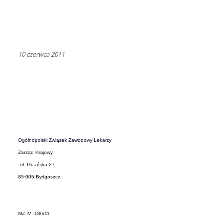
10 czerwca 2011
Ogólnopolski Związek Zawodowy Lekarzy
Zarząd Krajowy
u
l. G
d
a
ń
s
k
a 27
85
·
005 Bydgoszcz
,
MZ
.
IV -186/11