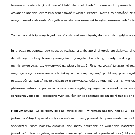
bowiem odpowiednia „konfiguracja” i ilość zleconych badań dodatkowych upoważnia d
wykonane badania lekarz musi sfinansować z własnej kieszeni. Można by pomyśleć, że zo
nowych zasad rozliczania. Oczywiście musi to skutkować także wykonywaniem badań niep
Tworzenie takich łączonych „jednostek” rozliczeniowych byłoby dopuszczalne, gdyby w k
Inną wadą proponowanego sposobu rozliczania ambulatoryjnej opieki specjalistycznej j
dodatkowych, z których należy skorzystać aby uzyskać kwalifikację do odpowiedniego 
ma nie wykonywać, czy wykonywać na własny koszt ?. Również „waga” (znaczenie) oraz k
merytorycznego uzasadnienia dla takiej, a nie innej „wyceny” punktowej poszczegó
poszczególnych badań może być bardzo różny w zależności od tego, które z nich wybierz
płatnikowi pretekst do podważania zasadności wypłaty wynagrodzenia świadczeniodawco
odrębnych „jednostek” rozliczeniowych dla różnych specjalizacji, bo często różnią się on
Podsumowując
: wnioskujemy do Pani minister aby – w ramach nadzoru nad NFZ – spo
(różne dla różnych specjalności) – na wzór tego, który powstał dla opracowania metodo
specjalizacji. Niech najpierw oszacują one koszty potrzebne do wykonania poszczeg
(świadczeń). Jest oczywiste, że trzeba przeznaczyć na ten cel odpowiedni czas (rok?), 