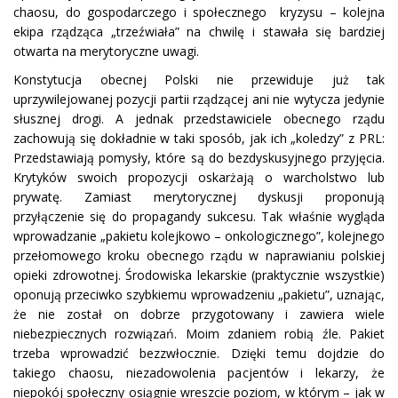
chaosu, do gospodarczego i społecznego kryzysu – kolejna
ekipa rządząca „trzeźwiała” na chwilę i stawała się bardziej
otwarta na merytoryczne uwagi.
Konstytucja obecnej Polski nie przewiduje już tak
uprzywilejowanej pozycji partii rządzącej ani nie wytycza jedynie
słusznej drogi. A jednak przedstawiciele obecnego rządu
zachowują się dokładnie w taki sposób, jak ich „koledzy” z PRL:
Przedstawiają pomysły, które są do bezdyskusyjnego przyjęcia.
Krytyków swoich propozycji oskarżają o warcholstwo lub
prywatę. Zamiast merytorycznej dyskusji proponują
przyłączenie się do propagandy sukcesu. Tak właśnie wygląda
wprowadzanie „pakietu kolejkowo – onkologicznego”, kolejnego
przełomowego kroku obecnego rządu w naprawianiu polskiej
opieki zdrowotnej. Środowiska lekarskie (praktycznie wszystkie)
oponują przeciwko szybkiemu wprowadzeniu „pakietu”, uznając,
że nie został on dobrze przygotowany i zawiera wiele
niebezpiecznych rozwiązań. Moim zdaniem robią źle. Pakiet
trzeba wprowadzić bezzwłocznie. Dzięki temu dojdzie do
takiego chaosu, niezadowolenia pacjentów i lekarzy, że
niepokój społeczny osiągnie wreszcie poziom, w którym – jak w