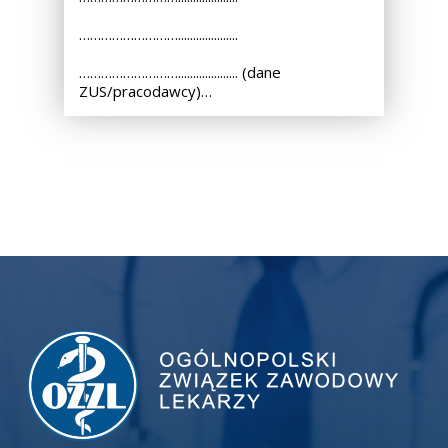
………………………....................
……………………….................... (dane
ZUS/pracodawcy)…