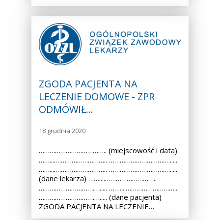
ZGODA PACJENTA NA
LECZENIE DOMOWE - ZPR
ODMÓWIŁ…
18 grudnia 2020
……………………………….. (miejscowość i data)
……....……………………….. ………………………….….....
……....……………………….. ………………………….….....
(dane lekarza) ……....………………………..
………………………….…..... ……....………………………..
………………………….…..... (dane pacjenta)
ZGODA PACJENTA NA LECZENIE…