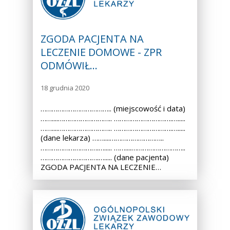
ZGODA PACJENTA NA
LECZENIE DOMOWE - ZPR
ODMÓWIŁ…
18 grudnia 2020
……………………………….. (miejscowość i data)
……....……………………….. ………………………….….....
……....……………………….. ………………………….….....
(dane lekarza) ……....………………………..
………………………….…..... ……....………………………..
………………………….…..... (dane pacjenta)
ZGODA PACJENTA NA LECZENIE…