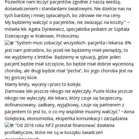
Pozwólcie nam leczyć pacjentów zgodnie z naszą wiedzą,
doświadczeniem i standardami światowymi. Nie dzielcie nas na
tych bardziej i mniej opłacalnych, bo zdrowie nie ma ceny.
My będziemy walczyć o pacjentów, nie zważając na koszty.” ~
mówiła lek. Agata Dynkiewicz, specjalistka pediatrii ze Szpitala
Dziecięcego w Krakowie, Prokocimiu
“System musi zobaczyć wszystkich- pacjenta i lekarza. 8%
jest nam potrzebne, bo jeżeli nie będziemy mieli pieniędzy, to
nie wyjdziemy z limitów. Będziemy w sytuacji, gdzie jeden
pacjent będzie miał szczęście, bo będzie miał dobrze wycenioną
chorobę, ale drugi będzie miał “pecha”, bo jego choroba jest na
tej gorszej liście.
Mamy limity, wyceny i przez to kolejki.
Darmowe leki jeszcze nikogo nie wyleczyły. Puste łóżka jeszcze
nikogo nie wyleczyły. Ale lekarz, który czuje się bezpieczny,
dofinansowany, zadbany, wyjątkowy, czuje się partnerem z
pacjentem to jest to, o co my wspólnie musimy walczyć.” ~Anna
Gołębicka, ekonomistka, ekspertka komunikacji i zarządzania
“Od 2016 roku NFZ przestał finansować działania
profilaktyczne, które nie są w koszyku świadczeń