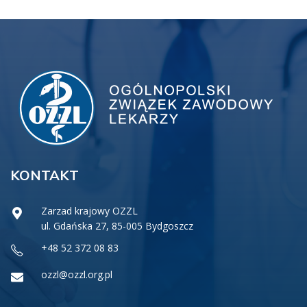
KONTAKT
Zarzad krajowy OZZL
ul. Gdańska 27, 85-005 Bydgoszcz
+48 52 372 08 83
ozzl@ozzl.org.pl