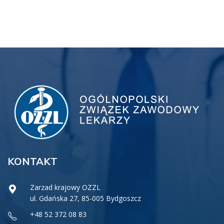
KONTAKT
Zarzad krajowy OZZL
ul. Gdańska 27, 85-005 Bydgoszcz
+48 52 372 08 83