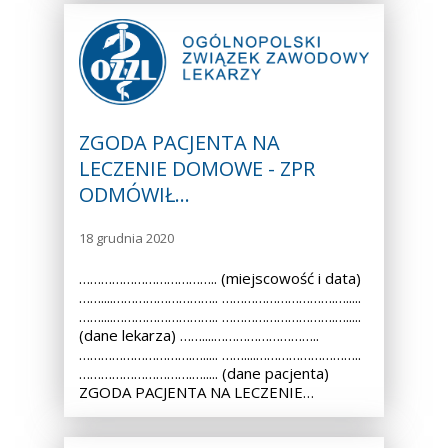
ZGODA PACJENTA NA
LECZENIE DOMOWE - ZPR
ODMÓWIŁ…
18 grudnia 2020
……………………………….. (miejscowość i data)
……....……………………….. ………………………….….....
……....……………………….. ………………………….….....
(dane lekarza) ……....………………………..
………………………….…..... ……....………………………..
………………………….…..... (dane pacjenta)
ZGODA PACJENTA NA LECZENIE…