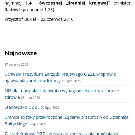
najmniej
1,4 ówczesnej „średniej krajowej”
(minister
Radziwiłł proponuje 1,23).
Krzysztof Bukiel – 22 czerwca 2016
Najnowsze
17 sierpnia 2023
Uchwała Prezydium Zarządu Krajowego OZZL w sprawie
ujawniania zarobków lekarzy
29 lipca 2026
NIE dla manipulacji danymi o wynagrodzeniach w ochronie
zdrowia
23 lipca 2026
Stanowisko OZZL
20 lipca 2026
Granice zostały przekroczone. Żądamy przeprosin od Dziennika
Bałtyckiego!
2 lipca 2026
Zarząd Krajowy OZZL wzywa do zaprzestania uogólniania