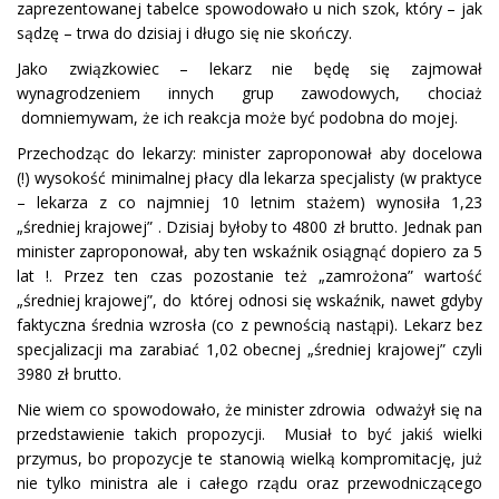
zaprezentowanej tabelce spowodowało u nich szok, który – jak
sądzę – trwa do dzisiaj i długo się nie skończy.
Jako związkowiec – lekarz nie będę się zajmował
wynagrodzeniem innych grup zawodowych, chociaż
domniemywam, że ich reakcja może być podobna do mojej.
Przechodząc do lekarzy: minister zaproponował aby docelowa
(!) wysokość minimalnej płacy dla lekarza specjalisty (w praktyce
– lekarza z co najmniej 10 letnim stażem) wynosiła 1,23
„średniej krajowej” . Dzisiaj byłoby to 4800 zł brutto. Jednak pan
minister zaproponował, aby ten wskaźnik osiągnąć dopiero za 5
lat !. Przez ten czas pozostanie też „zamrożona” wartość
„średniej krajowej”, do której odnosi się wskaźnik, nawet gdyby
faktyczna średnia wzrosła (co z pewnością nastąpi). Lekarz bez
specjalizacji ma zarabiać 1,02 obecnej „średniej krajowej” czyli
3980 zł brutto.
Nie wiem co spowodowało, że minister zdrowia odważył się na
przedstawienie takich propozycji. Musiał to być jakiś wielki
przymus, bo propozycje te stanowią wielką kompromitację, już
nie tylko ministra ale i całego rządu oraz przewodniczącego