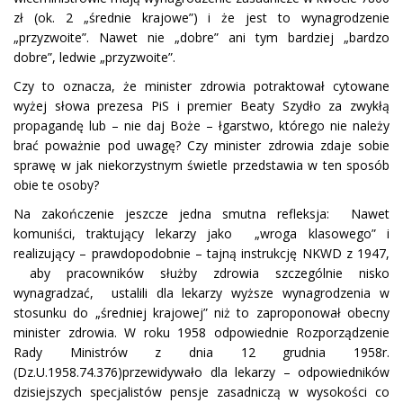
zł (ok. 2 „średnie krajowe”) i że jest to wynagrodzenie
„przyzwoite”. Nawet nie „dobre” ani tym bardziej „bardzo
dobre”, ledwie „przyzwoite”.
Czy to oznacza, że minister zdrowia potraktował cytowane
wyżej słowa prezesa PiS i premier Beaty Szydło za zwykłą
propagandę lub – nie daj Boże – łgarstwo, którego nie należy
brać poważnie pod uwagę? Czy minister zdrowia zdaje sobie
sprawę w jak niekorzystnym świetle przedstawia w ten sposób
obie te osoby?
Na zakończenie jeszcze jedna smutna refleksja: Nawet
komuniści, traktujący lekarzy jako „wroga klasowego” i
realizujący – prawdopodobnie – tajną instrukcję NKWD z 1947,
aby pracowników służby zdrowia szczególnie nisko
wynagradzać, ustalili dla lekarzy wyższe wynagrodzenia w
stosunku do „średniej krajowej” niż to zaproponował obecny
minister zdrowia. W roku 1958 odpowiednie Rozporządzenie
Rady Ministrów z dnia 12 grudnia 1958r.
(Dz.U.1958.74.376)przewidywało dla lekarzy – odpowiedników
dzisiejszych specjalistów pensje zasadniczą w wysokości co