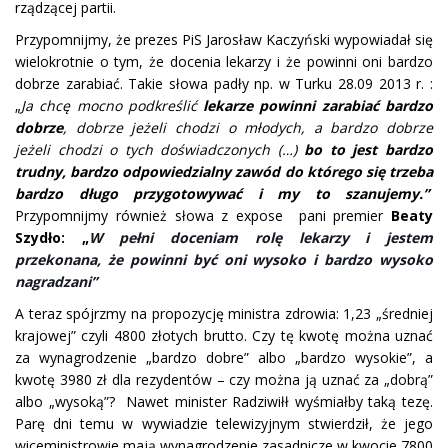
rządzącej partii.
Przypomnijmy, że prezes PiS Jarosław Kaczyński wypowiadał się
wielokrotnie o tym, że docenia lekarzy i że powinni oni bardzo
dobrze zarabiać. Takie słowa padły np. w Turku 28.09 2013 r. :
„
Ja chcę mocno podkreślić
lekarze powinni zarabiać bardzo
dobrze
, dobrze jeżeli chodzi o młodych, a bardzo dobrze
jeżeli chodzi o tych doświadczonych (…)
bo to jest bardzo
trudny, bardzo odpowiedzialny zawód do którego się trzeba
bardzo długo przygotowywać i my to szanujemy.”
Przypomnijmy również słowa z expose pani premier
Beaty
Szydło: „
W pełni doceniam rolę lekarzy i jestem
przekonana, że powinni być oni wysoko i bardzo wysoko
nagradzani”
A teraz spójrzmy na propozycję ministra zdrowia: 1,23 „średniej
krajowej” czyli 4800 złotych brutto. Czy tę kwotę można uznać
za wynagrodzenie „bardzo dobre” albo „bardzo wysokie”, a
kwotę 3980 zł dla rezydentów – czy można ją uznać za „dobrą”
albo „wysoką”? Nawet minister Radziwiłł wyśmiałby taką tezę.
Parę dni temu w wywiadzie telewizyjnym stwierdził, że jego
wiceministrowie mają wynagrodzenie zasadnicze w kwocie 7800