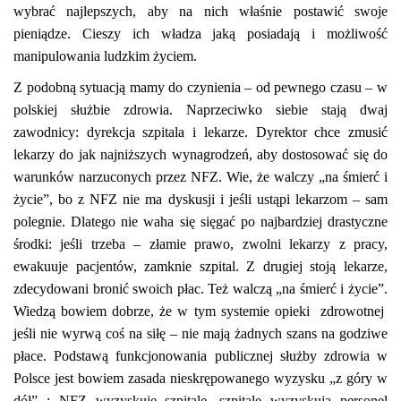
wybrać najlepszych, aby na nich właśnie postawić swoje
pieniądze. Cieszy ich władza jaką posiadają i możliwość
manipulowania ludzkim życiem.
Z podobną sytuacją mamy do czynienia – od pewnego czasu – w
polskiej służbie zdrowia. Naprzeciwko siebie stają dwaj
zawodnicy: dyrekcja szpitala i lekarze. Dyrektor chce zmusić
lekarzy do jak najniższych wynagrodzeń, aby dostosować się do
warunków narzuconych przez NFZ. Wie, że walczy „na śmierć i
życie”, bo z NFZ nie ma dyskusji i jeśli ustąpi lekarzom – sam
polegnie. Dlatego nie waha się sięgać po najbardziej drastyczne
środki: jeśli trzeba – złamie prawo, zwolni lekarzy z pracy,
ewakuuje pacjentów, zamknie szpital. Z drugiej stoją lekarze,
zdecydowani bronić swoich płac. Też walczą „na śmierć i życie”.
Wiedzą bowiem dobrze, że w tym systemie opieki
zdrowotnej
jeśli nie wyrwą coś na siłę – nie mają żadnych szans na godziwe
płace. Podstawą funkcjonowania publicznej służby zdrowia w
Polsce jest bowiem zasada nieskrępowanego wyzysku „z góry w
dół” : NFZ wyzyskuje szpitale, szpitale wyzyskują personel