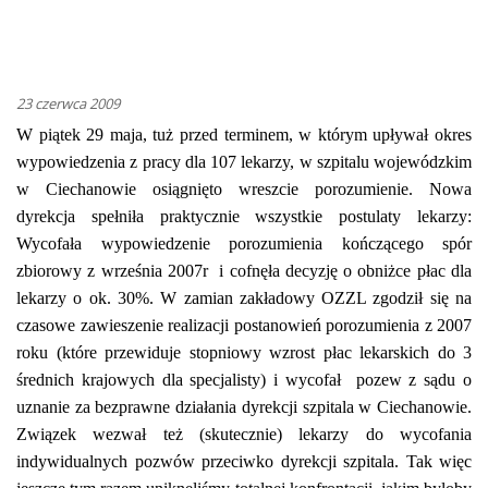
23 czerwca 2009
W piątek 29 maja, tuż przed terminem, w którym upływał okres
wypowiedzenia z pracy dla 107 lekarzy, w szpitalu wojewódzkim
w Ciechanowie osiągnięto wreszcie porozumienie. Nowa
dyrekcja spełniła praktycznie wszystkie postulaty lekarzy:
Wycofała wy
powiedzenie porozumienia kończącego spór
zbiorowy z września 2007r
i cofnęła decyzję o obniżce płac dla
lekarzy o ok. 30%. W zamian zakładowy OZZL zgodził się na
czasowe zawieszenie realizacji postanowień porozumienia z 2007
roku (które przewiduje stopniowy wzrost płac lekarskich do 3
średnich krajowych dla specjalisty) i wycofał
pozew z sądu o
uznanie za bezprawne działania dyrekcji szpitala w Ciechanowie.
Związek wezwał też (skutecznie) lekarzy do wycofania
indywidualnych pozwów przeciwko dyrekcji szpitala. Tak więc