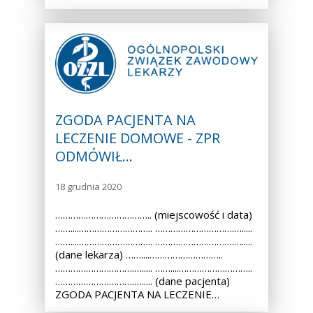
ZGODA PACJENTA NA
LECZENIE DOMOWE - ZPR
ODMÓWIŁ…
18 grudnia 2020
……………………………….. (miejscowość i data)
……....……………………….. ………………………….….....
……....……………………….. ………………………….….....
(dane lekarza) ……....………………………..
………………………….…..... ……....………………………..
………………………….…..... (dane pacjenta)
ZGODA PACJENTA NA LECZENIE…