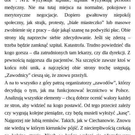
medyczny. Nie ma tutaj miejsca na normalne, pokojowe i
merytoryczne negocjacje. Dopiero gwałtowny niepokój
społeczny, jak strajk, protesty, „białe miasteczko” lub masowe
zwolnienie się z pracy – daje jakąś szansę na podwyżki płac. Obie
strony idą naprzeciw siebie zdecydowanie. Jeśli się zderzą –
trzeba będzie zamknąć szpital. Katastrofa. Trudno powiedzieć dla
kogo gorsza – dla zatrudnionych tam lekarzy, czy dla dyrekcji. Z
pewnością najgorsza dla pacjentów. Na szczęście zawsze ktoś w
końcu robi unik, a najczęściej obie strony trochę ustępują.
„Zawodnicy” cieszą się, że znowu przeżyli.
A na to wszystko z góry patrzą organizatorzy „zawodów”, którzy
decydują o tym, jak ma funkcjonować lecznictwo w Polsce.
Analizują wszystkie elementy – chcą dobrze ocenić walory każdej
ze stron, aby widzieć na kogo postawić. Od tego przecież zależy
czy wygrają kolejne pieniądze, czy będą musieli wyłożyć „kasę”.
Najgorzej nie lubią remisów. Takich, jak w Ciechanowie. Znowu
nie wiedzą w którym kierunków pójść. Z niecierpliwością czekają