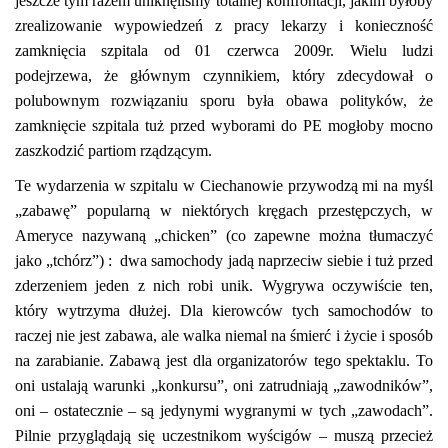
jeszcze tym razem uniknęliśmy totalnej konfrontacji, jakim byłoby
zrealizowanie wypowiedzeń z pracy lekarzy i konieczność
zamknięcia szpitala od 01 czerwca 2009r. Wielu ludzi
podejrzewa, że głównym czynnikiem, który zdecydował o
polubownym rozwiązaniu sporu była obawa polityków, że
zamknięcie szpitala tuż przed wyborami do PE mogłoby mocno
zaszkodzić partiom rządzącym.
Te wydarzenia w szpitalu w Ciechanowie przywodzą mi na myśl
„zabawę” popularną w niektórych kręgach przestępczych, w
Ameryce nazywaną
„chicken” (co zapewne można tłumaczyć
jako „tchórz”) :
dwa samochody jadą naprzeciw siebie i tuż przed
zderzeniem jeden z nich robi unik. Wygrywa oczywiście ten,
który wytrzyma dłużej. Dla kierowców tych samochodów to
raczej nie jest zabawa, ale walka niemal na śmierć i życie i sposób
na zarabianie. Zabawą jest dla organizatorów tego spektaklu. To
oni ustalają warunki „konkursu”, oni zatrudniają „zawodników”,
oni – ostatecznie – są jedynymi wygranymi w tych „zawodach”.
Pilnie przyglądają się uczestnikom wyścigów – muszą przecież