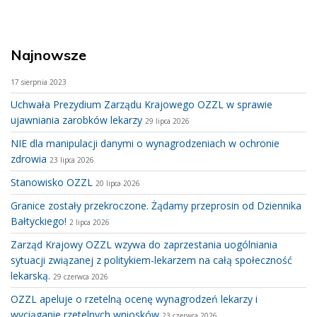
Najnowsze
17 sierpnia 2023
Uchwała Prezydium Zarządu Krajowego OZZL w sprawie
ujawniania zarobków lekarzy
29 lipca 2026
NIE dla manipulacji danymi o wynagrodzeniach w ochronie
zdrowia
23 lipca 2026
Stanowisko OZZL
20 lipca 2026
Granice zostały przekroczone. Żądamy przeprosin od Dziennika
Bałtyckiego!
2 lipca 2026
Zarząd Krajowy OZZL wzywa do zaprzestania uogólniania
sytuacji związanej z politykiem-lekarzem na całą społeczność
lekarską.
29 czerwca 2026
OZZL apeluje o rzetelną ocenę wynagrodzeń lekarzy i
wyciąganie rzetelnych wniosków
23 czerwca 2026