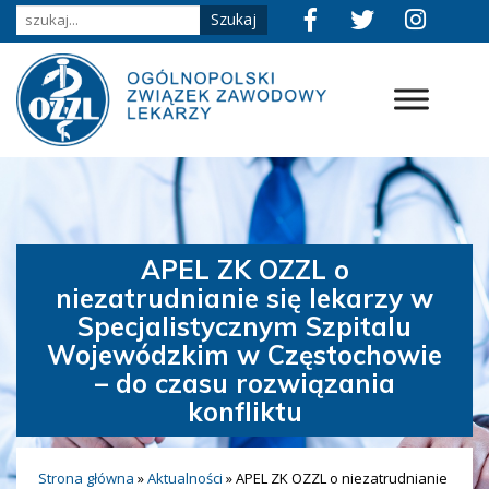
APEL ZK OZZL o
niezatrudnianie się lekarzy w
Specjalistycznym Szpitalu
Wojewódzkim w Częstochowie
– do czasu rozwiązania
konfliktu
Strona główna
»
Aktualności
»
APEL ZK OZZL o niezatrudnianie