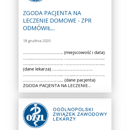
ZGODA PACJENTA NA
LECZENIE DOMOWE - ZPR
ODMÓWIŁ…
18 grudnia 2020
……………………………….. (miejscowość i data)
……....……………………….. ………………………….….....
……....……………………….. ………………………….….....
(dane lekarza) ……....………………………..
………………………….…..... ……....………………………..
………………………….…..... (dane pacjenta)
ZGODA PACJENTA NA LECZENIE…