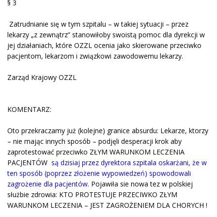
§ 3
Zatrudnianie się w tym szpitalu – w takiej sytuacji – przez
lekarzy „z zewnątrz” stanowiłoby swoistą pomoc dla dyrekcji w
jej działaniach, które OZZL ocenia jako skierowane przeciwko
pacjentom, lekarzom i związkowi zawodowemu lekarzy.
Zarząd Krajowy OZZL
KOMENTARZ:
Oto przekraczamy już (kolejne) granice absurdu: Lekarze, ktorzy
– nie mając innych sposób – podjęli desperacji krok aby
zaprotestować przeciwko ZŁYM WARUNKOM LECZENIA
PACJENTÓW
są dzisiaj przez dyrektora szpitala oskarżani, że w
ten sposób (poprzez złożenie wypowiedzeń) spowodowali
zagrożenie dla pacjentów
. Pojawiła sie nowa tez w polskiej
służbie zdrowia: KTO PROTESTUJE PRZECIWKO ZŁYM
WARUNKOM LECZENIA – JEST ZAGROŻENIEM DLA CHORYCH !