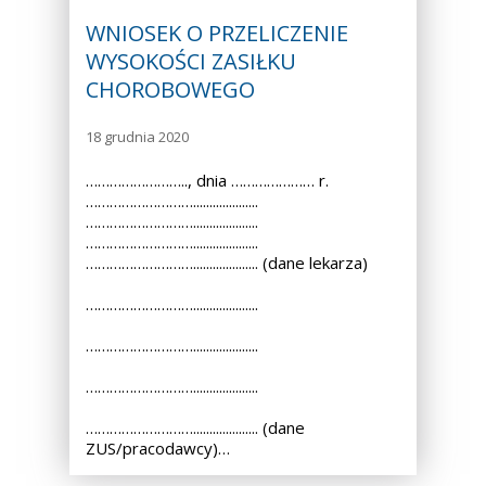
WNIOSEK O PRZELICZENIE
WYSOKOŚCI ZASIŁKU
CHOROBOWEGO
18 grudnia 2020
…………………….., dnia ………………… r.
………………………....................
………………………....................
………………………....................
……………………….................... (dane lekarza)
………………………....................
………………………....................
………………………....................
……………………….................... (dane
ZUS/pracodawcy)…