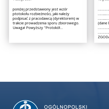
poniżej przedstawiony jest wzór
……………
ptotokołu rozbieżności, jaki należy
……...
podpisać z pracodawcą (dyrektorem) w
……...
trakcie prowadzenia sporu zbiorowego.
(dane 
Uwaga! Powyższy "Protokół…
……………
………………
ZGODA