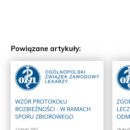
Powiązane artykuły:
WZÓR PROTOKOŁU
ZGO
ROZBIEŻNOŚCI - W RAMACH
LECZ
SPORU ZBIOROWEGO
ODM
1 lutego 2007
18 grud