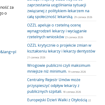
zaprzestania uogólniania sytuacji
lność za
związanej z politykiem-lekarzem na
go o
całą społeczność lekarską.
29 czerwca 2026
OZZL apeluje o rzetelną ocenę
wynagrodzeń lekarzy i wyciąganie
rzetelnych wniosków
23 czerwca 2026
OZZL krytycznie o projekcie zmian w
kształceniu lekarzy i lekarzy dentystów
9&lang=pl
21 czerwca 2026
Wrogowie publiczni czyli maksimum
mniejsze niż minimum.
19 czerwca 2026
Centralny Rejestr Umów może
przyspieszyć odpływ lekarzy z
publicznych szpitali.
18 czerwca 2026
Europejski Dzień Walki z Otyłością
22