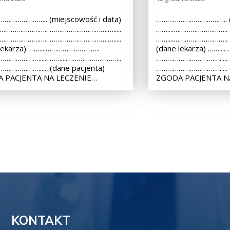
………………….. (miejscowość i data)
……………………………….. (m
.……………………….. ………………………….….....
……....………………………..
.……………………….. ………………………….….....
……....………………………..
lekarza) ……....………………………..
(dane lekarza) ……..
…………….…..... ……....………………………..
………………………….….....
………….…..... (dane pacjenta)
………………………….…..... (
 PACJENTA NA LECZENIE…
ZGODA PACJENTA N
KONTAKT