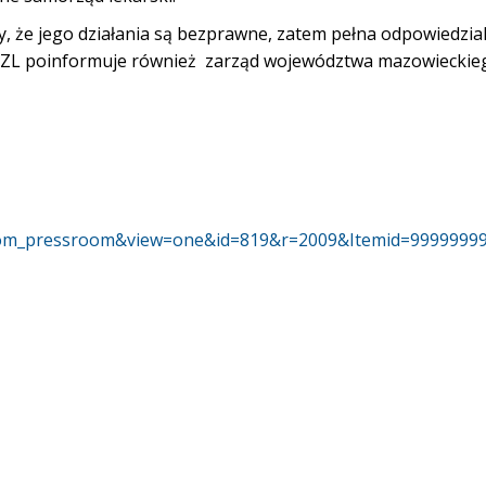
, że jego działania są bezprawne, zatem pełna odpowiedzia
 OZZL poinformuje również zarząd województwa mazowieckie
on=com_pressroom&view=one&id=819&r=2009&Itemid=9999999