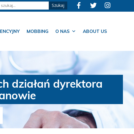
ENCYJNY
MOBBING
O NAS
ABOUT US
h działań dyrektora
hanowie