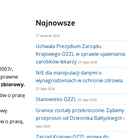
Najnowsze
17 sierpnia 2023
Uchwała Prezydium Zarządu
Krajowego OZZL w sprawie ujawniania
zarobków lekarzy
29 lipca 2026
2007r,
NIE dla manipulacji danymi o
zprawne.
wynagrodzeniach w ochronie zdrowia
 zbiorowy.
23 lipca 2026
mów o pracę
Stanowisko OZZL
20 lipca 2026
Granice zostały przekroczone. Żądamy
rowy.
przeprosin od Dziennika Bałtyckiego!
2
w o pracę,
lipca 2026
Zarząd Krajowy OZZL wzywa do