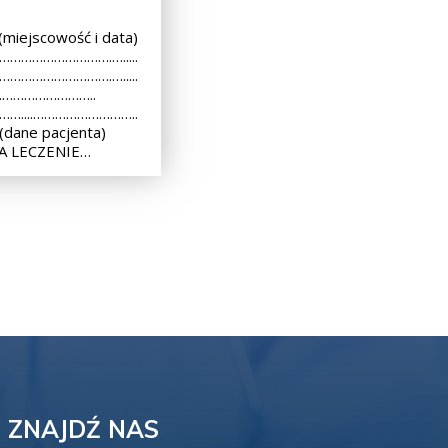
iejscowość i data)
 ………………………….….....
 ………………………….….....
..………………………..
 ……....………………………..
dane pacjenta)
A LECZENIE…
ZNAJDŹ NAS