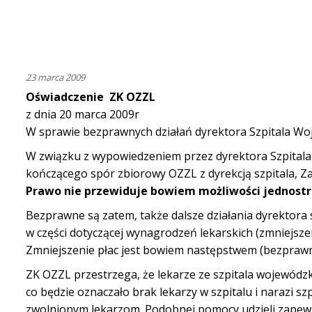
23 marca 2009
Oświadczenie ZK OZZL
z dnia 20 marca 2009r
W sprawie bezprawnych działań dyrektora Szpitala W
W związku z wypowiedzeniem przez dyrektora Szpitala
kończącego spór zbiorowy OZZL z dyrekcją szpitala, Z
Prawo nie przewiduje bowiem możliwości jednost
Bezprawne są zatem, także dalsze działania dyrektora
w części dotyczącej wynagrodzeń lekarskich (zmniejszen
Zmniejszenie płac jest bowiem następstwem (bezpra
ZK OZZL przestrzega, że lekarze ze szpitala wojewódz
co będzie oznaczało brak lekarzy w szpitalu i narazi szp
zwolnionym lekarzom. Podobnej pomocy udzieli zapew