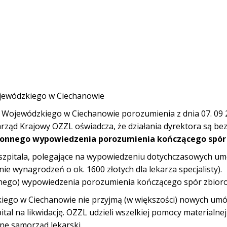
ojewódzkiego w Ciechanowie
 Wojewódzkiego w Ciechanowie porozumienia z dnia 07. 09 
arząd Krajowy OZZL oświadcza, że działania dyrektora są be
ronnego wypowiedzenia porozumienia kończącego spór
 szpitala, polegające na wypowiedzeniu dotychczasowych u
ie wynagrodzeń o ok. 1600 złotych dla lekarza specjalisty).
wnego) wypowiedzenia porozumienia kończącego spór zbio
kiego w Ciechanowie nie przyjmą (w większości) nowych umó
ital na likwidację. OZZL udzieli wszelkiej pomocy materialnej
ne samorząd lekarski.