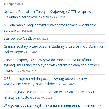
17 sierpnia 2023
Uchwała Prezydium Zarządu Krajowego OZZL w sprawie
ujawniania zarobków lekarzy
29 lipca 2026
NIE dla manipulacji danymi o wynagrodzeniach w ochronie
zdrowia
23 lipca 2026
Stanowisko OZZL
20 lipca 2026
Granice zostały przekroczone. Żądamy przeprosin od Dziennika
Bałtyckiego!
2 lipca 2026
Zarząd Krajowy OZZL wzywa do zaprzestania uogólniania
sytuacji związanej z politykiem-lekarzem na całą społeczność
lekarską.
29 czerwca 2026
OZZL apeluje o rzetelną ocenę wynagrodzeń lekarzy i
wyciąganie rzetelnych wniosków
23 czerwca 2026
OZZL krytycznie o projekcie zmian w kształceniu lekarzy i
lekarzy dentystów
21 czerwca 2026
Wrogowie publiczni czyli maksimum mniejsze niż minimum.
19