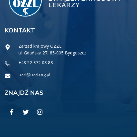
KONTAKT
Zarzad krajowy OZZL
ul. Gdańska 27, 85-005 Bydgoszcz
+48 52 372 08 83
ozzl@ozzl.org.pl
ZNAJDŹ NAS