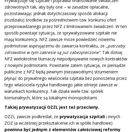
Prywatyzuje się szpitale i poprawia finansowanie świadczeń
zdrowotnych tak, aby były one – w zasadzie opłacalne,
pozostawiając jednak dotychczasowy sposób alokacji
(rozdziału) środków za pośrednictwem tzw. konkursu ofert
przeprowadzanego przez NFZ z limitowaniem świadczeń. W ten
sposób powstaje sytuacja, że sprywatyzowane szpitale nie
mają konkurencji. NFZ zawsze może powiedzieć nowemu
podmiotowi aspirującemu do zawarcia kontraktu, że
„potrzeby
zdrowotne w tym zakresie są już zabezpieczone”
. Tak dzisiaj
NFZ wielokrotnie tłumaczy niepodpisywanie nowych kontraktów
z nowymi podmiotami. Powstanie zatem sytuacja, że pieniądze
publiczne z NFZ będą pewnym (niezawodnym) strumieniem
płynąć do prywatnego właściciela szpitala bez ponoszenia przez
tego właściciela ryzyka handlowego jakie istnieje zawsze w
warunkach konkurencji. Tak działa wiele tzw. spółek
komunalnych, które są lokalnymi monopolistami.
Takiej prywatyzacji OZZL jest też przeciwny.
OZZL zawsze podkreślał, że
prywatyzacja szpitali
i innych
ZOZ (a wcześniej przekształcenie ich w spółki handlowe)
powinna być jednym z elementów całościowej reformy