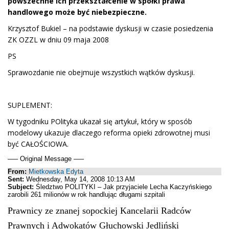
powszechne ich przekształcenie w spółki prawa
handlowego może być niebezpieczne.
Krzysztof Bukiel – na podstawie dyskusji w czasie posiedzenia
ZK OZZL w dniu 09 maja 2008
PS
Sprawozdanie nie obejmuje wszystkich wątków dyskusji.
SUPLEMENT:
W tygodniku POlityka ukazał się artykuł, który w sposób
modelowy ukazuje dlaczego reforma opieki zdrowotnej musi
być CAŁOŚCIOWA.
—– Original Message —–
From:
Mietkowska Edyta
Sent:
Wednesday, May 14, 2008 10:13 AM
Subject:
Śledztwo POLITYKI – Jak przyjaciele Lecha Kaczyńskiego
zarobili 261 milionów w rok handlując długami szpitali
Prawnicy ze znanej sopockiej Kancelarii Radców
Prawnych i Adwokatów Głuchowski Jedliński