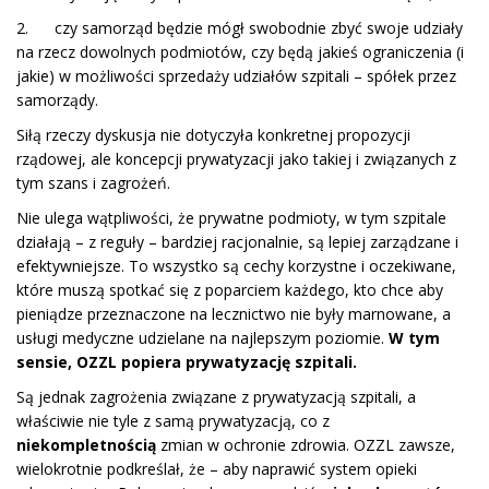
2. czy samorząd będzie mógł swobodnie zbyć swoje udziały
na rzecz dowolnych podmiotów, czy będą jakieś ograniczenia (i
jakie) w możliwości sprzedaży udziałów szpitali – spółek przez
samorządy.
Siłą rzeczy dyskusja nie dotyczyła konkretnej propozycji
rządowej, ale koncepcji prywatyzacji jako takiej i związanych z
tym szans i zagrożeń.
Nie ulega wątpliwości, że prywatne podmioty, w tym szpitale
działają – z reguły – bardziej racjonalnie, są lepiej zarządzane i
efektywniejsze. To wszystko są cechy korzystne i oczekiwane,
które muszą spotkać się z poparciem każdego, kto chce aby
pieniądze przeznaczone na lecznictwo nie były marnowane, a
usługi medyczne udzielane na najlepszym poziomie.
W tym
sensie, OZZL popiera prywatyzację szpitali.
Są jednak zagrożenia związane z prywatyzacją szpitali, a
właściwie nie tyle z samą prywatyzacją, co z
niekompletnością
zmian w ochronie zdrowia. OZZL zawsze,
wielokrotnie podkreślał, że – aby naprawić system opieki