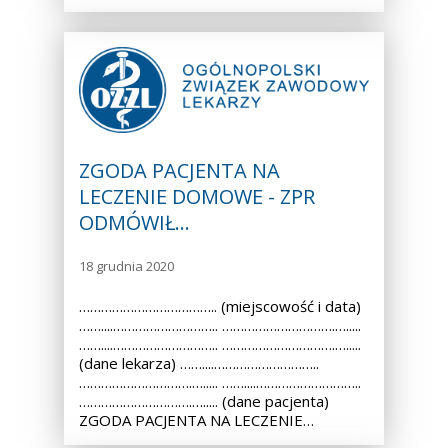
ZGODA PACJENTA NA
LECZENIE DOMOWE - ZPR
ODMÓWIŁ…
18 grudnia 2020
……………………………….. (miejscowość i data)
……....……………………….. ………………………….….....
……....……………………….. ………………………….….....
(dane lekarza) ……....………………………..
………………………….…..... ……....………………………..
………………………….…..... (dane pacjenta)
ZGODA PACJENTA NA LECZENIE…