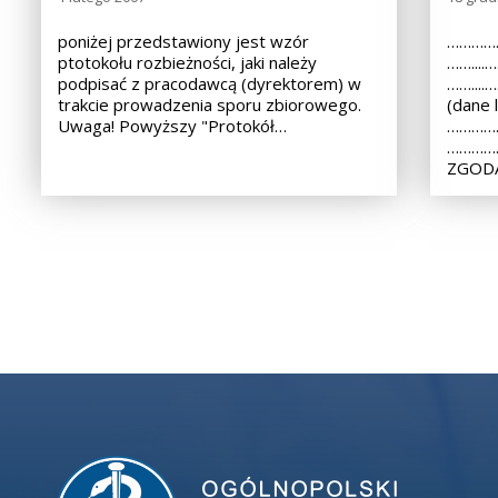
poniżej przedstawiony jest wzór
……………
ptotokołu rozbieżności, jaki należy
……...
podpisać z pracodawcą (dyrektorem) w
……...
trakcie prowadzenia sporu zbiorowego.
(dane 
Uwaga! Powyższy "Protokół…
……………
………………
ZGODA