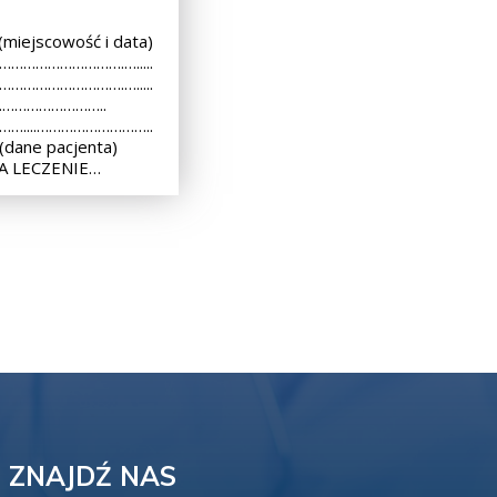
iejscowość i data)
 ………………………….….....
 ………………………….….....
..………………………..
 ……....………………………..
dane pacjenta)
A LECZENIE…
ZNAJDŹ NAS