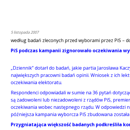
5 listopada 2007
według badań zleconych przed wyborami przez PiS – do
PiS podczas kampanii zignorowało oczekiwania w
„Dziennik” dotarł do badań, jakie partia Jarosława Ka
największych pracowni badań opinii. Wniosek z ich lektu
oczekiwania elektoratu.
Respondenci odpowiadali w sumie na 36 pytań dotyczący
są zadowoleni lub niezadowoleni z rządów PiS, premier
oczekiwania wobec następnego rządu. W odpowiedzi nie
późniejsza kampania wyborcza PiS zbudowana została w
Przygniatająca większość badanych podkreśliła k