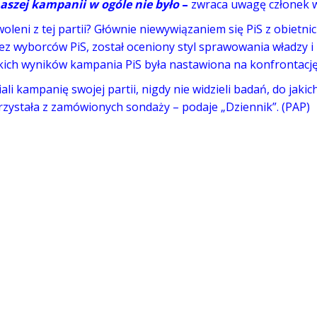
aszej kampanii w ogóle nie było
–
zwraca uwagę członek w
leni z tej partii? Głównie niewywiązaniem się PiS z obietnic
rzez wyborców PiS, został oceniony styl sprawowania władzy 
akich wyników kampania PiS była nastawiona na konfrontację
li kampanię swojej partii, nigdy nie widzieli badań, do jakic
orzystała z zamówionych sondaży – podaje „Dziennik”. (PAP)