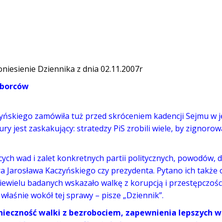
niesienie Dziennika z dnia 02.11.2007r
yborców
czyńskiego zamówiła tuż przed skróceniem kadencji Sejmu w j
ry jest zaskakujący: stratedzy PiS zrobili wiele, by zignoro
ch wad i zalet konkretnych partii politycznych, powodów, d
a Jarosława Kaczyńskiego czy prezydenta. Pytano ich także 
wielu badanych wskazało walkę z korupcją i przestępczości
łaśnie wokół tej sprawy – pisze „Dziennik”.
onieczność walki z bezrobociem, zapewnienia lepszych