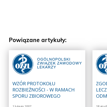
Powiązane artykuły:
WZÓR PROTOKOŁU
ZGO
ROZBIEŻNOŚCI - W RAMACH
LECZ
SPORU ZBIOROWEGO
ODM
1 lutego 2007
18 grud