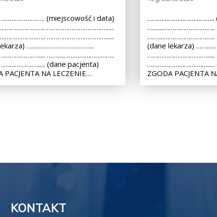
………………….. (miejscowość i data)
……………………………….. (m
.……………………….. ………………………….….....
……....………………………..
.……………………….. ………………………….….....
……....………………………..
lekarza) ……....………………………..
(dane lekarza) ……..
…………….…..... ……....………………………..
………………………….….....
………….…..... (dane pacjenta)
………………………….…..... (
 PACJENTA NA LECZENIE…
ZGODA PACJENTA N
KONTAKT