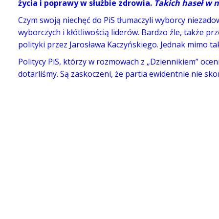
życia i poprawy w służbie zdrowia.
Takich haseł w n
Czym swoją niechęć do PiS tłumaczyli wyborcy niezadowo
wyborczych i kłótliwością liderów. Bardzo źle, także p
polityki przez Jarosława Kaczyńskiego. Jednak mimo t
Politycy PiS, którzy w rozmowach z „Dziennikiem” ocenia
dotarliśmy. Są zaskoczeni, że partia ewidentnie nie sk