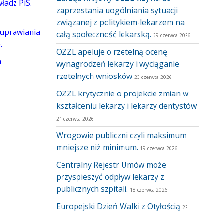
ładz PiS.
zaprzestania uogólniania sytuacji
związanej z politykiem-lekarzem na
i uprawiania
całą społeczność lekarską.
29 czerwca 2026
.
OZZL apeluje o rzetelną ocenę
h
wynagrodzeń lekarzy i wyciąganie
rzetelnych wniosków
23 czerwca 2026
OZZL krytycznie o projekcie zmian w
kształceniu lekarzy i lekarzy dentystów
21 czerwca 2026
Wrogowie publiczni czyli maksimum
mniejsze niż minimum.
19 czerwca 2026
Centralny Rejestr Umów może
przyspieszyć odpływ lekarzy z
publicznych szpitali.
18 czerwca 2026
Europejski Dzień Walki z Otyłością
22