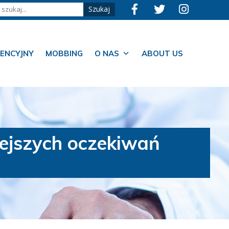
ENCYJNY
MOBBING
O NAS
ABOUT US
ejszych oczekiwań