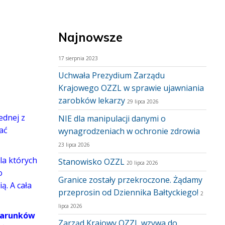
Najnowsze
17 sierpnia 2023
Uchwała Prezydium Zarządu
Krajowego OZZL w sprawie ujawniania
zarobków lekarzy
29 lipca 2026
ednej z
NIE dla manipulacji danymi o
wać
wynagrodzeniach w ochronie zdrowia
23 lipca 2026
la których
Stanowisko OZZL
20 lipca 2026
o
Granice zostały przekroczone. Żądamy
ą. A cała
przeprosin od Dziennika Bałtyckiego!
2
lipca 2026
 warunków
Zarząd Krajowy OZZL wzywa do