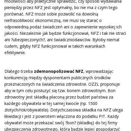
możliwości aby praktycznie sprawdzić, czy sposób wydawania
pieniędzy przez NFZ jest optymalny, bo nie ma z czym tego
porównać. NFZ może sobie pozwolić na dowolną
niefrasobliwość ekonomiczną, nie musi się starać o
odpowiednią podaż świadczeń ani o zapewnienie wysokiej ich
jakości. Niezależnie jak będzie funkcjonował, NFZ i tak nie straci
ani ?ubezpieczonych?, ani świadczniodawców. Byłoby niemal
cudem, gdyby NFZ funkcjonował w takich warunkach
efektywnie.
Dlatego trzeba
zdemonopolizować NFZ
, wprowadzając
konkurencję między dysponentami publicznych środków
przeznaczonych na świadczenia zdrowotne. OZZL proponuje
aby w tym celu posłużyć się tzw. bonem zdrowotnym. Bon
zdrowotny jest składką płaconą przez budżet państwa za
każdego obywatela w tej samej kwocie (np. 1500
złotych/rok/obywatela). Dotychczasowa składka na NFZ ulega
likwidacji i jest z powrotem włączona do podatku PIT. Każdy
obywatel może przekazać swój ?bon? (składkę) do tej firmy
ubezpieczenia zdrowotnego, która będzie lepiej gospodarzyć