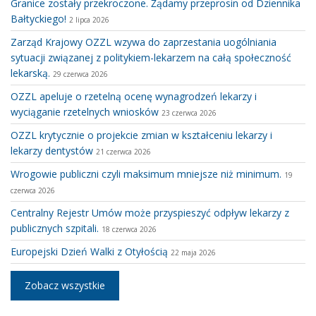
Granice zostały przekroczone. Żądamy przeprosin od Dziennika
Bałtyckiego!
2 lipca 2026
Zarząd Krajowy OZZL wzywa do zaprzestania uogólniania
sytuacji związanej z politykiem-lekarzem na całą społeczność
lekarską.
29 czerwca 2026
OZZL apeluje o rzetelną ocenę wynagrodzeń lekarzy i
wyciąganie rzetelnych wniosków
23 czerwca 2026
OZZL krytycznie o projekcie zmian w kształceniu lekarzy i
lekarzy dentystów
21 czerwca 2026
Wrogowie publiczni czyli maksimum mniejsze niż minimum.
19
czerwca 2026
Centralny Rejestr Umów może przyspieszyć odpływ lekarzy z
publicznych szpitali.
18 czerwca 2026
Europejski Dzień Walki z Otyłością
22 maja 2026
Zobacz wszystkie