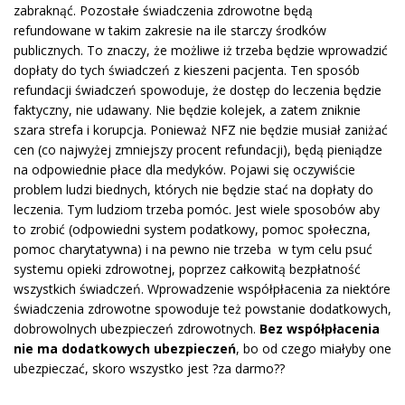
zabraknąć. Pozostałe świadczenia zdrowotne będą
refundowane w takim zakresie na ile starczy środków
publicznych. To znaczy, że możliwe iż trzeba będzie wprowadzić
dopłaty do tych świadczeń z kieszeni pacjenta. Ten sposób
refundacji świadczeń spowoduje, że dostęp do leczenia będzie
faktyczny, nie udawany. Nie będzie kolejek, a zatem zniknie
szara strefa i korupcja. Ponieważ NFZ nie będzie musiał zaniżać
cen (co najwyżej zmniejszy procent refundacji), będą pieniądze
na odpowiednie płace dla medyków. Pojawi się oczywiście
problem ludzi biednych, których nie będzie stać na dopłaty do
leczenia. Tym ludziom trzeba pomóc. Jest wiele sposobów aby
to zrobić (odpowiedni system podatkowy, pomoc społeczna,
pomoc charytatywna) i na pewno nie trzeba w tym celu psuć
systemu opieki zdrowotnej, poprzez całkowitą bezpłatność
wszystkich świadczeń. Wprowadzenie współpłacenia za niektóre
świadczenia zdrowotne spowoduje też powstanie dodatkowych,
dobrowolnych ubezpieczeń zdrowotnych.
Bez współpłacenia
nie ma dodatkowych ubezpieczeń
, bo od czego miałyby one
ubezpieczać, skoro wszystko jest ?za darmo??