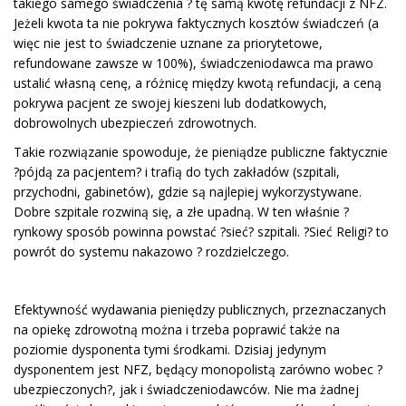
takiego samego świadczenia ? tę samą kwotę refundacji z NFZ.
Jeżeli kwota ta nie pokrywa faktycznych kosztów świadczeń (a
więc nie jest to świadczenie uznane za priorytetowe,
refundowane zawsze w 100%), świadczeniodawca ma prawo
ustalić własną cenę, a różnicę między kwotą refundacji, a ceną
pokrywa pacjent ze swojej kieszeni lub dodatkowych,
dobrowolnych ubezpieczeń zdrowotnych.
Takie rozwiązanie spowoduje, że pieniądze publiczne faktycznie
?pójdą za pacjentem? i trafią do tych zakładów (szpitali,
przychodni, gabinetów), gdzie są najlepiej wykorzystywane.
Dobre szpitale rozwiną się, a złe upadną. W ten właśnie ?
rynkowy sposób powinna powstać ?sieć? szpitali. ?Sieć Religi? to
powrót do systemu nakazowo ? rozdzielczego.
Efektywność wydawania pieniędzy publicznych, przeznaczanych
na opiekę zdrowotną można i trzeba poprawić także na
poziomie dysponenta tymi środkami. Dzisiaj jedynym
dysponentem jest NFZ, będący monopolistą zarówno wobec ?
ubezpieczonych?, jak i świadczeniodawców. Nie ma żadnej