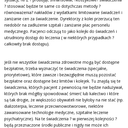
? stosować będzie te same co dotychczas metody ?
równoważenia? nakładów z wydatkami: limitowanie świadczeń i
zaniżanie cen za świadczenie. Dyrektorzy z kolei przerzucą ten
niedobór na zadłużenie szpitali i zaniżanie płac personelu
medycznego. Pacjenci odczują to jako kolejki do świadczeń i
utrudniony dostęp do leczenia ( w niektórych przypadkach ?
całkowity brak dostępu).
Jeśli nie wszystkie świadczenia zdrowotne mogą być dostępne
bezpłatnie, trzeba wyznaczyć te świadczenia (specjalne,
priorytetowe), które zawsze i bezwzględnie muszą pozostać
bezpłatne oraz dostępne bez limitów i kolejek. Tu znajdą się te
świadczenia, których pacjent z pewnością nie będzie nadużywał,
których brak mógłby spowodować śmierć lub kalectwo i które
są tak drogie, że większości obywateli nie byłoby na nie stać (np.
dializoterpia, leczenie przeciwnowotworowe, niektóre
zawansowane technologie medyczne, szpitalne leczenie
psychiatryczne). Na te świadczenia ? w pierwszej kolejności ?
będą przeznaczone środki publiczne i nigdy nie może ich