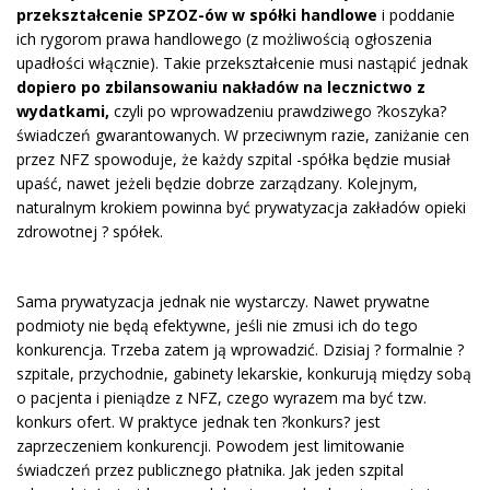
przekształcenie SPZOZ-ów w spółki handlowe
i poddanie
ich rygorom prawa handlowego (z możliwością ogłoszenia
upadłości włącznie). Takie przekształcenie musi nastąpić jednak
dopiero
po zbilansowaniu nakładów na lecznictwo z
wydatkami,
czyli po wprowadzeniu prawdziwego ?koszyka?
świadczeń gwarantowanych. W przeciwnym razie, zaniżanie cen
przez NFZ spowoduje, że każdy szpital -spółka będzie musiał
upaść, nawet jeżeli będzie dobrze zarządzany. Kolejnym,
naturalnym krokiem powinna być prywatyzacja zakładów opieki
zdrowotnej ? spółek.
Sama prywatyzacja jednak nie wystarczy. Nawet prywatne
podmioty nie będą efektywne, jeśli nie zmusi ich do tego
konkurencja. Trzeba zatem ją wprowadzić. Dzisiaj ? formalnie ?
szpitale, przychodnie, gabinety lekarskie, konkurują między sobą
o pacjenta i pieniądze z NFZ, czego wyrazem ma być tzw.
konkurs ofert. W praktyce jednak ten ?konkurs? jest
zaprzeczeniem konkurencji. Powodem jest limitowanie
świadczeń przez publicznego płatnika. Jak jeden szpital