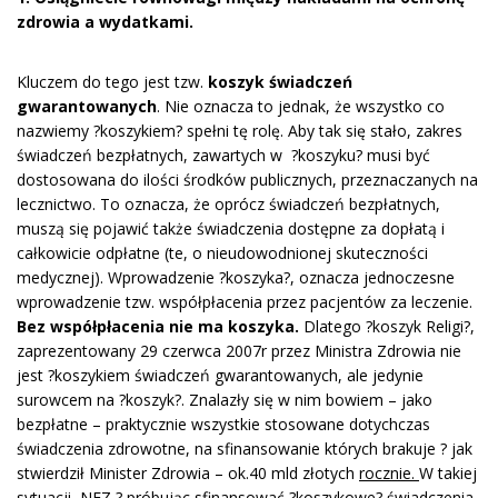
zdrowia a wydatkami.
Kluczem do tego jest tzw.
koszyk świadczeń
gwarantowanych
. Nie oznacza to jednak, że wszystko co
nazwiemy ?koszykiem? spełni tę rolę. Aby tak się stało, zakres
świadczeń bezpłatnych, zawartych w ?koszyku? musi być
dostosowana do ilości środków publicznych, przeznaczanych na
lecznictwo. To oznacza, że oprócz świadczeń bezpłatnych,
muszą się pojawić także świadczenia dostępne za dopłatą i
całkowicie odpłatne (te, o nieudowodnionej skuteczności
medycznej). Wprowadzenie ?koszyka?, oznacza jednoczesne
wprowadzenie tzw. współpłacenia przez pacjentów za leczenie.
Bez współpłacenia nie ma koszyka.
Dlatego ?koszyk Religi?,
zaprezentowany 29 czerwca 2007r przez Ministra Zdrowia nie
jest ?koszykiem świadczeń gwarantowanych, ale jedynie
surowcem na ?koszyk?. Znalazły się w nim bowiem – jako
bezpłatne – praktycznie wszystkie stosowane dotychczas
świadczenia zdrowotne, na sfinansowanie których brakuje ? jak
stwierdził Minister Zdrowia – ok.40 mld złotych
rocznie.
W takiej
sytuacji, NFZ ? próbując sfinansować ?koszykowe? świadczenia