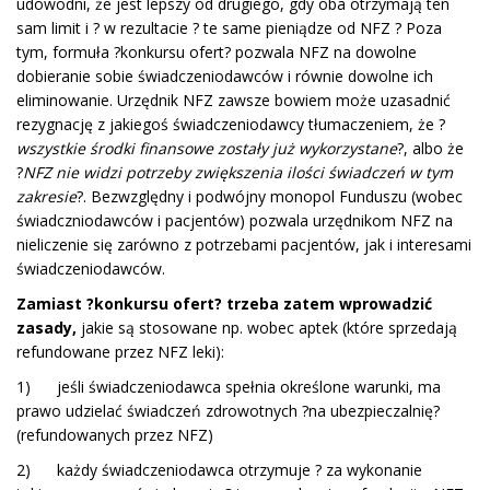
udowodni, że jest lepszy od drugiego, gdy oba otrzymają ten
sam limit i ? w rezultacie ? te same pieniądze od NFZ ? Poza
tym, formuła ?konkursu ofert? pozwala NFZ na dowolne
dobieranie sobie świadczeniodawców i równie dowolne ich
eliminowanie. Urzędnik NFZ zawsze bowiem może uzasadnić
rezygnację z jakiegoś świadczeniodawcy tłumaczeniem, że ?
wszystkie środki finansowe zostały już wykorzystane
?, albo że
?
NFZ nie widzi potrzeby zwiększenia ilości świadczeń w tym
zakresie
?. Bezwzględny i podwójny monopol Funduszu (wobec
świadczniodawców i pacjentów) pozwala urzędnikom NFZ na
nieliczenie się zarówno z potrzebami pacjentów, jak i interesami
świadczeniodawców.
Zamiast ?konkursu ofert?
trzeba zatem wprowadzić
zasady,
jakie są stosowane np. wobec aptek (które sprzedają
refundowane przez NFZ leki):
1) jeśli świadczeniodawca spełnia określone warunki, ma
prawo udzielać świadczeń zdrowotnych ?na ubezpieczalnię?
(refundowanych przez NFZ)
2) każdy świadczeniodawca otrzymuje ? za wykonanie