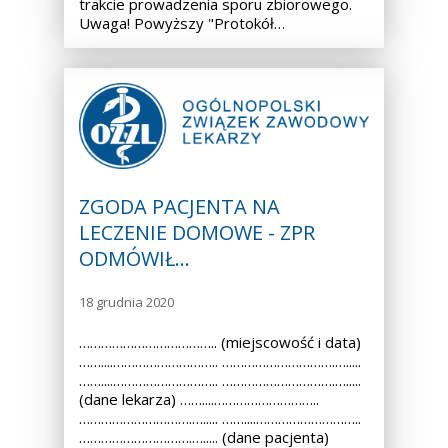
trakcie prowadzenia sporu zbiorowego.
Uwaga! Powyższy "Protokół…
ZGODA PACJENTA NA
LECZENIE DOMOWE - ZPR
ODMÓWIŁ…
18 grudnia 2020
……………………………….. (miejscowość i data)
……....……………………….. ………………………….….....
……....……………………….. ………………………….….....
(dane lekarza) ……....………………………..
………………………….…..... ……....………………………..
………………………….…..... (dane pacjenta)