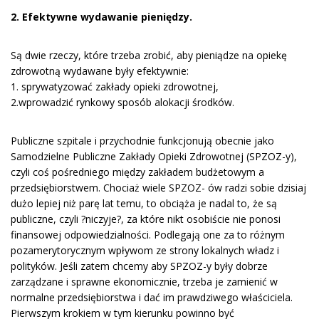
2. Efektywne wydawanie pieniędzy.
Są dwie rzeczy, które trzeba zrobić, aby pieniądze na opiekę
zdrowotną wydawane były efektywnie:
1. sprywatyzować zakłady opieki zdrowotnej,
2.wprowadzić rynkowy sposób alokacji środków.
Publiczne szpitale i przychodnie funkcjonują obecnie jako
Samodzielne Publiczne Zakłady Opieki Zdrowotnej (SPZOZ-y),
czyli coś pośredniego między zakładem budżetowym a
przedsiębiorstwem. Chociaż wiele SPZOZ- ów radzi sobie dzisiaj
dużo lepiej niż parę lat temu, to obciąża je nadal to, że są
publiczne, czyli ?niczyje?, za które nikt osobiście nie ponosi
finansowej odpowiedzialności. Podlegają one za to różnym
pozamerytorycznym wpływom ze strony lokalnych władz i
polityków. Jeśli zatem chcemy aby SPZOZ-y były dobrze
zarządzane i sprawne ekonomicznie, trzeba je zamienić w
normalne przedsiębiorstwa i dać im prawdziwego właściciela.
Pierwszym krokiem w tym kierunku powinno być