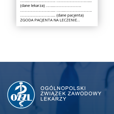
……....……………………….. ………………………….….....
(dane lekarza) ……....………………………..
………………………….…..... ……....………………………..
………………………….…..... (dane pacjenta)
ZGODA PACJENTA NA LECZENIE…