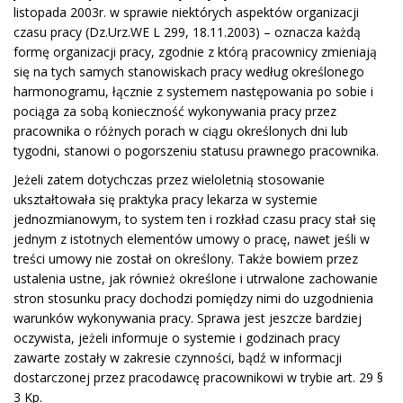
listopada 2003r. w sprawie niektórych aspektów organizacji
czasu pracy (Dz.Urz.WE L 299, 18.11.2003) – oznacza każdą
formę organizacji pracy, zgodnie z którą pracownicy zmieniają
się na tych samych stanowiskach pracy według określonego
harmonogramu, łącznie z systemem następowania po sobie i
pociąga za sobą konieczność wykonywania pracy przez
pracownika o różnych porach w ciągu określonych dni lub
tygodni, stanowi o pogorszeniu statusu prawnego pracownika.
Jeżeli zatem dotychczas przez wieloletnią stosowanie
ukształtowała się praktyka pracy lekarza w systemie
jednozmianowym, to system ten i rozkład czasu pracy stał się
jednym z istotnych elementów umowy o pracę, nawet jeśli w
treści umowy nie został on określony. Także bowiem przez
ustalenia ustne, jak również określone i utrwalone zachowanie
stron stosunku pracy dochodzi pomiędzy nimi do uzgodnienia
warunków wykonywania pracy. Sprawa jest jeszcze bardziej
oczywista, jeżeli informuje o systemie i godzinach pracy
zawarte zostały w zakresie czynności, bądź w informacji
dostarczonej przez pracodawcę pracownikowi w trybie art. 29 §
3 Kp.