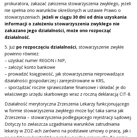
prokuratora, zakazać założenia stowarzyszenia zwykłego, jeżeli
nie spełnia ono warunków określonych w ustawie Prawo o
stowarzyszeniach.
Jeżeli w ciągu 30 dni od dnia uzyskania
informacji o założeniu stowarzyszenia zwykłego nie
zakazano jego działalności, może ono rozpocząć
działalność.
5. Już
po rozpoczęciu działalności
, stowarzyszenie zwykłe
powinno również:
– uzyskać numer REGON i NIP,
– założyć konto bankowe
– prowadzić księgowość, jak stowarzyszenia nieprowadzące
działalności gospodarczej i zarejestrowane w KRS,
– sporządzać roczne sprawozdanie finansowe i składać je do
właściwego urzędu skarbowego wraz z roczną deklaracją CIT-8.
Działalność merytoryczna Zrzeszenia Lekarzy funkcjonującego
w formie stowarzyszenia zwykłego może być taka sama jak
Zrzeszenia – stowarzyszenia podlegajacego rejestracji sądowej.
Dotyczy to zwłaszcza uzgadniania warunków zatrudniania
lekarzy w ZOZ-ach zarówno na podstawie umowy o pracę, jak i