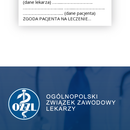
(dane lekarza) ……....………………………..
………………………….…..... ……....………………………..
………………………….…..... (dane pacjenta)
ZGODA PACJENTA NA LECZENIE…