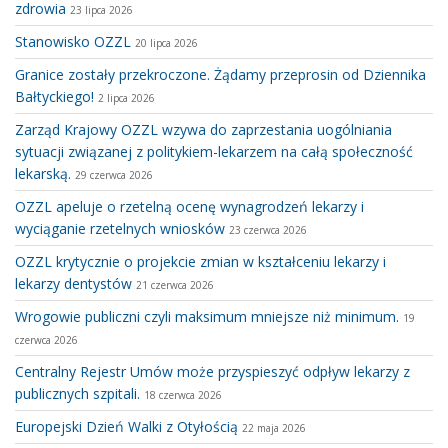
zdrowia
23 lipca 2026
Stanowisko OZZL
20 lipca 2026
Granice zostały przekroczone. Żądamy przeprosin od Dziennika
Bałtyckiego!
2 lipca 2026
Zarząd Krajowy OZZL wzywa do zaprzestania uogólniania
sytuacji związanej z politykiem-lekarzem na całą społeczność
lekarską.
29 czerwca 2026
OZZL apeluje o rzetelną ocenę wynagrodzeń lekarzy i
wyciąganie rzetelnych wniosków
23 czerwca 2026
OZZL krytycznie o projekcie zmian w kształceniu lekarzy i
lekarzy dentystów
21 czerwca 2026
Wrogowie publiczni czyli maksimum mniejsze niż minimum.
19
czerwca 2026
Centralny Rejestr Umów może przyspieszyć odpływ lekarzy z
publicznych szpitali.
18 czerwca 2026
Europejski Dzień Walki z Otyłością
22 maja 2026