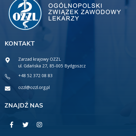
KONTAKT
Zarzad krajowy OZZL
ul. Gdańska 27, 85-005 Bydgoszcz
+48 52 372 08 83
ozzl@ozzl.org.pl
ZNAJDŹ NAS