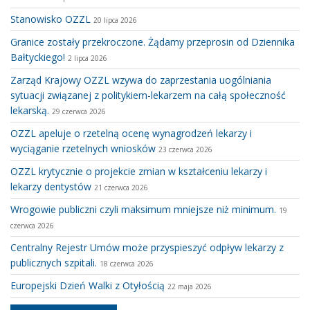
Stanowisko OZZL
20 lipca 2026
Granice zostały przekroczone. Żądamy przeprosin od Dziennika
Bałtyckiego!
2 lipca 2026
Zarząd Krajowy OZZL wzywa do zaprzestania uogólniania
sytuacji związanej z politykiem-lekarzem na całą społeczność
lekarską.
29 czerwca 2026
OZZL apeluje o rzetelną ocenę wynagrodzeń lekarzy i
wyciąganie rzetelnych wniosków
23 czerwca 2026
OZZL krytycznie o projekcie zmian w kształceniu lekarzy i
lekarzy dentystów
21 czerwca 2026
Wrogowie publiczni czyli maksimum mniejsze niż minimum.
19
czerwca 2026
Centralny Rejestr Umów może przyspieszyć odpływ lekarzy z
publicznych szpitali.
18 czerwca 2026
Europejski Dzień Walki z Otyłością
22 maja 2026