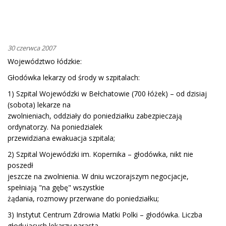
30 czerwca 2007
Województwo łódzkie:
Głodówka lekarzy od środy w szpitalach:
1) Szpital Wojewódzki w Bełchatowie (700 łóżek) – od dzisiaj
(sobota) lekarze na
zwolnieniach, oddziały do poniedziałku zabezpieczają
ordynatorzy. Na poniedzialek
przewidziana ewakuacja szpitala;
2) Szpital Wojewódzki im. Kopernika – głodówka, nikt nie
poszedł
jeszcze na zwolnienia. W dniu wczorajszym negocjacje,
spełniają "na gębę" wszystkie
żądania, rozmowy przerwane do poniedziałku;
3) Instytut Centrum Zdrowia Matki Polki – głodówka. Liczba
głodujacych lekarzy narasta.