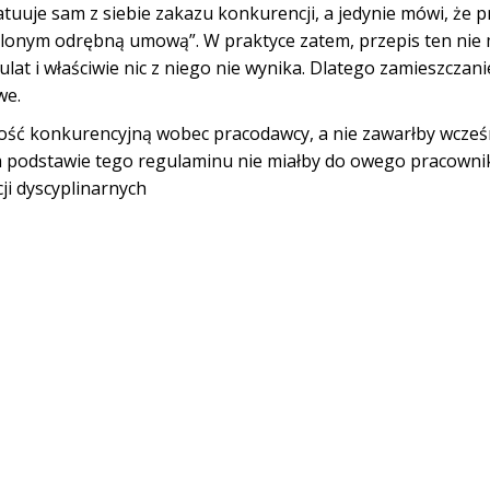
tatuuje sam z siebie zakazu konkurencji, a jedynie mówi, że 
stalonym odrębną umową”. W praktyce zatem, przepis ten nie
at i właściwie nic z niego nie wynika. Dlatego zamieszczani
we.
ość konkurencyjną wobec pracodawcy, a nie zawarłby wcześ
a podstawie tego regulaminu nie miałby do owego pracowni
i dyscyplinarnych