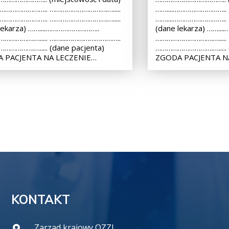
.……………………….. ………………………….….....
……....………………………..
.……………………….. ………………………….….....
……....………………………..
lekarza) ……....………………………..
(dane lekarza) ……..
…………….…..... ……....………………………..
………………………….….....
………….…..... (dane pacjenta)
………………………….…..... (
 PACJENTA NA LECZENIE…
ZGODA PACJENTA N
KONTAKT
Zarzad krajowy OZZL