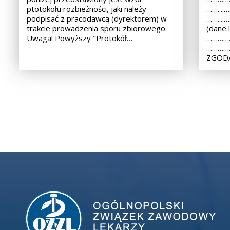
ptotokołu rozbieżności, jaki należy
……...
podpisać z pracodawcą (dyrektorem) w
……...
trakcie prowadzenia sporu zbiorowego.
(dane 
Uwaga! Powyższy "Protokół…
……………
………………
ZGODA