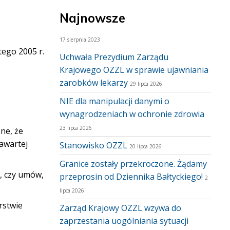
Najnowsze
17 sierpnia 2023
tego 2005 r.
Uchwała Prezydium Zarządu
Krajowego OZZL w sprawie ujawniania
zarobków lekarzy
29 lipca 2026
NIE dla manipulacji danymi o
wynagrodzeniach w ochronie zdrowia
23 lipca 2026
ne, że
awartej
Stanowisko OZZL
20 lipca 2026
Granice zostały przekroczone. Żądamy
, czy umów,
przeprosin od Dziennika Bałtyckiego!
2
lipca 2026
rstwie
Zarząd Krajowy OZZL wzywa do
zaprzestania uogólniania sytuacji