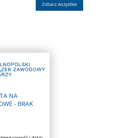
Zobacz wszystkie
TA NA
OWE - BRAK
iejscowość i data)