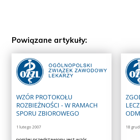
Powiązane artykuły:
WZÓR PROTOKOŁU
ZGO
ROZBIEŻNOŚCI - W RAMACH
LECZ
SPORU ZBIOROWEGO
ODM
1 lutego 2007
18 grud
poniżej przedstawiony jest wzór
……………