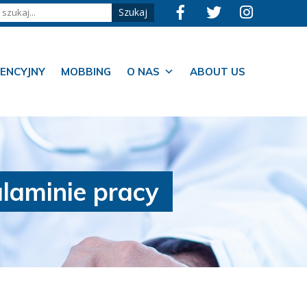
ENCYJNY
MOBBING
O NAS
ABOUT US
laminie pracy