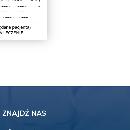
 ………………………….….....
 ………………………….….....
..………………………..
 ……....………………………..
dane pacjenta)
A LECZENIE…
ZNAJDŹ NAS