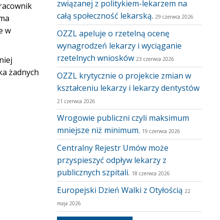
związanej z politykiem-lekarzem na
pracownik
całą społeczność lekarską.
 ma
29 czerwca 2026
e w
OZZL apeluje o rzetelną ocenę
wynagrodzeń lekarzy i wyciąganie
rzetelnych wniosków
niej
23 czerwca 2026
ka żadnych
OZZL krytycznie o projekcie zmian w
kształceniu lekarzy i lekarzy dentystów
21 czerwca 2026
Wrogowie publiczni czyli maksimum
mniejsze niż minimum.
19 czerwca 2026
Centralny Rejestr Umów może
przyspieszyć odpływ lekarzy z
publicznych szpitali.
18 czerwca 2026
Europejski Dzień Walki z Otyłością
22
maja 2026