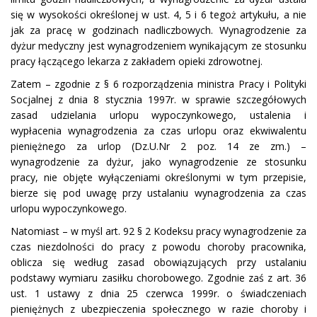
się w wysokości określonej w ust. 4, 5 i 6 tegoż artykułu, a nie
jak za pracę w godzinach nadliczbowych. Wynagrodzenie za
dyżur medyczny jest wynagrodzeniem wynikającym ze stosunku
pracy łączącego lekarza z zakładem opieki zdrowotnej.
Zatem – zgodnie z § 6 rozporządzenia ministra Pracy i Polityki
Socjalnej z dnia 8 stycznia 1997r. w sprawie szczegółowych
zasad udzielania urlopu wypoczynkowego, ustalenia i
wypłacenia wynagrodzenia za czas urlopu oraz ekwiwalentu
pieniężnego za urlop (Dz.U.Nr 2 poz. 14 ze zm.) –
wynagrodzenie za dyżur, jako wynagrodzenie ze stosunku
pracy, nie objęte wyłączeniami określonymi w tym przepisie,
bierze się pod uwagę przy ustalaniu wynagrodzenia za czas
urlopu wypoczynkowego.
Natomiast – w myśl art. 92 § 2 Kodeksu pracy wynagrodzenie za
czas niezdolności do pracy z powodu choroby pracownika,
oblicza się według zasad obowiązujących przy ustalaniu
podstawy wymiaru zasiłku chorobowego. Zgodnie zaś z art. 36
ust. 1 ustawy z dnia 25 czerwca 1999r. o świadczeniach
pieniężnych z ubezpieczenia społecznego w razie choroby i