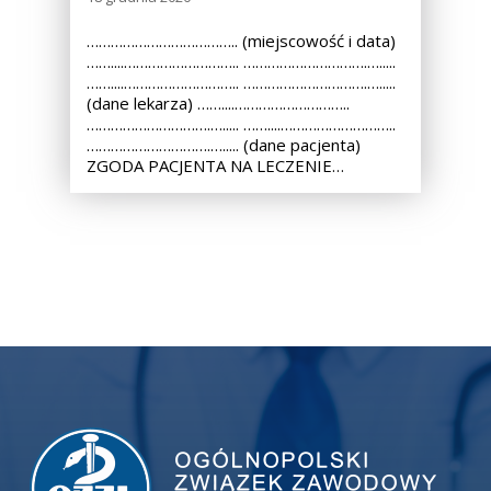
……………………………….. (miejscowość i data)
……....……………………….. ………………………….….....
……....……………………….. ………………………….….....
(dane lekarza) ……....………………………..
………………………….…..... ……....………………………..
………………………….…..... (dane pacjenta)
ZGODA PACJENTA NA LECZENIE…