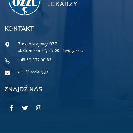
KONTAKT
Zarzad krajowy OZZL
ul. Gdańska 27, 85-005 Bydgoszcz
+48 52 372 08 83
ozzl@ozzl.org.pl
ZNAJDŹ NAS