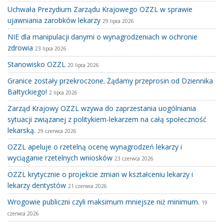
Uchwała Prezydium Zarządu Krajowego OZZL w sprawie
ujawniania zarobków lekarzy
29 lipca 2026
NIE dla manipulacji danymi o wynagrodzeniach w ochronie
zdrowia
23 lipca 2026
Stanowisko OZZL
20 lipca 2026
Granice zostały przekroczone. Żądamy przeprosin od Dziennika
Bałtyckiego!
2 lipca 2026
Zarząd Krajowy OZZL wzywa do zaprzestania uogólniania
sytuacji związanej z politykiem-lekarzem na całą społeczność
lekarską.
29 czerwca 2026
OZZL apeluje o rzetelną ocenę wynagrodzeń lekarzy i
wyciąganie rzetelnych wniosków
23 czerwca 2026
OZZL krytycznie o projekcie zmian w kształceniu lekarzy i
lekarzy dentystów
21 czerwca 2026
Wrogowie publiczni czyli maksimum mniejsze niż minimum.
19
czerwca 2026