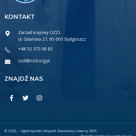
KONTAKT
Zarzad krajowy OZZL
ul. Gdańska 27, 85-005 Bydgoszcz
+48 52 372 08 83
ozzl@ozzl.org.pl
ZNAJDŹ NAS
© OZZL – Ogólnopolski Związek Zawodowy Lekarzy 2026
Projekt i realizacja:
solmedia.pl