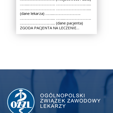
……....……………………….. ………………………….….....
……....……………………….. ………………………….….....
(dane lekarza) ……....………………………..
………………………….…..... ……....………………………..
………………………….…..... (dane pacjenta)
ZGODA PACJENTA NA LECZENIE…