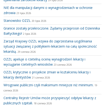
29 lipca 2026
NIE dla manipulacji danymi o wynagrodzeniach w ochronie
zdrowia
23 lipca 2026
Stanowisko OZZL
20 lipca 2026
Granice zostały przekroczone. Żądamy przeprosin od Dziennika
Bałtyckiego!
2 lipca 2026
Zarząd Krajowy OZZL wzywa do zaprzestania uogólniania
sytuacji związanej z politykiem-lekarzem na całą społeczność
lekarską.
29 czerwca 2026
OZZL apeluje o rzetelną ocenę wynagrodzeń lekarzy i
wyciąganie rzetelnych wniosków
23 czerwca 2026
OZZL krytycznie o projekcie zmian w kształceniu lekarzy i
lekarzy dentystów
21 czerwca 2026
Wrogowie publiczni czyli maksimum mniejsze niż minimum.
19
czerwca 2026
Centralny Rejestr Umów może przyspieszyć odpływ lekarzy z
publicznych szpitali.
18 czerwca 2026