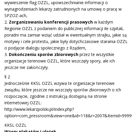
wywieszenie flag OZZL, upowszechnianie informacji o
wynagrodzeniach lekarzy zatrudnionych na umowę o pracę w
SPZOZ-ach,
2.
Zorganizowaniu konferencji prasowych
w każdym
Regionie OZZL z podaniem do publicznej informacji ile szpitali,
poradni ma zamiar wziąć udział w ewentualnym strajku, jakie są
motywy i cele protestu, jakie były dotychczasowe starania OZZL
o podjęcie dialogu społecznego z Rządem,
3.
Dokończeniu sporów zbiorowych
przez te wszystkie
organizacje terenowe OZZL, które wszczęły spory, ale ich
jeszcze nie zakończyły.
§ 2
Jednocześnie KKSL OZZL wzywa te organizacje terenowe
związku, które jeszcze nie wszczęły sporów zbiorowych o ich
rozpoczęcie, zgodnie z instrukcją dostępną na stronie
internetowej OZZL:
http://www.lekarzpolski.pl/index.php?
option=com_pressroom&view=one&id=118&r=2007&Itemid=9999
KKSL OZZL
Wzory plakatów i ulotek