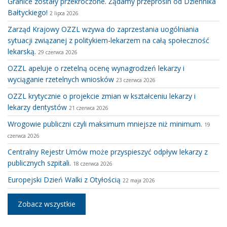
Granice zostały przekroczone. Żądamy przeprosin od Dziennika
Bałtyckiego!
2 lipca 2026
Zarząd Krajowy OZZL wzywa do zaprzestania uogólniania
sytuacji związanej z politykiem-lekarzem na całą społeczność
lekarską.
29 czerwca 2026
OZZL apeluje o rzetelną ocenę wynagrodzeń lekarzy i
wyciąganie rzetelnych wniosków
23 czerwca 2026
OZZL krytycznie o projekcie zmian w kształceniu lekarzy i
lekarzy dentystów
21 czerwca 2026
Wrogowie publiczni czyli maksimum mniejsze niż minimum.
19
czerwca 2026
Centralny Rejestr Umów może przyspieszyć odpływ lekarzy z
publicznych szpitali.
18 czerwca 2026
Europejski Dzień Walki z Otyłością
22 maja 2026
Zobacz wszystkie