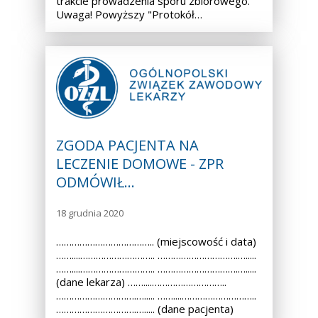
trakcie prowadzenia sporu zbiorowego.
Uwaga! Powyższy "Protokół…
ZGODA PACJENTA NA
LECZENIE DOMOWE - ZPR
ODMÓWIŁ…
18 grudnia 2020
……………………………….. (miejscowość i data)
……....……………………….. ………………………….….....
……....……………………….. ………………………….….....
(dane lekarza) ……....………………………..
………………………….…..... ……....………………………..
………………………….…..... (dane pacjenta)