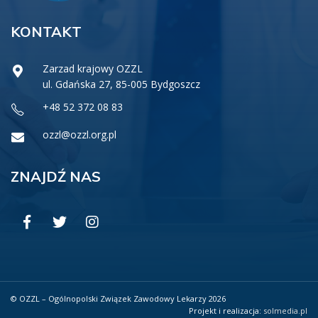
KONTAKT
Zarzad krajowy OZZL
ul. Gdańska 27, 85-005 Bydgoszcz
+48 52 372 08 83
ozzl@ozzl.org.pl
ZNAJDŹ NAS
© OZZL – Ogólnopolski Związek Zawodowy Lekarzy 2026
Projekt i realizacja:
solmedia.pl