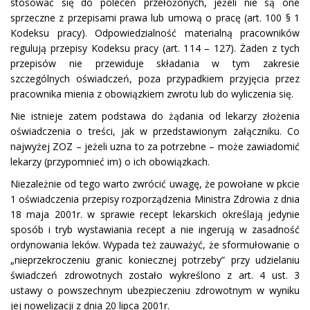
stosować się do poleceń przełożonych, jeżeli nie są one
sprzeczne z przepisami prawa lub umową o pracę (art. 100 § 1
Kodeksu pracy). Odpowiedzialność materialną pracowników
regulują przepisy Kodeksu pracy (art. 114 – 127). Żaden z tych
przepisów nie przewiduje składania w tym zakresie
szczególnych oświadczeń, poza przypadkiem przyjęcia przez
pracownika mienia z obowiązkiem zwrotu lub do wyliczenia się.
Nie istnieje zatem podstawa do żądania od lekarzy złożenia
oświadczenia o treści, jak w przedstawionym załączniku. Co
najwyżej ZOZ – jeżeli uzna to za potrzebne – może zawiadomić
lekarzy (przypomnieć im) o ich obowiązkach.
Niezależnie od tego warto zwrócić uwagę, że powołane w pkcie
1 oświadczenia przepisy rozporządzenia Ministra Zdrowia z dnia
18 maja 2001r. w sprawie recept lekarskich określają jedynie
sposób i tryb wystawiania recept a nie ingerują w zasadność
ordynowania leków. Wypada też zauważyć, że sformułowanie o
„nieprzekroczeniu granic koniecznej potrzeby” przy udzielaniu
świadczeń zdrowotnych zostało wykreślono z art. 4 ust. 3
ustawy o powszechnym ubezpieczeniu zdrowotnym w wyniku
jej nowelizacji z dnia 20 lipca 2001r.