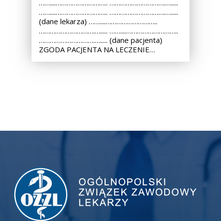
……....……………………….. ………………………….….....
……....……………………….. ………………………….….....
(dane lekarza) ……....………………………..
………………………….…..... ……....………………………..
………………………….…..... (dane pacjenta)
ZGODA PACJENTA NA LECZENIE…