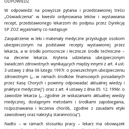
ODPOWIEDŹ
W odpowiedzi na powyższe pytania i przedstawionej treści
„Oświadczenia” w kwestii ordynowania leków i wystawiania
recept, przedstawionego lekarzom do podpisu przez Dyrekcję
SP ZOZ wyjaśniamy co następuje:
Zaopatrzenie w leki i materiały medyczne przysługuje osobom
ubezpieczonym na podstawie recepty wystawionej przez
lekarza, a w środki pomocnicze i lecznicze środki techniczne –
na zlecenie lekarza. Kryteria udzielania ubezpieczonym
świadczeń zdrowotnych wynikających między innymi z art. 4 ust.
3 ustawy z dnia 06 lutego 1997r. o powszechnym ubezpieczeniu
zdrowotnym („…w ramach środków finansowych posiadanych
przez Kasę Chorych i powinny odpowiadać aktualnej wiedzy i
praktyce medycznej”) oraz z art. 4 ustawy z dnia 05. 12. 1996r. o
zawodzie lekarza („…zgodnie ze wskazaniami aktualnej wiedzy
medycznej, dostępnymi metodami i środkami zapobiegania,
rozpoznawania i leczenia chorób, zgodnie z zasadami etyki
zawodowej oraz należytą starannością”).
Nadto – w ramach stosunku pracy – lekarz ma obowiązek