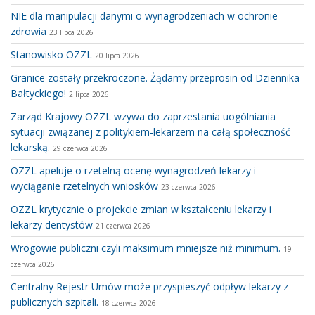
NIE dla manipulacji danymi o wynagrodzeniach w ochronie
zdrowia
23 lipca 2026
Stanowisko OZZL
20 lipca 2026
Granice zostały przekroczone. Żądamy przeprosin od Dziennika
Bałtyckiego!
2 lipca 2026
Zarząd Krajowy OZZL wzywa do zaprzestania uogólniania
sytuacji związanej z politykiem-lekarzem na całą społeczność
lekarską.
29 czerwca 2026
OZZL apeluje o rzetelną ocenę wynagrodzeń lekarzy i
wyciąganie rzetelnych wniosków
23 czerwca 2026
OZZL krytycznie o projekcie zmian w kształceniu lekarzy i
lekarzy dentystów
21 czerwca 2026
Wrogowie publiczni czyli maksimum mniejsze niż minimum.
19
czerwca 2026
Centralny Rejestr Umów może przyspieszyć odpływ lekarzy z
publicznych szpitali.
18 czerwca 2026