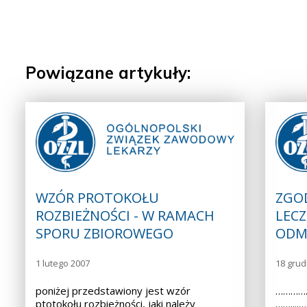
Powiązane artykuły:
WZÓR PROTOKOŁU
ZGO
ROZBIEŻNOŚCI - W RAMACH
LECZ
SPORU ZBIOROWEGO
ODM
1 lutego 2007
18 grud
poniżej przedstawiony jest wzór
……………
ptotokołu rozbieżności, jaki należy
……...