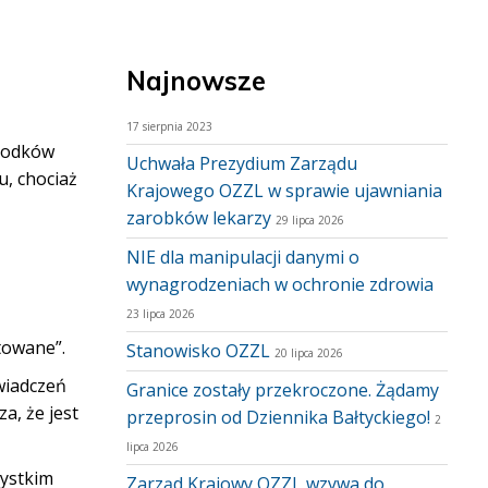
Najnowsze
17 sierpnia 2023
środków
Uchwała Prezydium Zarządu
u, chociaż
Krajowego OZZL w sprawie ujawniania
zarobków lekarzy
29 lipca 2026
NIE dla manipulacji danymi o
wynagrodzeniach w ochronie zdrowia
23 lipca 2026
towane”.
Stanowisko OZZL
20 lipca 2026
wiadczeń
Granice zostały przekroczone. Żądamy
a, że jest
przeprosin od Dziennika Bałtyckiego!
2
lipca 2026
zystkim
Zarząd Krajowy OZZL wzywa do