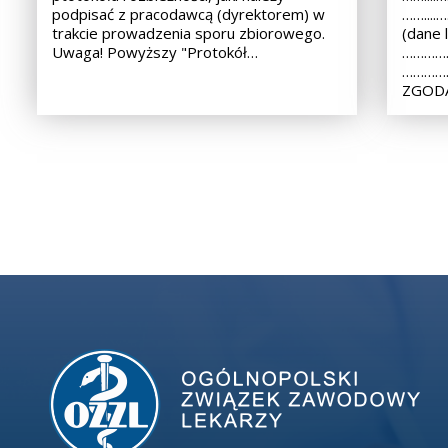
podpisać z pracodawcą (dyrektorem) w
……...
trakcie prowadzenia sporu zbiorowego.
(dane 
Uwaga! Powyższy "Protokół…
……………
………………
ZGODA