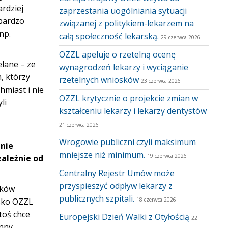
rdziej
zaprzestania uogólniania sytuacji
 bardzo
związanej z politykiem-lekarzem na
np.
całą społeczność lekarską.
29 czerwca 2026
OZZL apeluje o rzetelną ocenę
lane – ze
wynagrodzeń lekarzy i wyciąganie
, którzy
rzetelnych wniosków
23 czerwca 2026
hmiast i nie
OZZL krytycznie o projekcie zmian w
li
kształceniu lekarzy i lekarzy dentystów
21 czerwca 2026
Wrogowie publiczni czyli maksimum
enie
mniejsze niż minimum.
19 czerwca 2026
zależnie od
Centralny Rejestr Umów może
przyspieszyć odpływ lekarzy z
dków
publicznych szpitali.
isko OZZL
18 czerwca 2026
toś chce
Europejski Dzień Walki z Otyłością
22
inny