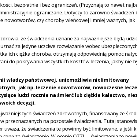
ści, bezpłatnie i bez ograniczeń. (Przyznają to nawet najba
 administracyjnie ograniczane. Dotyczy to zarówno świadczeń
enie nowotworów, czy choroby wieńcowej i mniej ważnych, jak 
zdrowia, że świadczenia uznane za najważniejsze będą udzie
y uznać za jedyne uczciwe rozwiązanie wobec ubezpieczonych
tka ich ciężka choroba, otrzymają odpowiednią pomoc natyc
ani do pokrywania wszystkich kosztów leczenia, jakby nie by
archii władzy państwowej, uniemożliwia nielimitowany
otnych, jak np. leczenie nowotworów, nowoczesne lecz
ysiące ludzi rocznie na śmierć lub ciężkie kalectwo, nie
swoich decyzji.
najważniejszych świadczeń zdrowotnych, finansowany ze śro
ków przeznaczanych na pozostałe świadczenia. Tutaj stanow
r uważa, że świadczenia te powinny być limitowane, a jeśli k
 cenę za świadczenie. W ocenie OZZL – świadczenia te pow