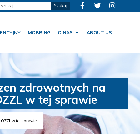
ENCYJNY
MOBBING
O NAS
ABOUT US
czen zdrowotnych na
OZZL w tej sprawie
 OZZL w tej sprawie