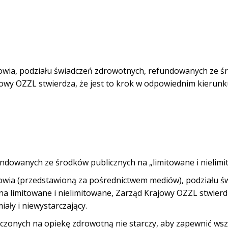
rowia, podziału świadczeń zdrowotnych, refundowanych ze 
jowy OZZL stwierdza, że jest to krok w odpowiednim kierunk
ndowanych ze środków publicznych na „limitowane i nielimi
rowia (przedstawioną za pośrednictwem mediów), podziału ś
 limitowane i nielimitowane, Zarząd Krajowy OZZL stwierdz
ały i niewystarczający.
naczonych na opiekę zdrowotną nie starczy, aby zapewnić ws