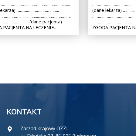
.……………………….. ………………………….….....
……....………………………..
lekarza) ……....………………………..
(dane lekarza) ……..
…………….…..... ……....………………………..
………………………….….....
………….…..... (dane pacjenta)
………………………….…..... (
 PACJENTA NA LECZENIE…
ZGODA PACJENTA N
KONTAKT
Zarzad krajowy OZZL
ul. Gdańska 27, 85-005 Bydgoszcz