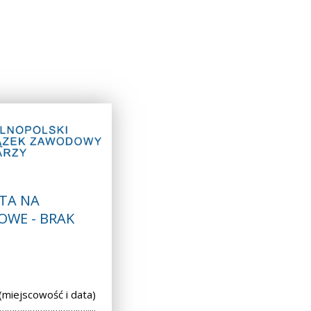
TA NA
OWE - BRAK
iejscowość i data)
 ………………………….….....