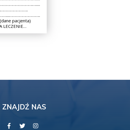
 ………………………….….....
..………………………..
 ……....………………………..
dane pacjenta)
A LECZENIE…
ZNAJDŹ NAS