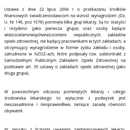
Ustawa z dnia 22 lipca 2006 r o przekazaniu środków
finansowych świadczeniodawcom na wzrost wynagrodzeń (Dz.
U. Nr 149, poz 1076) pominęła kilka grup lekarzy. Są to: stażyści
i rezydenci (jako pierwsza grupa) oraz osoby będące
właścicielami/współwłaścicielami niepublicznych zakładów
opieki zdrowotnej, nie będący pracownikami w tych zakładach, a
otrzymujący wynagrodzenie w formie zysku zakładu i osoby,
zatrudnione w NZOZ-ach, które podpisały tzw. subkontrakt z
Samodzielnym Publicznym Zakładem Opieki Zdrowotnej na
podstawie art. 35 ustawy o zakładach opieki zdrowotnej (jako
druga grupa).
W powszechnym odczuciu pominiętych lekarzy i całego
środowiska lekarskiego to wyłącznie z podwyżek jest
nieuzasadnione i niesprawiedliwe, łamiące zasadę równości
obywateli.
W związku z licznymi uwagami zainteresowanych lekarzy,