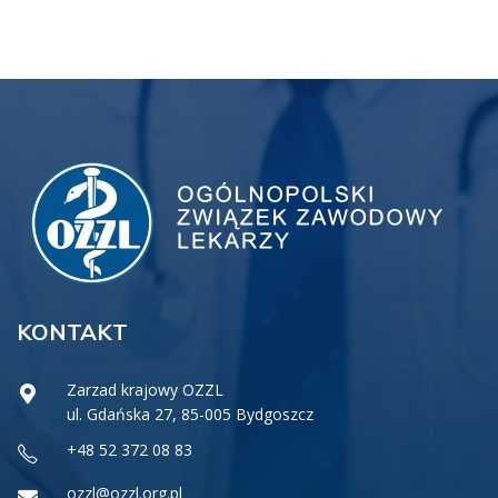
KONTAKT
Zarzad krajowy OZZL
ul. Gdańska 27, 85-005 Bydgoszcz
+48 52 372 08 83
ozzl@ozzl.org.pl