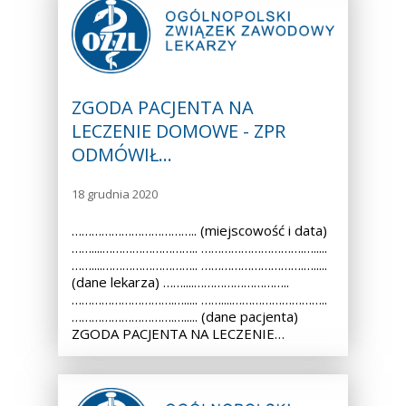
ZGODA PACJENTA NA
LECZENIE DOMOWE - ZPR
ODMÓWIŁ…
18 grudnia 2020
……………………………….. (miejscowość i data)
……....……………………….. ………………………….….....
……....……………………….. ………………………….….....
(dane lekarza) ……....………………………..
………………………….…..... ……....………………………..
………………………….…..... (dane pacjenta)
ZGODA PACJENTA NA LECZENIE…