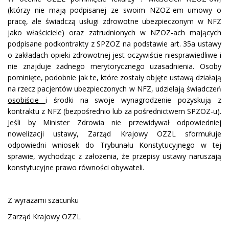
(którzy nie mają podpisanej ze swoim NZOZ-em umowy o
pracę, ale świadczą usługi zdrowotne ubezpieczonym w NFZ
jako właściciele) oraz zatrudnionych w NZOZ-ach mających
podpisane podkontrakty z SPZOZ na podstawie art. 35a ustawy
o zakładach opieki zdrowotnej jest oczywiście niesprawiedliwe i
nie znajduje żadnego merytorycznego uzasadnienia. Osoby
pominięte, podobnie jak te, które zostały objęte ustawą działają
na rzecz pacjentów ubezpieczonych w NFZ, udzielają świadczeń
osobiście
i środki na swoje wynagrodzenie pozyskują z
kontraktu z NFZ (bezpośrednio lub za pośrednictwem SPZOZ-u).
Jeśli by Minister Zdrowia nie przewidywał odpowiedniej
nowelizacji ustawy, Zarząd Krajowy OZZL sformułuje
odpowiedni wniosek do Trybunału Konstytucyjnego w tej
sprawie, wychodząc z założenia, że przepisy ustawy naruszają
konstytucyjne prawo równości obywateli.
Z wyrazami szacunku
Zarząd Krajowy OZZL