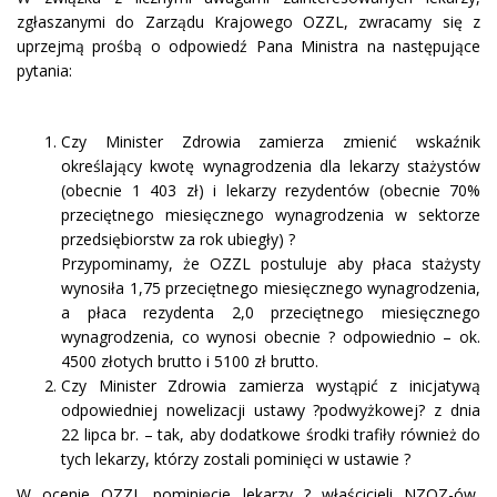
zgłaszanymi do Zarządu Krajowego OZZL, zwracamy się z
uprzejmą prośbą o odpowiedź Pana Ministra na następujące
pytania:
Czy Minister Zdrowia zamierza zmienić wskaźnik
określający kwotę wynagrodzenia dla lekarzy stażystów
(obecnie 1 403 zł) i lekarzy rezydentów (obecnie 70%
przeciętnego miesięcznego wynagrodzenia w sektorze
przedsiębiorstw za rok ubiegły) ?
Przypominamy, że OZZL postuluje aby płaca stażysty
wynosiła 1,75 przeciętnego miesięcznego wynagrodzenia,
a płaca rezydenta 2,0 przeciętnego miesięcznego
wynagrodzenia, co wynosi obecnie ? odpowiednio – ok.
4500 złotych brutto i 5100 zł brutto.
Czy Minister Zdrowia zamierza wystąpić z inicjatywą
odpowiedniej nowelizacji ustawy ?podwyżkowej? z dnia
22 lipca br. – tak, aby dodatkowe środki trafiły również do
tych lekarzy, którzy zostali pominięci w ustawie ?
W ocenie OZZL pominięcie lekarzy ? właścicieli NZOZ-ów,