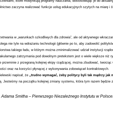
uczelniami, które modyfikują programy nauczania, dostosowując je do aktualn
lnictwo zaczyna realizować funkcje usług edukacyjnych szytych na miarę i 
przetrwania w „warunkach szkodliwych dla zdrowia”, ale od aktywnego wkracza
ga nie tyle na wdrażaniu technologii (głównie po to, aby zadowolić politykó
ębiorstwa takiego ładu, w którym można zminimalizować udział instytucji rzą
akularnego zatrzymania pod dowolnym pretekstem jest o wiele większe niż r
e przeminie z przegraną kolejnej ekipy rządzącej, można zbudować, tworząc
lności oraz na korzyści płynącej z wykonywania zobowiązań kontraktowych.
elewski napisał, że
„trudno wymagać, żeby politycy byli tak mądrzy jak 
ową. Jesteśmy na początku kolejnej zmiany systemu, która tym razem będzie z
m. Adama Smitha – Pierwszego Niezależnego Instytutu w Polsce