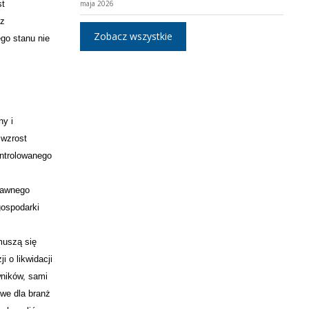
st
maja 2026
ez
Zobacz wszystkie
go stanu nie
ny i
 wzrost
ntrolowanego
prawnego
gospodarki
 muszą się
 o likwidacji
wników, sami
owe dla branż