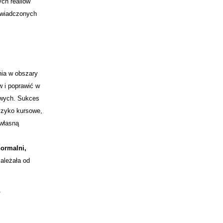
ych realiów
świadczonych
nia w obszary
w i poprawić w
dowych. Sukces
yzyko kursowe,
 własną
normalni,
ależała od
.