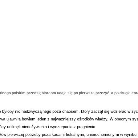
nego polskim przedsiębiorcom udaje się po pierwsze przeżyć, a po drugie cor
nie byłoby nic nadzwyczajnego poza chaosem, który zaczął się wdzierać w życ
ysowa ujawniła bowiem jeden z najważniejszy ośrodków władzy. W obecnym sy
cy uniknęli niedożywienia i wyczerpania z pragnienia.
łów pierwszej potrzeby poza kasami fiskalnymi, unieruchomionymi w wyniku 