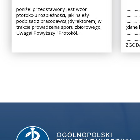
poniżej przedstawiony jest wzór
……………
ptotokołu rozbieżności, jaki należy
……...
podpisać z pracodawcą (dyrektorem) w
……...
trakcie prowadzenia sporu zbiorowego.
(dane 
Uwaga! Powyższy "Protokół…
……………
………………
ZGODA