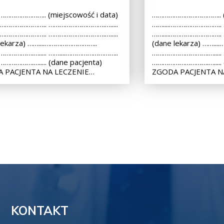
………………….. (miejscowość i data)
……………………………….. (m
.……………………….. ………………………….….....
……....………………………..
.……………………….. ………………………….….....
……....………………………..
lekarza) ……....………………………..
(dane lekarza) ……..
…………….…..... ……....………………………..
………………………….….....
………….…..... (dane pacjenta)
………………………….…..... (
 PACJENTA NA LECZENIE…
ZGODA PACJENTA N
KONTAKT