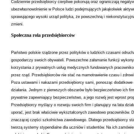
Codziennie przedsiębiorcy cierpliwe pokonują oraz ograniczają negaty
ubezwłasnowolnienie w Polsce ludzi podejmujących jakąkolwiek aktyw
sprawującego wysoki urząd polityka, że powszechną i niekonstytucyjną
zmieni.
Społeczna rola przedsiębiorców
Państwo
polskie rządzone przez polityków o ludzkich czasami odrucha
gospodarczy swoich obywateli. Powszechne załamanie funkcji wykony
korzystania z prywatnych usług medycznych fundowanych pracownikom
przez rząd. Przedsiębiorców nie stać na marnotrawienie czasu i zdrow
Poza ustawami i nakazami przedsiębiorcy sami, ponosząc dodatkowe c
działania. Jednym z pierwszych obszarów było bezpieczeństwo ich fir
prywatnie zapewniający bezpieczeństwo, a jego rozwój jest wprost pro
Przedsiębiorcy myślący o rozwoju swoich firm i planujący na lata dział
uporać, jest brak właściwie wykształconych zawodowo pracowników. Dzi
znaczącej części szkolnictwa zawodowego. Dlatego przedsiębiorcy sta
tworzą systemy stypendialne dla uczniów i studentów. Na ich zamówieni