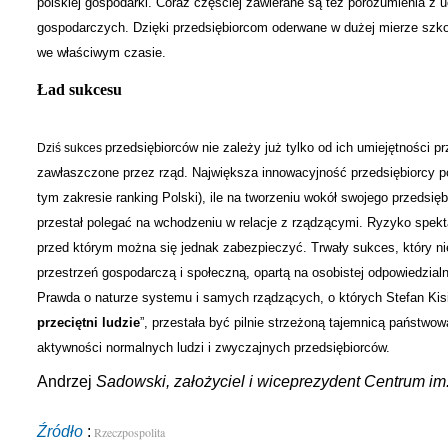
polskiej gospodarki. Coraz częściej zawierane są też porozumienia z 
gospodarczych. Dzięki przedsiębiorcom oderwane w dużej mierze szko
we właściwym czasie.
Ład sukcesu
przedsiębiorców nie zależy już tylko od ich umiejętności 
Dziś sukces
zawłaszczone przez rząd. Największa innowacyjność przedsiębiorcy pole
tym zakresie ranking Polski), ile na tworzeniu wokół swojego przedsi
przestał polegać na wchodzeniu w relacje z rządzącymi. Ryzyko spekt
przed którym można się jednak zabezpieczyć. Trwały sukces, który ni
przestrzeń gospodarczą i społeczną, opartą na osobistej odpowiedzia
Prawda o naturze systemu i samych rządzących, o których Stefan Kisi
przeciętni ludzie
”, przestała być pilnie strzeżoną tajemnicą państw
aktywności normalnych ludzi i zwyczajnych przedsiębiorców.
Andrzej
Sadowski, założyciel i wiceprezydent Centrum i
Źródło
:
Rzeczpospolita