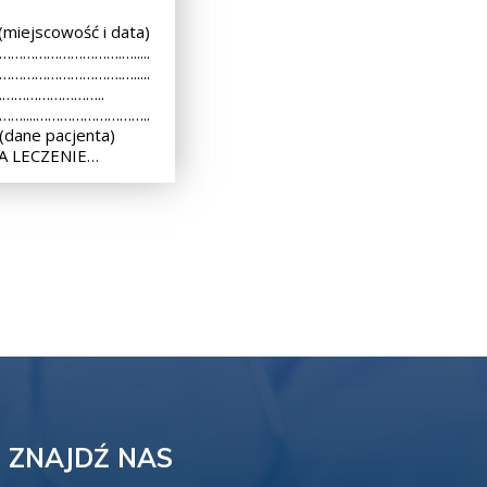
iejscowość i data)
 ………………………….….....
 ………………………….….....
..………………………..
 ……....………………………..
dane pacjenta)
A LECZENIE…
ZNAJDŹ NAS