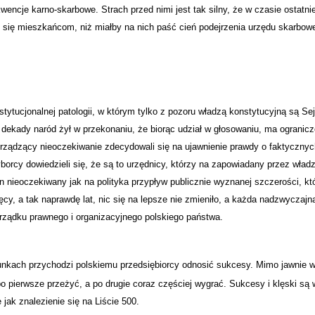
wencje karno-skarbowe. Strach przed nimi jest tak silny, że w czasie ostatnie
ąc się mieszkańcom, niż miałby na nich paść cień podejrzenia urzędu skarbow
nstytucjonalnej patologii, w którym tylko z pozoru władzą konstytucyjną są Se
 dekady naród żył w przekonaniu, że biorąc udział w głosowaniu, ma ogranicz
rządzący nieoczekiwanie zdecydowali się na ujawnienie prawdy o faktycznyc
borcy dowiedzieli się, że są to urzędnicy, którzy na zapowiadany przez władz
n nieoczekiwany jak na polityka przypływ publicznie wyznanej szczerości, kt
y, a tak naprawdę lat, nic się na lepsze nie zmieniło, a każda nadzwyczajn
rządku prawnego i organizacyjnego polskiego państwa.
unkach przychodzi polskiemu przedsiębiorcy odnosić sukcesy. Mimo jawnie w
 pierwsze przeżyć, a po drugie coraz częściej wygrać. Sukcesy i klęski są
jak znalezienie się na Liście 500.