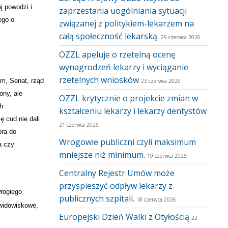
j powodzi i
zaprzestania uogólniania sytuacji
ego o
związanej z politykiem-lekarzem na
całą społeczność lekarską.
29 czerwca 2026
OZZL apeluje o rzetelną ocenę
wynagrodzeń lekarzy i wyciąganie
rzetelnych wniosków
jm, Senat, rząd
23 czerwca 2026
ony, ale
OZZL krytycznie o projekcie zmian w
h
kształceniu lekarzy i lekarzy dentystów
ę cud nie dali
21 czerwca 2026
óra do
Wrogowie publiczni czyli maksimum
a czy
mniejsze niż minimum.
19 czerwca 2026
Centralny Rejestr Umów może
przyspieszyć odpływ lekarzy z
rogiego
publicznych szpitali.
18 czerwca 2026
 widowiskowe,
Europejski Dzień Walki z Otyłością
22