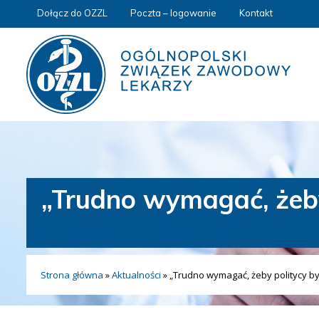
Dołącz do OZZL
Poczta – logowanie
Kontakt
„Trudno wymagać, żeby 
Strona główna
»
Aktualności
»
„Trudno wymagać, żeby politycy byl