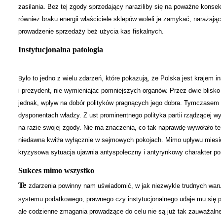
zasilania. Bez tej zgody sprzedający naraziliby się na poważne konsek
również braku energii właściciele sklepów woleli je zamykać, narażaj
prowadzenie sprzedaży beż użycia kas fiskalnych.
Instytucjonalna patologia
yło to jedno z wielu zdarzeń, które pokazują, że Polska jest krajem i
B
i prezydent, nie wymieniając pomniejszych organów. Przez dwie blisko
jednak, wpływ na dobór polityków pragnących jego dobra. Tymczasem 
dysponentach władzy. Z ust prominentnego polityka partii rządzącej wy
na razie swojej zgody. Nie ma znaczenia, co tak naprawdę wywołało te
niedawna kwitła wyłącznie w sejmowych pokojach. Mimo upływu miesięc
kryzysowa sytuacja ujawnia antyspołeczny i antyrynkowy charakter po
Sukces mimo wszystko
Te
zdarzenia powinny nam uświadomić, w jak niezwykle trudnych war
systemu podatkowego, prawnego czy instytucjonalnego udaje mu się po
ale codzienne zmagania prowadzące do celu nie są już tak zauważalne 