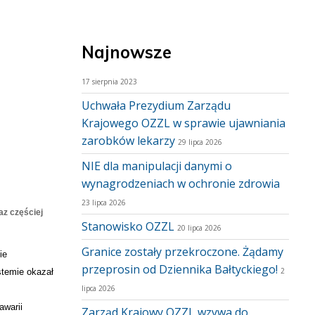
Najnowsze
17 sierpnia 2023
Uchwała Prezydium Zarządu
Krajowego OZZL w sprawie ujawniania
zarobków lekarzy
29 lipca 2026
NIE dla manipulacji danymi o
wynagrodzeniach w ochronie zdrowia
23 lipca 2026
az częściej
Stanowisko OZZL
20 lipca 2026
Granice zostały przekroczone. Żądamy
ie
przeprosin od Dziennika Bałtyckiego!
2
stemie okazał
lipca 2026
awarii
Zarząd Krajowy OZZL wzywa do