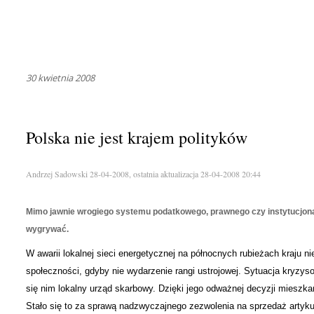
30 kwietnia 2008
Polska nie jest krajem polityków
Andrzej Sadowski 28-04-2008, ostatnia aktualizacja 28-04-2008 20:44
Mimo jawnie wrogiego systemu podatkowego, prawnego czy instytucjonal
wygrywać.
W awarii lokalnej sieci energetycznej na północnych rubieżach kraju 
społeczności, gdyby nie wydarzenie rangi ustrojowej. Sytuacja kryz
się nim lokalny urząd skarbowy. Dzięki jego odważnej decyzji mieszkań
Stało się to za sprawą nadzwyczajnego zezwolenia na sprzedaż artyku