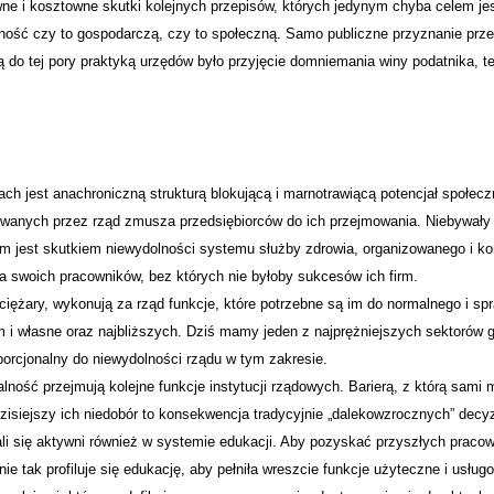
wne i kosztowne skutki kolejnych przepisów, których jedynym chyba celem je
ność czy to gospodarczą, czy to społeczną. Samo publiczne przyznanie prz
 do tej pory praktyką urzędów było przyjęcie domniemania winy podatnika, te
ch jest anachroniczną strukturą blokującą i marnotrawiącą potencjał społecz
wanych przez rząd zmusza przedsiębiorców do ich przejmowania. Niebywały
 jest skutkiem niewydolności systemu służby zdrowia, organizowanego i ko
ia swoich pracowników, bez których nie byłoby sukcesów ich firm.
iężary, wykonują za rząd funkcje, które potrzebne są im do normalnego i s
m i własne oraz najbliższych. Dziś mamy jeden z najprężniejszych sektorów 
porcjonalny do niewydolności rządu w tym zakresie.
alność przejmują kolejne funkcje instytucji rządowych. Barierą, z którą sami
siejszy ich niedobór to konsekwencja tradycyjnie „dalekowzrocznych” decyzji
li się aktywni również w systemie edukacji. Aby pozyskać przyszłych praco
e tak profiluje się edukację, aby pełniła wreszcie funkcje użyteczne i usług