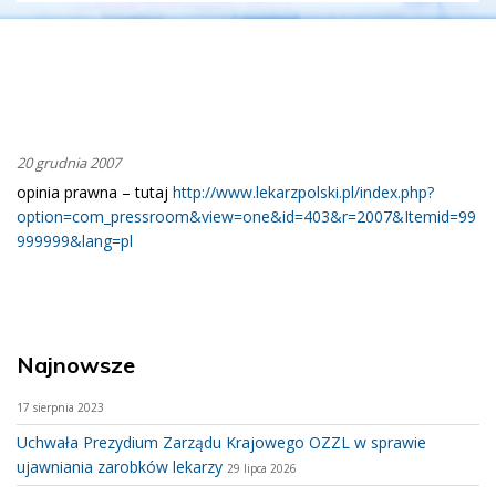
20 grudnia 2007
opinia prawna – tutaj
http://www.lekarzpolski.pl/index.php?
option=com_pressroom&view=one&id=403&r=2007&Itemid=99
999999&lang=pl
Najnowsze
17 sierpnia 2023
Uchwała Prezydium Zarządu Krajowego OZZL w sprawie
ujawniania zarobków lekarzy
29 lipca 2026