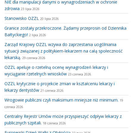
NIE dla manipulacji danymi o wynagrodzeniach w ochronie
zdrowia
23 lipca 2026
Stanowisko OZZL
20 lipca 2026
Granice zostały przekroczone. Żądamy przeprosin od Dziennika
Bałtyckiego!
2 lipca 2026
Zarząd Krajowy OZZL wzywa do zaprzestania uogólniania
sytuacji związanej z politykiem-lekarzem na całą społeczność
lekarską.
29 czerwca 2026
OZZL apeluje o rzetelną ocenę wynagrodzeń lekarzy i
wyciąganie rzetelnych wniosków
23 czerwca 2026
OZZL krytycznie o projekcie zmian w kształceniu lekarzy i
lekarzy dentystów
21 czerwca 2026
Wrogowie publiczni czyli maksimum mniejsze niż minimum.
19
czerwca 2026
Centralny Rejestr Umów może przyspieszyć odpływ lekarzy z
publicznych szpitali.
18 czerwca 2026
Europejski Dzień Walki z Otyłością
22 maja 2026