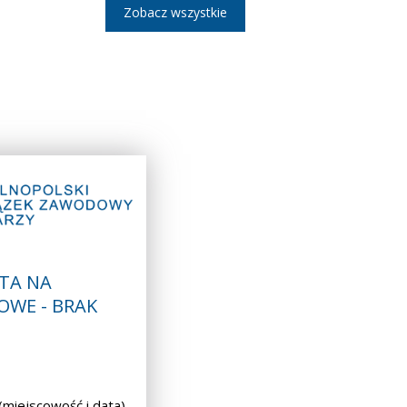
Zobacz wszystkie
TA NA
OWE - BRAK
iejscowość i data)