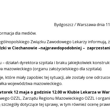
Bydgoszcz / Warszawa dnia 11
ormacja dla mediów.
Ogólnopolskiego Związku Zawodowego Lekarzy informują, ż
ódzki w Ciechanowie –najprawdopodobniej – zaprzestan
 – działań dyrektora szpitala i braku jakiejkolwiek konstru
wa mazowieckiego (organu założycielskiego dla szpitala).
 które miały zapobiec tej sytuacji, ale zostały one odrzuco
szałka województwa mazowieckiego.
torek 12 maja o godzinie 12.00 w Klubie Lekarza w Wa
owego OZZL, Zarządu Regionu Mazowieckiego OZZL i organiz
 szczegóły dotyczące tej sprawy, w tym również ocenę praw