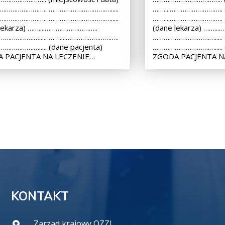
.……………………….. ………………………….….....
……....………………………..
.……………………….. ………………………….….....
……....………………………..
lekarza) ……....………………………..
(dane lekarza) ……..
…………….…..... ……....………………………..
………………………….….....
………….…..... (dane pacjenta)
………………………….…..... (
 PACJENTA NA LECZENIE…
ZGODA PACJENTA N
KONTAKT
Zarzad krajowy OZZL