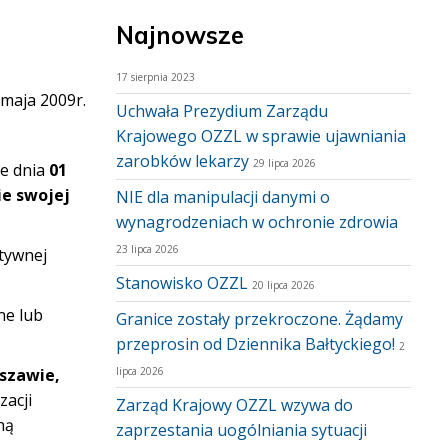
Najnowsze
17 sierpnia 2023
maja 2009r.
Uchwała Prezydium Zarządu
Krajowego OZZL w sprawie ujawniania
zarobków lekarzy
29 lipca 2026
e dnia
01
ie swojej
NIE dla manipulacji danymi o
wynagrodzeniach w ochronie zdrowia
23 lipca 2026
ktywnej
Stanowisko OZZL
20 lipca 2026
ne lub
Granice zostały przekroczone. Żądamy
przeprosin od Dziennika Bałtyckiego!
2
rszawie,
lipca 2026
acji
Zarząd Krajowy OZZL wzywa do
ną
zaprzestania uogólniania sytuacji