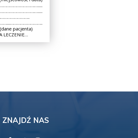
 ………………………….….....
 ………………………….….....
..………………………..
 ……....………………………..
dane pacjenta)
A LECZENIE…
ZNAJDŹ NAS