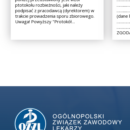
ptotokołu rozbieżności, jaki należy
……...
podpisać z pracodawcą (dyrektorem) w
……...
trakcie prowadzenia sporu zbiorowego.
(dane 
Uwaga! Powyższy "Protokół…
……………
………………
ZGODA