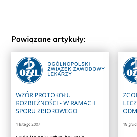
Powiązane artykuły:
WZÓR PROTOKOŁU
ZGO
ROZBIEŻNOŚCI - W RAMACH
LECZ
SPORU ZBIOROWEGO
ODM
1 lutego 2007
18 grud
poniżej przedstawiony jest wzór
……………