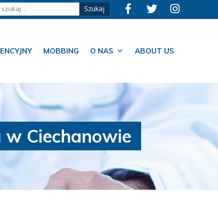
ENCYJNY
MOBBING
O NAS
ABOUT US
a w Ciechanowie