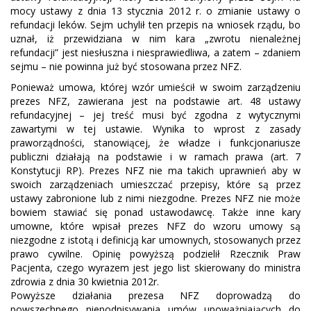
mocy ustawy z dnia 13 stycznia 2012 r. o zmianie ustawy o
refundacji leków. Sejm uchylił ten przepis na wniosek rządu, bo
uznał, iż przewidziana w nim kara „zwrotu nienależnej
refundacji” jest niesłuszna i niesprawiedliwa, a zatem – zdaniem
sejmu – nie powinna już być stosowana przez NFZ.
Ponieważ umowa, której wzór umieścił w swoim zarządzeniu
prezes NFZ, zawierana jest na podstawie art. 48 ustawy
refundacyjnej – jej treść musi być zgodna z wytycznymi
zawartymi w tej ustawie. Wynika to wprost z zasady
praworządności, stanowiącej, że władze i funkcjonariusze
publiczni działają na podstawie i w ramach prawa (art. 7
Konstytucji RP).
Prezes NFZ nie ma takich uprawnień aby w
swoich zarządzeniach umieszczać przepisy, które są przez
ustawy zabronione lub z nimi niezgodne. Prezes NFZ nie może
bowiem stawiać się ponad ustawodawcę. Także inne kary
umowne, które wpisał prezes NFZ do wzoru umowy są
niezgodne z istotą i definicją kar umownych, stosowanych przez
prawo cywilne. Opinię powyższą podzielił Rzecznik Praw
Pacjenta, czego wyrazem jest jego list skierowany do ministra
zdrowia z dnia
30 kwietnia 2012r.
Powyższe działania prezesa NFZ doprowadzą do
powszechnego niepodpisywania umów upoważniających do