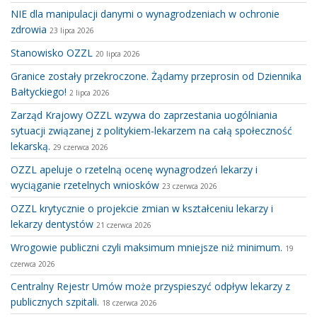
NIE dla manipulacji danymi o wynagrodzeniach w ochronie
zdrowia
23 lipca 2026
Stanowisko OZZL
20 lipca 2026
Granice zostały przekroczone. Żądamy przeprosin od Dziennika
Bałtyckiego!
2 lipca 2026
Zarząd Krajowy OZZL wzywa do zaprzestania uogólniania
sytuacji związanej z politykiem-lekarzem na całą społeczność
lekarską.
29 czerwca 2026
OZZL apeluje o rzetelną ocenę wynagrodzeń lekarzy i
wyciąganie rzetelnych wniosków
23 czerwca 2026
OZZL krytycznie o projekcie zmian w kształceniu lekarzy i
lekarzy dentystów
21 czerwca 2026
Wrogowie publiczni czyli maksimum mniejsze niż minimum.
19
czerwca 2026
Centralny Rejestr Umów może przyspieszyć odpływ lekarzy z
publicznych szpitali.
18 czerwca 2026