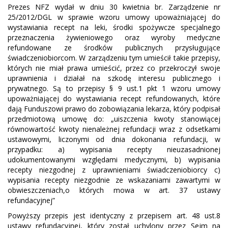
Prezes NFZ
wydał w dniu 30 kwietnia br. Zarządzenie nr
25/2012/DGL w sprawie wzoru umowy upoważniającej do
wystawiania recept na leki, środki spożywcze specjalnego
przeznaczenia żywieniowego oraz wyroby medyczne
refundowane ze środków publicznych przysługujące
świadczeniobiorcom. W zarządzeniu tym umieścił takie przepisy,
których nie miał prawa umieścić, przez co przekroczył swoje
uprawnienia i działał na szkodę interesu publicznego i
prywatnego. Są to
przepisy § 9 ust.1 pkt 1 wzoru umowy
upoważniającej do wystawiania recept refundowanych, które
dają Funduszowi prawo do zobowiązania lekarza, który podpisał
przedmiotową umowę do:
„uiszczenia kwoty stanowiącej
równowartość kwoty nienależnej refundacji wraz z odsetkami
ustawowymi, liczonymi od dnia dokonania refundacji, w
przypadku: a) wypisania recepty nieuzasadnionej
udokumentowanymi względami medycznymi, b) wypisania
recepty niezgodnej z uprawnieniami świadczeniobiorcy c)
wypisania recepty niezgodnie ze wskazaniami zawartymi w
obwieszczeniach,o których mowa w art. 37 ustawy
refundacyjnej”
Powyższy przepis jest identyczny z przepisem art. 48 ust.8
ustawy refundacyjnej, który został uchylony przez Sejm na