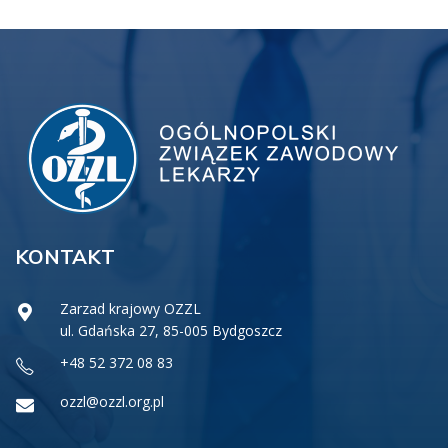
KONTAKT
Zarzad krajowy OZZL
ul. Gdańska 27, 85-005 Bydgoszcz
+48 52 372 08 83
ozzl@ozzl.org.pl