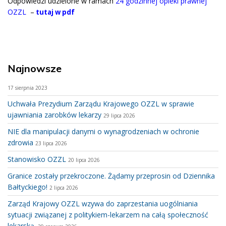
Odpowiedzi udzielone w ramach
24 godzinnej opieki prawnej
OZZL
–
tutaj w pdf
Najnowsze
17 sierpnia 2023
Uchwała Prezydium Zarządu Krajowego OZZL w sprawie
ujawniania zarobków lekarzy
29 lipca 2026
NIE dla manipulacji danymi o wynagrodzeniach w ochronie
zdrowia
23 lipca 2026
Stanowisko OZZL
20 lipca 2026
Granice zostały przekroczone. Żądamy przeprosin od Dziennika
Bałtyckiego!
2 lipca 2026
Zarząd Krajowy OZZL wzywa do zaprzestania uogólniania
sytuacji związanej z politykiem-lekarzem na całą społeczność
lekarską.