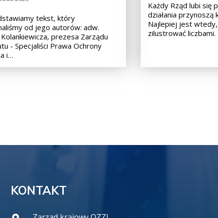
Każdy Rząd lubi się p
działania przynoszą 
stawiamy tekst, który
Najlepiej jest wtedy
aliśmy od jego autorów: adw.
zilustrować liczbami.
 Kolankiewicza, prezesa Zarządu
utu - Specjaliści Prawa Ochrony
a i…
KONTAKT
Zarzad krajowy OZZL