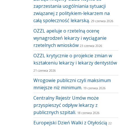
zaprzestania uogólniania sytuacji
związanej z politykiem-lekarzem na
całą społeczność lekarską.
29 czerwca 2026
OZZL apeluje o rzetelną ocenę
wynagrodzeń lekarzy i wyciąganie
rzetelnych wniosków
23 czerwca 2026
OZZL krytycznie o projekcie zmian w
kształceniu lekarzy i lekarzy dentystów
21 czerwca 2026
Wrogowie publiczni czyli maksimum
mniejsze niż minimum.
19 czerwca 2026
Centralny Rejestr Umów może
przyspieszyć odpływ lekarzy z
publicznych szpitali.
18 czerwca 2026
Europejski Dzień Walki z Otyłością
22