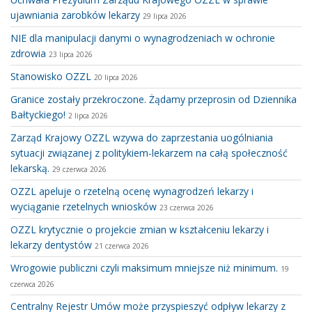
ujawniania zarobków lekarzy
29 lipca 2026
NIE dla manipulacji danymi o wynagrodzeniach w ochronie
zdrowia
23 lipca 2026
Stanowisko OZZL
20 lipca 2026
Granice zostały przekroczone. Żądamy przeprosin od Dziennika
Bałtyckiego!
2 lipca 2026
Zarząd Krajowy OZZL wzywa do zaprzestania uogólniania
sytuacji związanej z politykiem-lekarzem na całą społeczność
lekarską.
29 czerwca 2026
OZZL apeluje o rzetelną ocenę wynagrodzeń lekarzy i
wyciąganie rzetelnych wniosków
23 czerwca 2026
OZZL krytycznie o projekcie zmian w kształceniu lekarzy i
lekarzy dentystów
21 czerwca 2026
Wrogowie publiczni czyli maksimum mniejsze niż minimum.
19
czerwca 2026
Centralny Rejestr Umów może przyspieszyć odpływ lekarzy z